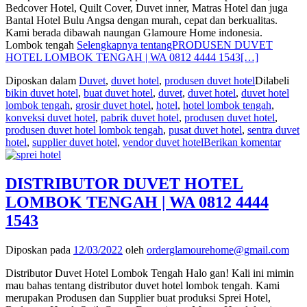
Bedcover Hotel, Quilt Cover, Duvet inner, Matras Hotel dan juga
Bantal Hotel Bulu Angsa dengan murah, cepat dan berkualitas.
Kami berada dibawah naungan Glamoure Home indonesia.
Lombok tengah
Selengkapnya tentangPRODUSEN DUVET
HOTEL LOMBOK TENGAH | WA 0812 4444 1543
[…]
Diposkan dalam
Duvet
,
duvet hotel
,
produsen duvet hotel
Dilabeli
bikin duvet hotel
,
buat duvet hotel
,
duvet
,
duvet hotel
,
duvet hotel
lombok tengah
,
grosir duvet hotel
,
hotel
,
hotel lombok tengah
,
konveksi duvet hotel
,
pabrik duvet hotel
,
produsen duvet hotel
,
produsen duvet hotel lombok tengah
,
pusat duvet hotel
,
sentra duvet
hotel
,
supplier duvet hotel
,
vendor duvet hotel
Berikan komentar
DISTRIBUTOR DUVET HOTEL
LOMBOK TENGAH | WA 0812 4444
1543
Diposkan pada
12/03/2022
oleh
orderglamourehome@gmail.com
Distributor Duvet Hotel Lombok Tengah Halo gan! Kali ini mimin
mau bahas tentang distributor duvet hotel lombok tengah. Kami
merupakan Produsen dan Supplier buat produksi Sprei Hotel,