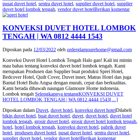
pusat duvet hotel
,
sentra duvet hotel
,
supplier duvet hotel
,
supplier
duvet hotel lombok tengah
,
vendor duvet hotel
Berikan komentar
KONVEKSI DUVET HOTEL LOMBOK
TENGAH | WA 0812 4444 1543
Diposkan pada
12/03/2022
oleh
orderglamourehome@gmail.com
Konveksi Duvet Hotel Lombok Tengah Halo gan! Kali ini mimin
mau bahas tentang konveksi duvet hotel lombok tengah. Kami
merupakan Produsen dan Supplier buat produksi Sprei Hotel,
Bedcover Hotel, Quilt Cover, Duvet inner, Matras Hotel dan juga
Bantal Hotel Bulu Angsa dengan murah, cepat dan berkualitas.
Kami berada dibawah naungan Glamoure Home indonesia.
Lombok tengah
Selengkapnya tentangKONVEKSI DUVET
HOTEL LOMBOK TENGAH | WA 0812 4444 1543
[…]
Diposkan dalam
Duvet
,
duvet hotel
,
konveksi duvet hotel
Dilabeli
bikin duvet hotel
,
buat duvet hotel
,
duvet
,
duvet hotel
,
duvet hotel
lombok tengah
,
grosir duvet hotel
,
grosir duvet hotel lombok tengah
,
hotel
,
hotel lombok tengah
,
konveksi duvet hotel
,
pabrik duvet
hotel
,
produsen duvet hotel
,
pusat duvet hotel
,
sentra duvet hotel
,
supplier duvet hotel
,
vendor duvet hotel
Berikan komentar