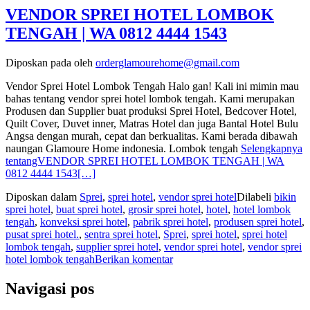
VENDOR SPREI HOTEL LOMBOK
TENGAH | WA 0812 4444 1543
Diposkan pada
oleh
orderglamourehome@gmail.com
Vendor Sprei Hotel Lombok Tengah Halo gan! Kali ini mimin mau
bahas tentang vendor sprei hotel lombok tengah. Kami merupakan
Produsen dan Supplier buat produksi Sprei Hotel, Bedcover Hotel,
Quilt Cover, Duvet inner, Matras Hotel dan juga Bantal Hotel Bulu
Angsa dengan murah, cepat dan berkualitas. Kami berada dibawah
naungan Glamoure Home indonesia. Lombok tengah
Selengkapnya
tentangVENDOR SPREI HOTEL LOMBOK TENGAH | WA
0812 4444 1543
[…]
Diposkan dalam
Sprei
,
sprei hotel
,
vendor sprei hotel
Dilabeli
bikin
sprei hotel
,
buat sprei hotel
,
grosir sprei hotel
,
hotel
,
hotel lombok
tengah
,
konveksi sprei hotel
,
pabrik sprei hotel
,
produsen sprei hotel
,
pusat sprei hotel.
,
sentra sprei hotel
,
Sprei
,
sprei hotel
,
sprei hotel
lombok tengah
,
supplier sprei hotel
,
vendor sprei hotel
,
vendor sprei
hotel lombok tengah
Berikan komentar
Navigasi pos