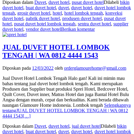
Diposkan dalam
Duvet
,
duvet hotel
,
pusat duvet hotel
Dilabeli
bikin
duvet hotel
,
buat duvet hotel
,
duvet
,
duvet hotel
,
duvet hotel lombok
tengah
,
grosir duvet hotel
,
hotel
,
hotel lombok tengah
,
konveksi
duvet hotel
,
pabrik duvet hotel
,
produsen duvet hotel
,
pusat duvet
hotel
,
pusat duvet hotel lombok tengah
,
sentra duvet hotel
,
supplier
duvet hotel
,
vendor duvet hotel
Berikan komentar
JUAL DUVET HOTEL LOMBOK
TENGAH | WA 0812 4444 1543
Diposkan pada
12/03/2022
oleh
orderglamourehome@gmail.com
Jual Duvet Hotel Lombok Tengah Halo gan! Kali ini mimin mau
bahas tentang jual duvet hotel lombok tengah. Kami merupakan
Produsen dan Supplier buat produksi Sprei Hotel, Bedcover Hotel,
Quilt Cover, Duvet inner, Matras Hotel dan juga Bantal Hotel Bulu
Angsa dengan murah, cepat dan berkualitas. Kami berada dibawah
naungan Glamoure Home indonesia. Lombok tengah
Selengkapnya
tentangJUAL DUVET HOTEL LOMBOK TENGAH | WA 0812
4444 1543
[…]
Diposkan dalam
Duvet
,
duvet hotel
,
jual duvet hotel
Dilabeli
bikin
duvet hotel
,
buat duvet hotel
,
duvet
,
duvet hotel
,
duvet hotel lombok