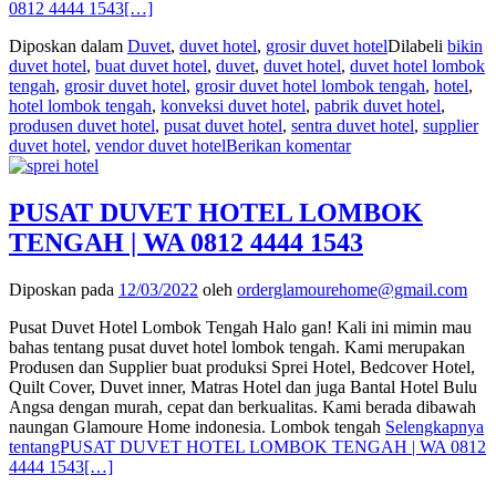
0812 4444 1543
[…]
Diposkan dalam
Duvet
,
duvet hotel
,
grosir duvet hotel
Dilabeli
bikin
duvet hotel
,
buat duvet hotel
,
duvet
,
duvet hotel
,
duvet hotel lombok
tengah
,
grosir duvet hotel
,
grosir duvet hotel lombok tengah
,
hotel
,
hotel lombok tengah
,
konveksi duvet hotel
,
pabrik duvet hotel
,
produsen duvet hotel
,
pusat duvet hotel
,
sentra duvet hotel
,
supplier
duvet hotel
,
vendor duvet hotel
Berikan komentar
PUSAT DUVET HOTEL LOMBOK
TENGAH | WA 0812 4444 1543
Diposkan pada
12/03/2022
oleh
orderglamourehome@gmail.com
Pusat Duvet Hotel Lombok Tengah Halo gan! Kali ini mimin mau
bahas tentang pusat duvet hotel lombok tengah. Kami merupakan
Produsen dan Supplier buat produksi Sprei Hotel, Bedcover Hotel,
Quilt Cover, Duvet inner, Matras Hotel dan juga Bantal Hotel Bulu
Angsa dengan murah, cepat dan berkualitas. Kami berada dibawah
naungan Glamoure Home indonesia. Lombok tengah
Selengkapnya
tentangPUSAT DUVET HOTEL LOMBOK TENGAH | WA 0812
4444 1543
[…]