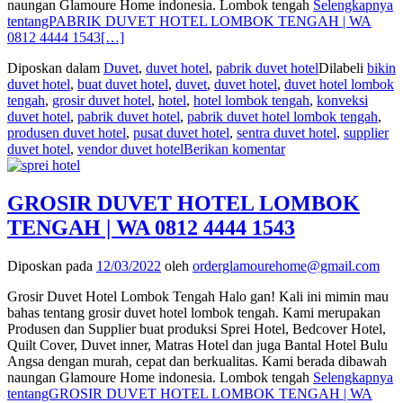
naungan Glamoure Home indonesia. Lombok tengah
Selengkapnya
tentangPABRIK DUVET HOTEL LOMBOK TENGAH | WA
0812 4444 1543
[…]
Diposkan dalam
Duvet
,
duvet hotel
,
pabrik duvet hotel
Dilabeli
bikin
duvet hotel
,
buat duvet hotel
,
duvet
,
duvet hotel
,
duvet hotel lombok
tengah
,
grosir duvet hotel
,
hotel
,
hotel lombok tengah
,
konveksi
duvet hotel
,
pabrik duvet hotel
,
pabrik duvet hotel lombok tengah
,
produsen duvet hotel
,
pusat duvet hotel
,
sentra duvet hotel
,
supplier
duvet hotel
,
vendor duvet hotel
Berikan komentar
GROSIR DUVET HOTEL LOMBOK
TENGAH | WA 0812 4444 1543
Diposkan pada
12/03/2022
oleh
orderglamourehome@gmail.com
Grosir Duvet Hotel Lombok Tengah Halo gan! Kali ini mimin mau
bahas tentang grosir duvet hotel lombok tengah. Kami merupakan
Produsen dan Supplier buat produksi Sprei Hotel, Bedcover Hotel,
Quilt Cover, Duvet inner, Matras Hotel dan juga Bantal Hotel Bulu
Angsa dengan murah, cepat dan berkualitas. Kami berada dibawah
naungan Glamoure Home indonesia. Lombok tengah
Selengkapnya
tentangGROSIR DUVET HOTEL LOMBOK TENGAH | WA