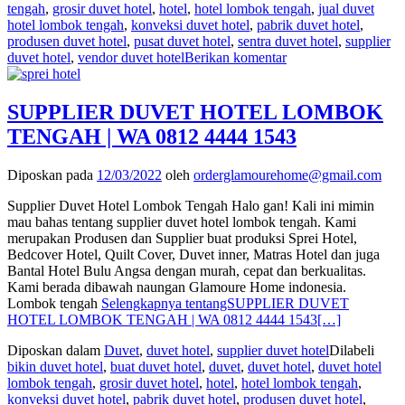
tengah
,
grosir duvet hotel
,
hotel
,
hotel lombok tengah
,
jual duvet
hotel lombok tengah
,
konveksi duvet hotel
,
pabrik duvet hotel
,
produsen duvet hotel
,
pusat duvet hotel
,
sentra duvet hotel
,
supplier
duvet hotel
,
vendor duvet hotel
Berikan komentar
SUPPLIER DUVET HOTEL LOMBOK
TENGAH | WA 0812 4444 1543
Diposkan pada
12/03/2022
oleh
orderglamourehome@gmail.com
Supplier Duvet Hotel Lombok Tengah Halo gan! Kali ini mimin
mau bahas tentang supplier duvet hotel lombok tengah. Kami
merupakan Produsen dan Supplier buat produksi Sprei Hotel,
Bedcover Hotel, Quilt Cover, Duvet inner, Matras Hotel dan juga
Bantal Hotel Bulu Angsa dengan murah, cepat dan berkualitas.
Kami berada dibawah naungan Glamoure Home indonesia.
Lombok tengah
Selengkapnya tentangSUPPLIER DUVET
HOTEL LOMBOK TENGAH | WA 0812 4444 1543
[…]
Diposkan dalam
Duvet
,
duvet hotel
,
supplier duvet hotel
Dilabeli
bikin duvet hotel
,
buat duvet hotel
,
duvet
,
duvet hotel
,
duvet hotel
lombok tengah
,
grosir duvet hotel
,
hotel
,
hotel lombok tengah
,
konveksi duvet hotel
,
pabrik duvet hotel
,
produsen duvet hotel
,