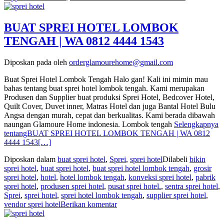
BUAT SPREI HOTEL LOMBOK
TENGAH | WA 0812 4444 1543
Diposkan pada
oleh
orderglamourehome@gmail.com
Buat Sprei Hotel Lombok Tengah Halo gan! Kali ini mimin mau
bahas tentang buat sprei hotel lombok tengah. Kami merupakan
Produsen dan Supplier buat produksi Sprei Hotel, Bedcover Hotel,
Quilt Cover, Duvet inner, Matras Hotel dan juga Bantal Hotel Bulu
Angsa dengan murah, cepat dan berkualitas. Kami berada dibawah
naungan Glamoure Home indonesia. Lombok tengah
Selengkapnya
tentangBUAT SPREI HOTEL LOMBOK TENGAH | WA 0812
4444 1543
[…]
Diposkan dalam
buat sprei hotel
,
Sprei
,
sprei hotel
Dilabeli
bikin
sprei hotel
,
buat sprei hotel
,
buat sprei hotel lombok tengah
,
grosir
sprei hotel
,
hotel
,
hotel lombok tengah
,
konveksi sprei hotel
,
pabrik
sprei hotel
,
produsen sprei hotel
,
pusat sprei hotel.
,
sentra sprei hotel
,
Sprei
,
sprei hotel
,
sprei hotel lombok tengah
,
supplier sprei hotel
,
vendor sprei hotel
Berikan komentar