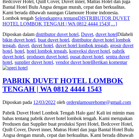
Bedcover Hotel, Quilt Cover, Duvet inner, Matras Hotel dan juga
Bantal Hotel Bulu Angsa dengan murah, cepat dan berkualitas.
Kami berada dibawah naungan Glamoure Home indonesia.
Lombok tengah
Selengkapnya tentangDISTRIBUTOR DUVET
HOTEL LOMBOK TENGAH | WA 0812 4444 1543
[…]
Diposkan dalam
distributor duvet hotel
,
Duvet
,
duvet hotel
Dilabeli
bikin duvet hotel
,
buat duvet hotel
,
distributor duvet hotel lombok
tengah
,
duvet
,
duvet hotel
,
duvet hotel lombok tengah
,
grosir duvet
hotel
,
hotel
,
hotel lombok tengah
,
konveksi duvet hotel
,
pabrik
duvet hotel
,
produsen duvet hotel
,
pusat duvet hotel
,
sentra duvet
hotel
,
supplier duvet hotel
,
vendor duvet hotel
Berikan komentar
PABRIK DUVET HOTEL LOMBOK
TENGAH | WA 0812 4444 1543
Diposkan pada
12/03/2022
oleh
orderglamourehome@gmail.com
Pabrik Duvet Hotel Lombok Tengah Halo gan! Kali ini mimin mau
bahas tentang pabrik duvet hotel lombok tengah. Kami merupakan
Produsen dan Supplier buat produksi Sprei Hotel, Bedcover Hotel,
Quilt Cover, Duvet inner, Matras Hotel dan juga Bantal Hotel Bulu
Angsa dengan murah, cepat dan berkualitas. Kami berada dibawah