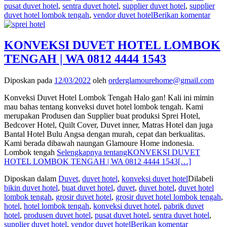
pusat duvet hotel
,
sentra duvet hotel
,
supplier duvet hotel
,
supplier
duvet hotel lombok tengah
,
vendor duvet hotel
Berikan komentar
KONVEKSI DUVET HOTEL LOMBOK
TENGAH | WA 0812 4444 1543
Diposkan pada
12/03/2022
oleh
orderglamourehome@gmail.com
Konveksi Duvet Hotel Lombok Tengah Halo gan! Kali ini mimin
mau bahas tentang konveksi duvet hotel lombok tengah. Kami
merupakan Produsen dan Supplier buat produksi Sprei Hotel,
Bedcover Hotel, Quilt Cover, Duvet inner, Matras Hotel dan juga
Bantal Hotel Bulu Angsa dengan murah, cepat dan berkualitas.
Kami berada dibawah naungan Glamoure Home indonesia.
Lombok tengah
Selengkapnya tentangKONVEKSI DUVET
HOTEL LOMBOK TENGAH | WA 0812 4444 1543
[…]
Diposkan dalam
Duvet
,
duvet hotel
,
konveksi duvet hotel
Dilabeli
bikin duvet hotel
,
buat duvet hotel
,
duvet
,
duvet hotel
,
duvet hotel
lombok tengah
,
grosir duvet hotel
,
grosir duvet hotel lombok tengah
,
hotel
,
hotel lombok tengah
,
konveksi duvet hotel
,
pabrik duvet
hotel
,
produsen duvet hotel
,
pusat duvet hotel
,
sentra duvet hotel
,
supplier duvet hotel
,
vendor duvet hotel
Berikan komentar