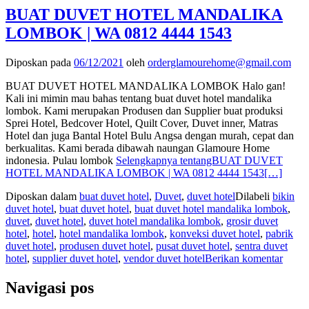
BUAT DUVET HOTEL MANDALIKA
LOMBOK | WA 0812 4444 1543
Diposkan pada
06/12/2021
oleh
orderglamourehome@gmail.com
BUAT DUVET HOTEL MANDALIKA LOMBOK Halo gan!
Kali ini mimin mau bahas tentang buat duvet hotel mandalika
lombok. Kami merupakan Produsen dan Supplier buat produksi
Sprei Hotel, Bedcover Hotel, Quilt Cover, Duvet inner, Matras
Hotel dan juga Bantal Hotel Bulu Angsa dengan murah, cepat dan
berkualitas. Kami berada dibawah naungan Glamoure Home
indonesia. Pulau lombok
Selengkapnya tentangBUAT DUVET
HOTEL MANDALIKA LOMBOK | WA 0812 4444 1543
[…]
Diposkan dalam
buat duvet hotel
,
Duvet
,
duvet hotel
Dilabeli
bikin
duvet hotel
,
buat duvet hotel
,
buat duvet hotel mandalika lombok
,
duvet
,
duvet hotel
,
duvet hotel mandalika lombok
,
grosir duvet
hotel
,
hotel
,
hotel mandalika lombok
,
konveksi duvet hotel
,
pabrik
duvet hotel
,
produsen duvet hotel
,
pusat duvet hotel
,
sentra duvet
hotel
,
supplier duvet hotel
,
vendor duvet hotel
Berikan komentar
Navigasi pos