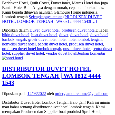
Bedcover Hotel, Quilt Cover, Duvet inner, Matras Hotel dan juga
Bantal Hotel Bulu Angsa dengan murah, cepat dan berkualitas.
Kami berada dibawah naungan Glamoure Home indonesia.
Lombok tengah
Selengkapnya tentangPRODUSEN DUVET
HOTEL LOMBOK TENGAH | WA 0812 4444 1543
[…]
Diposkan dalam
Duvet
,
duvet hotel
,
produsen duvet hotel
Dilabeli
bikin duvet hotel
,
buat duvet hotel
,
duvet
,
duvet hotel
,
duvet hotel
lombok tengah
,
grosir duvet hotel
,
hotel
,
hotel lombok tengah
,
konveksi duvet hotel
,
pabrik duvet hotel
,
produsen duvet hotel
,
produsen duvet hotel lombok tengah
,
pusat duvet hotel
,
sentra duvet
hotel
,
supplier duvet hotel
,
vendor duvet hotel
Berikan komentar
DISTRIBUTOR DUVET HOTEL
LOMBOK TENGAH | WA 0812 4444
1543
Diposkan pada
12/03/2022
oleh
orderglamourehome@gmail.com
Distributor Duvet Hotel Lombok Tengah Halo gan! Kali ini mimin
mau bahas tentang distributor duvet hotel lombok tengah. Kami
merupakan Produsen dan Supplier buat produksi Sprei Hotel,