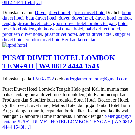
0812 4444 1543
[…]
Diposkan dalam
Duvet
,
duvet hotel
,
grosir duvet hotel
Dilabeli
bikin
duvet hotel
,
buat duvet hotel
,
duvet
,
duvet hotel
,
duvet hotel lombok
tengah
,
grosir duvet hotel
,
grosir duvet hotel lombok tengah
,
hotel
,
hotel lombok tengah
,
konveksi duvet hotel
,
pabrik duvet hotel
,
produsen duvet hotel
,
pusat duvet hotel
,
sentra duvet hotel
,
supplier
duvet hotel
,
vendor duvet hotel
Berikan komentar
PUSAT DUVET HOTEL LOMBOK
TENGAH | WA 0812 4444 1543
Diposkan pada
12/03/2022
oleh
orderglamourehome@gmail.com
Pusat Duvet Hotel Lombok Tengah Halo gan! Kali ini mimin mau
bahas tentang pusat duvet hotel lombok tengah. Kami merupakan
Produsen dan Supplier buat produksi Sprei Hotel, Bedcover Hotel,
Quilt Cover, Duvet inner, Matras Hotel dan juga Bantal Hotel Bulu
Angsa dengan murah, cepat dan berkualitas. Kami berada dibawah
naungan Glamoure Home indonesia. Lombok tengah
Selengkapnya
tentangPUSAT DUVET HOTEL LOMBOK TENGAH | WA 0812
4444 1543
[…]