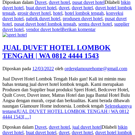
Diposkan dalam
Duvet
,
duvet hotel
,
pusat duvet hotel
Dilabeli
bikin
duvet hotel
,
buat duvet hotel
,
duvet
,
duvet hotel
,
duvet hotel lombok
tengah
,
grosir duvet hotel
,
hotel
,
hotel lombok tengah
,
konveksi
duvet hotel
,
pabrik duvet hotel
,
produsen duvet hotel
,
pusat duvet
hotel
,
pusat duvet hotel lombok tengah
,
sentra duvet hotel
,
supplier
duvet hotel
,
vendor duvet hotel
Berikan komentar
JUAL DUVET HOTEL LOMBOK
TENGAH | WA 0812 4444 1543
Diposkan pada
12/03/2022
oleh
orderglamourehome@gmail.com
Jual Duvet Hotel Lombok Tengah Halo gan! Kali ini mimin mau
bahas tentang jual duvet hotel lombok tengah. Kami merupakan
Produsen dan Supplier buat produksi Sprei Hotel, Bedcover Hotel,
Quilt Cover, Duvet inner, Matras Hotel dan juga Bantal Hotel Bulu
Angsa dengan murah, cepat dan berkualitas. Kami berada dibawah
naungan Glamoure Home indonesia. Lombok tengah
Selengkapnya
tentangJUAL DUVET HOTEL LOMBOK TENGAH | WA 0812
4444 1543
[…]
Diposkan dalam
Duvet
,
duvet hotel
,
jual duvet hotel
Dilabeli
bikin
duvet hotel
,
buat duvet hotel
,
duvet
,
duvet hotel
,
duvet hotel lombok