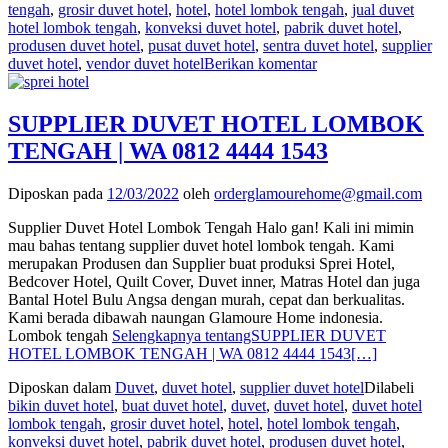
tengah
,
grosir duvet hotel
,
hotel
,
hotel lombok tengah
,
jual duvet
hotel lombok tengah
,
konveksi duvet hotel
,
pabrik duvet hotel
,
produsen duvet hotel
,
pusat duvet hotel
,
sentra duvet hotel
,
supplier
duvet hotel
,
vendor duvet hotel
Berikan komentar
SUPPLIER DUVET HOTEL LOMBOK
TENGAH | WA 0812 4444 1543
Diposkan pada
12/03/2022
oleh
orderglamourehome@gmail.com
Supplier Duvet Hotel Lombok Tengah Halo gan! Kali ini mimin
mau bahas tentang supplier duvet hotel lombok tengah. Kami
merupakan Produsen dan Supplier buat produksi Sprei Hotel,
Bedcover Hotel, Quilt Cover, Duvet inner, Matras Hotel dan juga
Bantal Hotel Bulu Angsa dengan murah, cepat dan berkualitas.
Kami berada dibawah naungan Glamoure Home indonesia.
Lombok tengah
Selengkapnya tentangSUPPLIER DUVET
HOTEL LOMBOK TENGAH | WA 0812 4444 1543
[…]
Diposkan dalam
Duvet
,
duvet hotel
,
supplier duvet hotel
Dilabeli
bikin duvet hotel
,
buat duvet hotel
,
duvet
,
duvet hotel
,
duvet hotel
lombok tengah
,
grosir duvet hotel
,
hotel
,
hotel lombok tengah
,
konveksi duvet hotel
,
pabrik duvet hotel
,
produsen duvet hotel
,