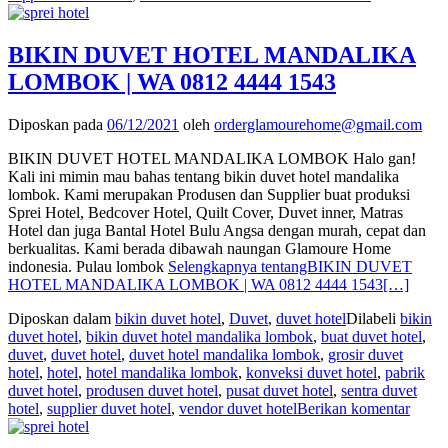
BIKIN DUVET HOTEL MANDALIKA
LOMBOK | WA 0812 4444 1543
Diposkan pada
06/12/2021
oleh
orderglamourehome@gmail.com
BIKIN DUVET HOTEL MANDALIKA LOMBOK Halo gan!
Kali ini mimin mau bahas tentang bikin duvet hotel mandalika
lombok. Kami merupakan Produsen dan Supplier buat produksi
Sprei Hotel, Bedcover Hotel, Quilt Cover, Duvet inner, Matras
Hotel dan juga Bantal Hotel Bulu Angsa dengan murah, cepat dan
berkualitas. Kami berada dibawah naungan Glamoure Home
indonesia. Pulau lombok
Selengkapnya tentangBIKIN DUVET
HOTEL MANDALIKA LOMBOK | WA 0812 4444 1543
[…]
Diposkan dalam
bikin duvet hotel
,
Duvet
,
duvet hotel
Dilabeli
bikin
duvet hotel
,
bikin duvet hotel mandalika lombok
,
buat duvet hotel
,
duvet
,
duvet hotel
,
duvet hotel mandalika lombok
,
grosir duvet
hotel
,
hotel
,
hotel mandalika lombok
,
konveksi duvet hotel
,
pabrik
duvet hotel
,
produsen duvet hotel
,
pusat duvet hotel
,
sentra duvet
hotel
,
supplier duvet hotel
,
vendor duvet hotel
Berikan komentar