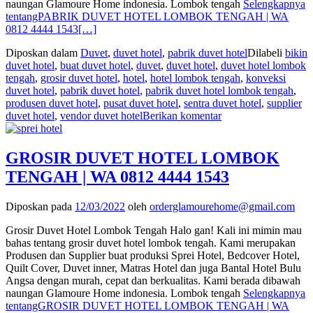
naungan Glamoure Home indonesia. Lombok tengah
Selengkapnya
tentangPABRIK DUVET HOTEL LOMBOK TENGAH | WA
0812 4444 1543
[…]
Diposkan dalam
Duvet
,
duvet hotel
,
pabrik duvet hotel
Dilabeli
bikin
duvet hotel
,
buat duvet hotel
,
duvet
,
duvet hotel
,
duvet hotel lombok
tengah
,
grosir duvet hotel
,
hotel
,
hotel lombok tengah
,
konveksi
duvet hotel
,
pabrik duvet hotel
,
pabrik duvet hotel lombok tengah
,
produsen duvet hotel
,
pusat duvet hotel
,
sentra duvet hotel
,
supplier
duvet hotel
,
vendor duvet hotel
Berikan komentar
GROSIR DUVET HOTEL LOMBOK
TENGAH | WA 0812 4444 1543
Diposkan pada
12/03/2022
oleh
orderglamourehome@gmail.com
Grosir Duvet Hotel Lombok Tengah Halo gan! Kali ini mimin mau
bahas tentang grosir duvet hotel lombok tengah. Kami merupakan
Produsen dan Supplier buat produksi Sprei Hotel, Bedcover Hotel,
Quilt Cover, Duvet inner, Matras Hotel dan juga Bantal Hotel Bulu
Angsa dengan murah, cepat dan berkualitas. Kami berada dibawah
naungan Glamoure Home indonesia. Lombok tengah
Selengkapnya
tentangGROSIR DUVET HOTEL LOMBOK TENGAH | WA