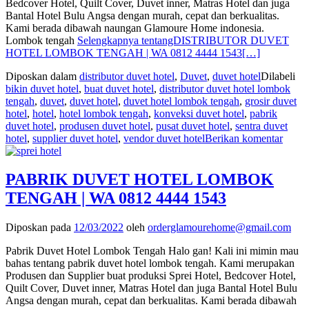
Bedcover Hotel, Quilt Cover, Duvet inner, Matras Hotel dan juga
Bantal Hotel Bulu Angsa dengan murah, cepat dan berkualitas.
Kami berada dibawah naungan Glamoure Home indonesia.
Lombok tengah
Selengkapnya tentangDISTRIBUTOR DUVET
HOTEL LOMBOK TENGAH | WA 0812 4444 1543
[…]
Diposkan dalam
distributor duvet hotel
,
Duvet
,
duvet hotel
Dilabeli
bikin duvet hotel
,
buat duvet hotel
,
distributor duvet hotel lombok
tengah
,
duvet
,
duvet hotel
,
duvet hotel lombok tengah
,
grosir duvet
hotel
,
hotel
,
hotel lombok tengah
,
konveksi duvet hotel
,
pabrik
duvet hotel
,
produsen duvet hotel
,
pusat duvet hotel
,
sentra duvet
hotel
,
supplier duvet hotel
,
vendor duvet hotel
Berikan komentar
PABRIK DUVET HOTEL LOMBOK
TENGAH | WA 0812 4444 1543
Diposkan pada
12/03/2022
oleh
orderglamourehome@gmail.com
Pabrik Duvet Hotel Lombok Tengah Halo gan! Kali ini mimin mau
bahas tentang pabrik duvet hotel lombok tengah. Kami merupakan
Produsen dan Supplier buat produksi Sprei Hotel, Bedcover Hotel,
Quilt Cover, Duvet inner, Matras Hotel dan juga Bantal Hotel Bulu
Angsa dengan murah, cepat dan berkualitas. Kami berada dibawah