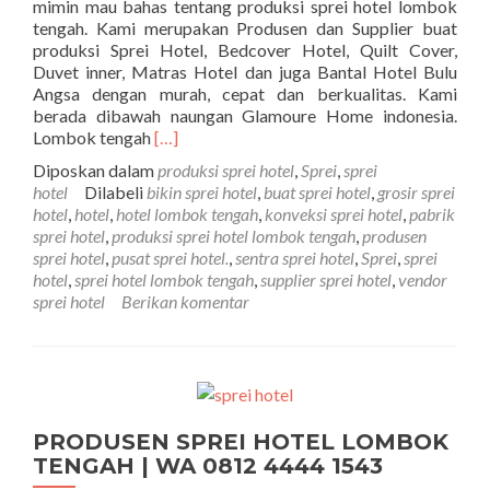
mimin mau bahas tentang produksi sprei hotel lombok
tengah. Kami merupakan Produsen dan Supplier buat
produksi Sprei Hotel, Bedcover Hotel, Quilt Cover,
Duvet inner, Matras Hotel dan juga Bantal Hotel Bulu
Angsa dengan murah, cepat dan berkualitas. Kami
berada dibawah naungan Glamoure Home indonesia.
Selengkapnya tentangPRODUKSI SPREI H
Lombok tengah
[…]
Diposkan dalam
produksi sprei hotel
,
Sprei
,
sprei
hotel
Dilabeli
bikin sprei hotel
,
buat sprei hotel
,
grosir sprei
hotel
,
hotel
,
hotel lombok tengah
,
konveksi sprei hotel
,
pabrik
sprei hotel
,
produksi sprei hotel lombok tengah
,
produsen
sprei hotel
,
pusat sprei hotel.
,
sentra sprei hotel
,
Sprei
,
sprei
hotel
,
sprei hotel lombok tengah
,
supplier sprei hotel
,
vendor
sprei hotel
Berikan komentar
PRODUSEN SPREI HOTEL LOMBOK
TENGAH | WA 0812 4444 1543