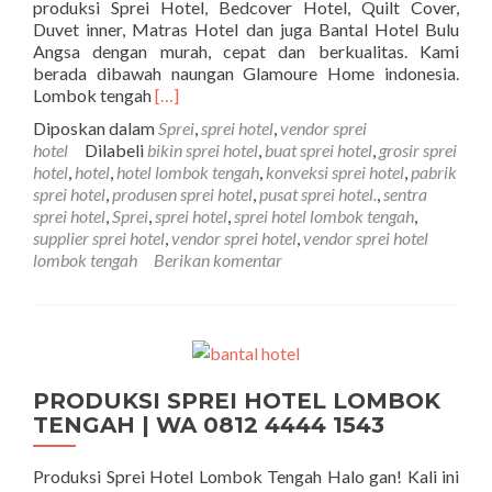
produksi Sprei Hotel, Bedcover Hotel, Quilt Cover,
Duvet inner, Matras Hotel dan juga Bantal Hotel Bulu
Angsa dengan murah, cepat dan berkualitas. Kami
berada dibawah naungan Glamoure Home indonesia.
Selengkapnya tentangVENDOR SPREI HO
Lombok tengah
[…]
Diposkan dalam
Sprei
,
sprei hotel
,
vendor sprei
hotel
Dilabeli
bikin sprei hotel
,
buat sprei hotel
,
grosir sprei
hotel
,
hotel
,
hotel lombok tengah
,
konveksi sprei hotel
,
pabrik
sprei hotel
,
produsen sprei hotel
,
pusat sprei hotel.
,
sentra
sprei hotel
,
Sprei
,
sprei hotel
,
sprei hotel lombok tengah
,
supplier sprei hotel
,
vendor sprei hotel
,
vendor sprei hotel
lombok tengah
Berikan komentar
PRODUKSI SPREI HOTEL LOMBOK
TENGAH | WA 0812 4444 1543
Produksi Sprei Hotel Lombok Tengah Halo gan! Kali ini