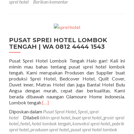
sprei hotel
Berikan komentar
PUSAT SPREI HOTEL LOMBOK
TENGAH | WA 0812 4444 1543
Pusat Sprei Hotel Lombok Tengah Halo gan! Kali ini
mimin mau bahas tentang pusat sprei hotel lombok
tengah. Kami merupakan Produsen dan Supplier buat
produksi Sprei Hotel, Bedcover Hotel, Quilt Cover,
Duvet inner, Matras Hotel dan juga Bantal Hotel Bulu
Angsa dengan murah, cepat dan berkualitas. Kami
berada dibawah naungan Glamoure Home indonesia.
Selengkapnya tentangPUSAT SPREI HOTE
Lombok tengah
[…]
Diposkan dalam
Pusat Sprei Hotel
,
Sprei
,
sprei
hotel
Dilabeli
bikin sprei hotel
,
buat sprei hotel
,
grosir sprei
hotel
,
hotel
,
hotel lombok tengah
,
konveksi sprei hotel
,
pabrik
sprei hotel
,
produsen sprei hotel
,
pusat sprei hotel lombok