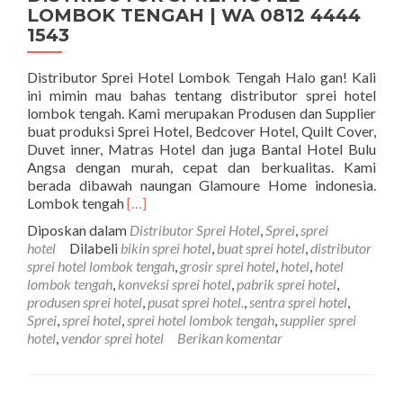
LOMBOK TENGAH | WA 0812 4444
1543
Distributor Sprei Hotel Lombok Tengah Halo gan! Kali
ini mimin mau bahas tentang distributor sprei hotel
lombok tengah. Kami merupakan Produsen dan Supplier
buat produksi Sprei Hotel, Bedcover Hotel, Quilt Cover,
Duvet inner, Matras Hotel dan juga Bantal Hotel Bulu
Angsa dengan murah, cepat dan berkualitas. Kami
berada dibawah naungan Glamoure Home indonesia.
Selengkapnya tentangDISTRIBUTOR SPR
Lombok tengah
[…]
Diposkan dalam
Distributor Sprei Hotel
,
Sprei
,
sprei
hotel
Dilabeli
bikin sprei hotel
,
buat sprei hotel
,
distributor
sprei hotel lombok tengah
,
grosir sprei hotel
,
hotel
,
hotel
lombok tengah
,
konveksi sprei hotel
,
pabrik sprei hotel
,
produsen sprei hotel
,
pusat sprei hotel.
,
sentra sprei hotel
,
Sprei
,
sprei hotel
,
sprei hotel lombok tengah
,
supplier sprei
hotel
,
vendor sprei hotel
Berikan komentar