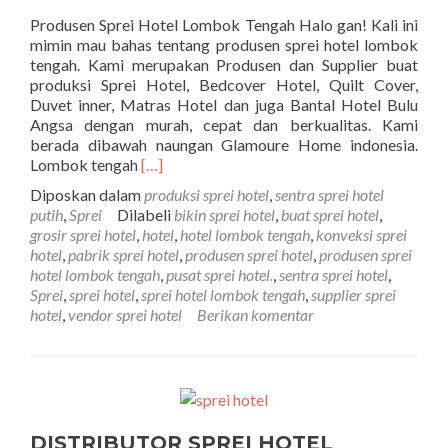
Produsen Sprei Hotel Lombok Tengah Halo gan! Kali ini
mimin mau bahas tentang produsen sprei hotel lombok
tengah. Kami merupakan Produsen dan Supplier buat
produksi Sprei Hotel, Bedcover Hotel, Quilt Cover,
Duvet inner, Matras Hotel dan juga Bantal Hotel Bulu
Angsa dengan murah, cepat dan berkualitas. Kami
berada dibawah naungan Glamoure Home indonesia.
Selengkapnya tentangPRODUSEN SPREI 
Lombok tengah
[…]
Diposkan dalam
produksi sprei hotel
,
sentra sprei hotel
putih
,
Sprei
Dilabeli
bikin sprei hotel
,
buat sprei hotel
,
grosir sprei hotel
,
hotel
,
hotel lombok tengah
,
konveksi sprei
hotel
,
pabrik sprei hotel
,
produsen sprei hotel
,
produsen sprei
hotel lombok tengah
,
pusat sprei hotel.
,
sentra sprei hotel
,
Sprei
,
sprei hotel
,
sprei hotel lombok tengah
,
supplier sprei
hotel
,
vendor sprei hotel
Berikan komentar
DISTRIBUTOR SPREI HOTEL