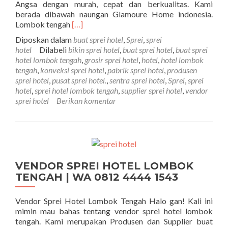
Angsa dengan murah, cepat dan berkualitas. Kami
berada dibawah naungan Glamoure Home indonesia.
Selengkapnya tentangBUAT SPREI HOTEL
Lombok tengah
[…]
Diposkan dalam
buat sprei hotel
,
Sprei
,
sprei
hotel
Dilabeli
bikin sprei hotel
,
buat sprei hotel
,
buat sprei
hotel lombok tengah
,
grosir sprei hotel
,
hotel
,
hotel lombok
tengah
,
konveksi sprei hotel
,
pabrik sprei hotel
,
produsen
sprei hotel
,
pusat sprei hotel.
,
sentra sprei hotel
,
Sprei
,
sprei
hotel
,
sprei hotel lombok tengah
,
supplier sprei hotel
,
vendor
sprei hotel
Berikan komentar
VENDOR SPREI HOTEL LOMBOK
TENGAH | WA 0812 4444 1543
Vendor Sprei Hotel Lombok Tengah Halo gan! Kali ini
mimin mau bahas tentang vendor sprei hotel lombok
tengah. Kami merupakan Produsen dan Supplier buat