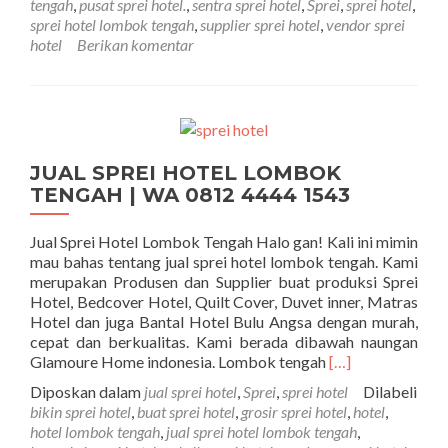
tengah
,
pusat sprei hotel.
,
sentra sprei hotel
,
Sprei
,
sprei hotel
,
sprei hotel lombok tengah
,
supplier sprei hotel
,
vendor sprei
hotel
Berikan komentar
JUAL SPREI HOTEL LOMBOK
TENGAH | WA 0812 4444 1543
Jual Sprei Hotel Lombok Tengah Halo gan! Kali ini mimin
mau bahas tentang jual sprei hotel lombok tengah. Kami
merupakan Produsen dan Supplier buat produksi Sprei
Hotel, Bedcover Hotel, Quilt Cover, Duvet inner, Matras
Hotel dan juga Bantal Hotel Bulu Angsa dengan murah,
cepat dan berkualitas. Kami berada dibawah naungan
Selengkapnya t
Glamoure Home indonesia. Lombok tengah
[…]
Diposkan dalam
jual sprei hotel
,
Sprei
,
sprei hotel
Dilabeli
bikin sprei hotel
,
buat sprei hotel
,
grosir sprei hotel
,
hotel
,
hotel lombok tengah
,
jual sprei hotel lombok tengah
,