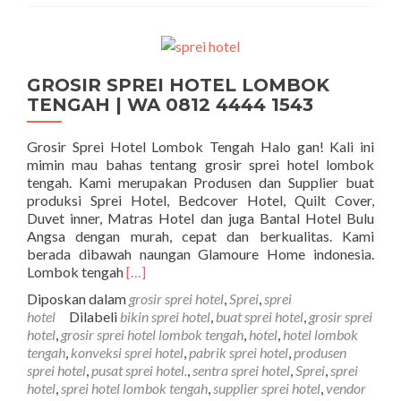
GROSIR SPREI HOTEL LOMBOK
TENGAH | WA 0812 4444 1543
Grosir Sprei Hotel Lombok Tengah Halo gan! Kali ini
mimin mau bahas tentang grosir sprei hotel lombok
tengah. Kami merupakan Produsen dan Supplier buat
produksi Sprei Hotel, Bedcover Hotel, Quilt Cover,
Duvet inner, Matras Hotel dan juga Bantal Hotel Bulu
Angsa dengan murah, cepat dan berkualitas. Kami
berada dibawah naungan Glamoure Home indonesia.
Selengkapnya tentangGROSIR SPREI HOT
Lombok tengah
[…]
Diposkan dalam
grosir sprei hotel
,
Sprei
,
sprei
hotel
Dilabeli
bikin sprei hotel
,
buat sprei hotel
,
grosir sprei
hotel
,
grosir sprei hotel lombok tengah
,
hotel
,
hotel lombok
tengah
,
konveksi sprei hotel
,
pabrik sprei hotel
,
produsen
sprei hotel
,
pusat sprei hotel.
,
sentra sprei hotel
,
Sprei
,
sprei
hotel
,
sprei hotel lombok tengah
,
supplier sprei hotel
,
vendor