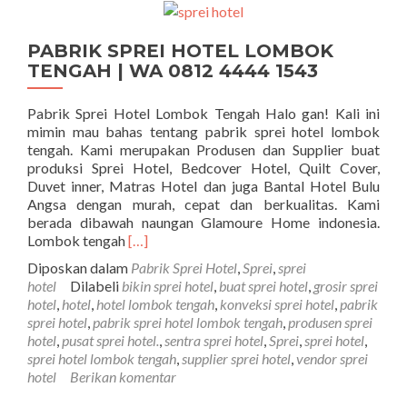
PABRIK SPREI HOTEL LOMBOK
TENGAH | WA 0812 4444 1543
Pabrik Sprei Hotel Lombok Tengah Halo gan! Kali ini
mimin mau bahas tentang pabrik sprei hotel lombok
tengah. Kami merupakan Produsen dan Supplier buat
produksi Sprei Hotel, Bedcover Hotel, Quilt Cover,
Duvet inner, Matras Hotel dan juga Bantal Hotel Bulu
Angsa dengan murah, cepat dan berkualitas. Kami
berada dibawah naungan Glamoure Home indonesia.
Selengkapnya tentangPABRIK SPREI HOT
Lombok tengah
[…]
Diposkan dalam
Pabrik Sprei Hotel
,
Sprei
,
sprei
hotel
Dilabeli
bikin sprei hotel
,
buat sprei hotel
,
grosir sprei
hotel
,
hotel
,
hotel lombok tengah
,
konveksi sprei hotel
,
pabrik
sprei hotel
,
pabrik sprei hotel lombok tengah
,
produsen sprei
hotel
,
pusat sprei hotel.
,
sentra sprei hotel
,
Sprei
,
sprei hotel
,
sprei hotel lombok tengah
,
supplier sprei hotel
,
vendor sprei
hotel
Berikan komentar