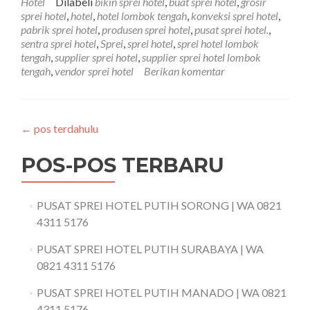
Hotel
Dilabeli
bikin sprei hotel
,
buat sprei hotel
,
grosir
sprei hotel
,
hotel
,
hotel lombok tengah
,
konveksi sprei hotel
,
pabrik sprei hotel
,
produsen sprei hotel
,
pusat sprei hotel.
,
sentra sprei hotel
,
Sprei
,
sprei hotel
,
sprei hotel lombok
tengah
,
supplier sprei hotel
,
supplier sprei hotel lombok
tengah
,
vendor sprei hotel
Berikan komentar
←
pos terdahulu
POS-POS TERBARU
PUSAT SPREI HOTEL PUTIH SORONG | WA 0821
4311 5176
PUSAT SPREI HOTEL PUTIH SURABAYA | WA
0821 4311 5176
PUSAT SPREI HOTEL PUTIH MANADO | WA 0821
4311 5176