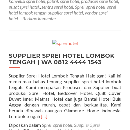
konveksi sprei hotel
,
pabrik sprei hotel
,
produsen sprei hotel
,
pusat sprei hotel.
,
sentra sprei hotel
,
Sprei
,
sprei hotel
,
sprei
hotel lombok tengah
,
supplier sprei hotel
,
vendor sprei
hotel
Berikan komentar
SUPPLIER SPREI HOTEL LOMBOK
TENGAH | WA 0812 4444 1543
Supplier Sprei Hotel Lombok Tengah Halo gan! Kali ini
mimin mau bahas tentang supplier sprei hotel lombok
tengah. Kami merupakan Produsen dan Supplier buat
produksi Sprei Hotel, Bedcover Hotel, Quilt Cover,
Duvet inner, Matras Hotel dan juga Bantal Hotel Bulu
Angsa dengan murah, cepat dan berkualitas. Kami
berada dibawah naungan Glamoure Home indonesia.
Selengkapnya tentangSUPPLIER SPREI H
Lombok tengah
[…]
Diposkan dalam
Sprei
,
sprei hotel
,
Supplier Sprei