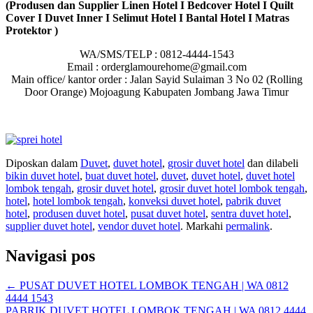
(Produsen dan Supplier Linen Hotel I Bedcover Hotel I Quilt
Cover I Duvet Inner I Selimut Hotel I Bantal Hotel I Matras
Protektor )
WA/SMS/TELP : 0812-4444-1543
Email : orderglamourehome@gmail.com
Main office/ kantor order : Jalan Sayid Sulaiman 3 No 02 (Rolling
Door Orange) Mojoagung Kabupaten Jombang Jawa Timur
Diposkan dalam
Duvet
,
duvet hotel
,
grosir duvet hotel
dan dilabeli
bikin duvet hotel
,
buat duvet hotel
,
duvet
,
duvet hotel
,
duvet hotel
lombok tengah
,
grosir duvet hotel
,
grosir duvet hotel lombok tengah
,
hotel
,
hotel lombok tengah
,
konveksi duvet hotel
,
pabrik duvet
hotel
,
produsen duvet hotel
,
pusat duvet hotel
,
sentra duvet hotel
,
supplier duvet hotel
,
vendor duvet hotel
. Markahi
permalink
.
Navigasi pos
←
PUSAT DUVET HOTEL LOMBOK TENGAH | WA 0812
4444 1543
PABRIK DUVET HOTEL LOMBOK TENGAH | WA 0812 4444