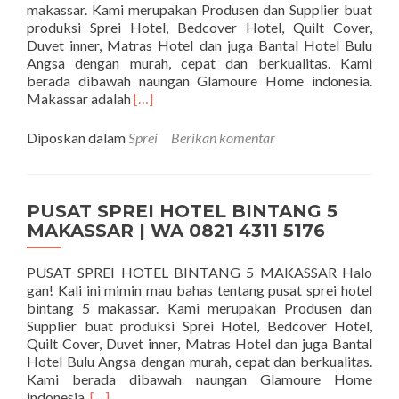
makassar. Kami merupakan Produsen dan Supplier buat
produksi Sprei Hotel, Bedcover Hotel, Quilt Cover,
Duvet inner, Matras Hotel dan juga Bantal Hotel Bulu
Angsa dengan murah, cepat dan berkualitas. Kami
berada dibawah naungan Glamoure Home indonesia.
Selengkapnya tentangPUSAT SPREI HOT
Makassar adalah
[…]
Diposkan dalam
Sprei
Berikan komentar
PUSAT SPREI HOTEL BINTANG 5
MAKASSAR | WA 0821 4311 5176
PUSAT SPREI HOTEL BINTANG 5 MAKASSAR Halo
gan! Kali ini mimin mau bahas tentang pusat sprei hotel
bintang 5 makassar. Kami merupakan Produsen dan
Supplier buat produksi Sprei Hotel, Bedcover Hotel,
Quilt Cover, Duvet inner, Matras Hotel dan juga Bantal
Hotel Bulu Angsa dengan murah, cepat dan berkualitas.
Kami berada dibawah naungan Glamoure Home
Selengkapnya tentangPUSAT SPREI HOTEL BIN
indonesia.
[…]