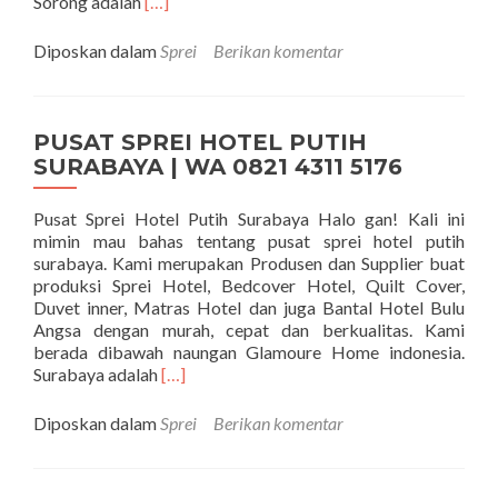
Selengkapnya tentangPUSAT SPREI HOTEL 
Sorong adalah
[…]
Diposkan dalam
Sprei
Berikan komentar
PUSAT SPREI HOTEL PUTIH
SURABAYA | WA 0821 4311 5176
Pusat Sprei Hotel Putih Surabaya Halo gan! Kali ini
mimin mau bahas tentang pusat sprei hotel putih
surabaya. Kami merupakan Produsen dan Supplier buat
produksi Sprei Hotel, Bedcover Hotel, Quilt Cover,
Duvet inner, Matras Hotel dan juga Bantal Hotel Bulu
Angsa dengan murah, cepat dan berkualitas. Kami
berada dibawah naungan Glamoure Home indonesia.
Selengkapnya tentangPUSAT SPREI HOTE
Surabaya adalah
[…]
Diposkan dalam
Sprei
Berikan komentar