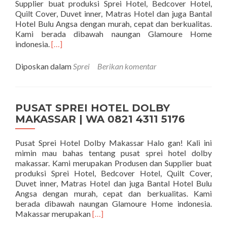
Supplier buat produksi Sprei Hotel, Bedcover Hotel,
Quilt Cover, Duvet inner, Matras Hotel dan juga Bantal
Hotel Bulu Angsa dengan murah, cepat dan berkualitas.
Kami berada dibawah naungan Glamoure Home
Selengkapnya tentangPUSAT SPREI HOTEL BIN
indonesia.
[…]
Diposkan dalam
Sprei
Berikan komentar
PUSAT SPREI HOTEL DOLBY
MAKASSAR | WA 0821 4311 5176
Pusat Sprei Hotel Dolby Makassar Halo gan! Kali ini
mimin mau bahas tentang pusat sprei hotel dolby
makassar. Kami merupakan Produsen dan Supplier buat
produksi Sprei Hotel, Bedcover Hotel, Quilt Cover,
Duvet inner, Matras Hotel dan juga Bantal Hotel Bulu
Angsa dengan murah, cepat dan berkualitas. Kami
berada dibawah naungan Glamoure Home indonesia.
Selengkapnya tentangPUSAT SPREI
Makassar merupakan
[…]