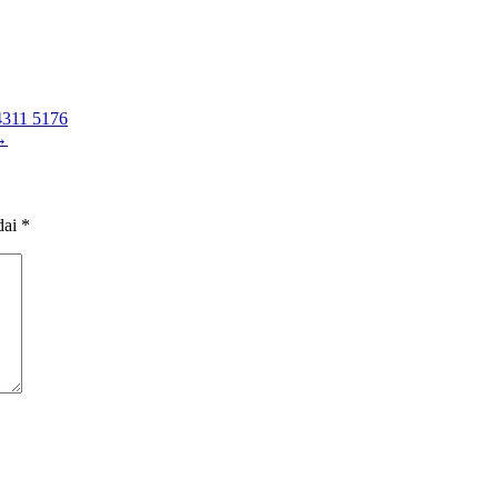
311 5176
→
dai
*