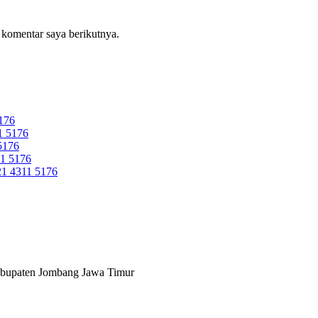
 komentar saya berikutnya.
176
 5176
5176
1 5176
 4311 5176
abupaten Jombang Jawa Timur