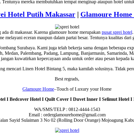
. Tentunya mereka membutuhkan tempat menginap ataupun hotel untuk 
ei Hotel Putih Makassar
|
Glamoure Home 
ng ada di makassar. Karena glamoure home merupakan
pusat sprei hotel
 melayani eceran maupun dalam partai besar. Tentunya kualitas dari gl
Jombang Surabaya. Kami juga telah bekerja sama dengan beberapa exp
eh, Medan, Palembang, Padang, Lampung, Banjarmasin, Samarinda, Ma
i jangan kuwatirkan kepercayaan anda untuk order atau pesan kepada k
ang mencari Linen Hotel Bintang 5, maka kamilah solusinya. Tidak 
Best regrads,
Glamoure Home
–Touch of Luxury your Home
el I Bedcover Hotel I Quilt Cover I Duvet Inner I Selimut Hotel I 
WA/SMS/TELP : 0812-4444-1543
Email : orderglamourehome@gmail.com
 : Jalan Sayid Sulaiman 3 No 02 (Rolling Door Orange) Mojoagung Ka