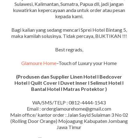
Sulawesi, Kalimantan, Sumatra, Papua dll, jadi jangan
kuwatirkan kepercayaan anda untuk order atau pesan
kepada kami.
Bagi kalian yang sedang mencari Sprei Hotel Bintang 5,
maka kamilah solusinya. Tidak percaya, BUKTIKAN !!!
Best regrads,
Glamoure Home
–Touch of Luxury your Home
(Produsen dan Supplier Linen Hotel I Bedcover
Hotel I Quilt Cover I Duvet Inner I Selimut Hotel I
Bantal Hotel I Matras Protektor )
WA/SMS/TELP : 0812-4444-1543
Email : orderglamourehome@gmail.com
Main office/ kantor order : Jalan Sayid Sulaiman 3 No 02
(Rolling Door Orange) Mojoagung Kabupaten Jombang
Jawa Timur