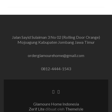
Jalan Sayid Sulaiman 3 No 02 (Rolling Door Orange)
Mojoagung Kabupaten Jombang Jawa Timur
orderglamourehome@gmail.com
0812-4444-1543
Tautan Facebook
Tautan Instagram
Glamoure Home Indonesia
Zerif Lite
dibuat oleh
ThemeIsle