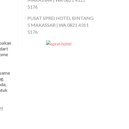
5176
PUSAT SPREI HOTEL BINTANG
5 MAKASSAR | WA 0821 4311
5176
upakan
dart
home
 sama
g.
da,
ntuk
!!