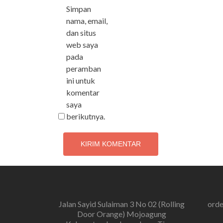
Simpan
nama, email,
dan situs
web saya
pada
peramban
ini untuk
komentar
saya
berikutnya.
Jalan Sayid Sulaiman 3 No 02 (Rolling
ord
Door Orange) Mojoagung