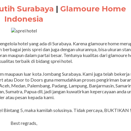
Putih Surabaya
|
Glamoure Home
Indonesia
engelola hotel yang ada di Surabaya. Karena glamoure home mer
berbagai jenis sprei dan juga dengan ukurannya, bisa ukuran stan
an maupun dalam partai besar. Tentunya kualitas dari glamoure 
alitas terbaik di bidang sprei hotel.
am maupaun luar kota Jombang Surabaya. Kami juga telah bekerja
ort atau Door to Doors guna memudahkan proses pengiriman baran
Aceh, Medan, Palembang, Padang, Lampung, Banjarmasin, Samarin
n, Sumatra, Papua dll, jadi jangan kuwatirkan kepercayaan anda u
er atau pesan kepada kami.
el Bintang 5, maka kamilah solusinya. Tidak percaya, BUKTIKAN !
Best regrads,