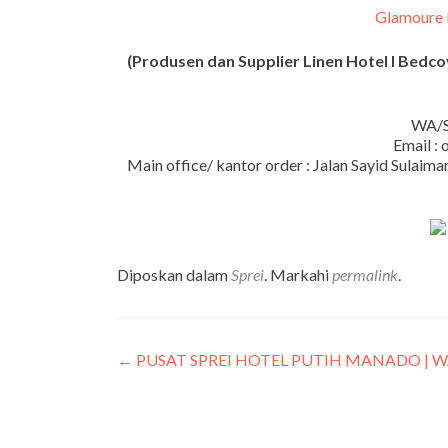
Glamoure
(Produsen dan Supplier Linen Hotel I Bedcove
WA/S
Email :
Main office/ kantor order : Jalan Sayid Sula
Diposkan dalam
Sprei
. Markahi
permalink
.
←
PUSAT SPREI HOTEL PUTIH MANADO | WA