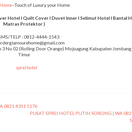
 Home
–Touch of Luxury your Home
r Hotel I Quilt Cover I Duvet Inner I Selimut Hotel I Bantal H
Matras Protektor )
MS/TELP : 0812-4444-1543
 orderglamourehome@gmail.com
iman 3 No 02 (Rolling Door Orange) Mojoagung Kabupaten Jombang
Timur
 0821 4311 5176
PUSAT SPREI HOTEL PUTIH SORONG | WA 082