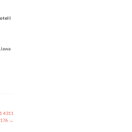
otel I
 Jawa
1 4311
5176
→