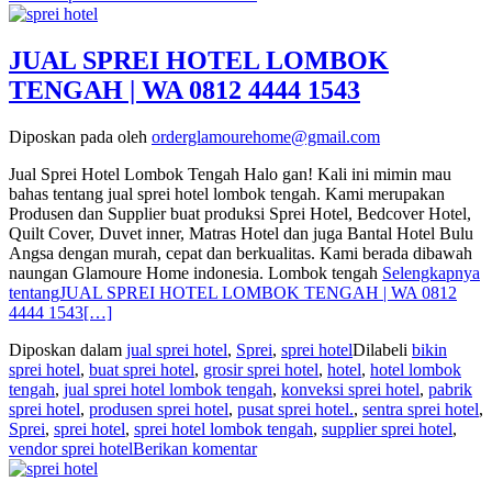
JUAL SPREI HOTEL LOMBOK
TENGAH | WA 0812 4444 1543
Diposkan pada
oleh
orderglamourehome@gmail.com
Jual Sprei Hotel Lombok Tengah Halo gan! Kali ini mimin mau
bahas tentang jual sprei hotel lombok tengah. Kami merupakan
Produsen dan Supplier buat produksi Sprei Hotel, Bedcover Hotel,
Quilt Cover, Duvet inner, Matras Hotel dan juga Bantal Hotel Bulu
Angsa dengan murah, cepat dan berkualitas. Kami berada dibawah
naungan Glamoure Home indonesia. Lombok tengah
Selengkapnya
tentangJUAL SPREI HOTEL LOMBOK TENGAH | WA 0812
4444 1543
[…]
Diposkan dalam
jual sprei hotel
,
Sprei
,
sprei hotel
Dilabeli
bikin
sprei hotel
,
buat sprei hotel
,
grosir sprei hotel
,
hotel
,
hotel lombok
tengah
,
jual sprei hotel lombok tengah
,
konveksi sprei hotel
,
pabrik
sprei hotel
,
produsen sprei hotel
,
pusat sprei hotel.
,
sentra sprei hotel
,
Sprei
,
sprei hotel
,
sprei hotel lombok tengah
,
supplier sprei hotel
,
vendor sprei hotel
Berikan komentar