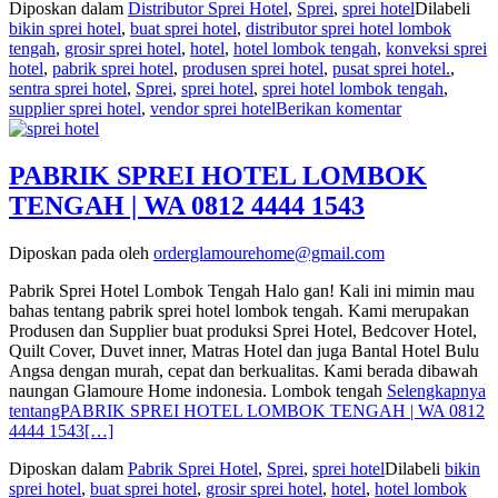
Diposkan dalam
Distributor Sprei Hotel
,
Sprei
,
sprei hotel
Dilabeli
bikin sprei hotel
,
buat sprei hotel
,
distributor sprei hotel lombok
tengah
,
grosir sprei hotel
,
hotel
,
hotel lombok tengah
,
konveksi sprei
hotel
,
pabrik sprei hotel
,
produsen sprei hotel
,
pusat sprei hotel.
,
sentra sprei hotel
,
Sprei
,
sprei hotel
,
sprei hotel lombok tengah
,
supplier sprei hotel
,
vendor sprei hotel
Berikan komentar
PABRIK SPREI HOTEL LOMBOK
TENGAH | WA 0812 4444 1543
Diposkan pada
oleh
orderglamourehome@gmail.com
Pabrik Sprei Hotel Lombok Tengah Halo gan! Kali ini mimin mau
bahas tentang pabrik sprei hotel lombok tengah. Kami merupakan
Produsen dan Supplier buat produksi Sprei Hotel, Bedcover Hotel,
Quilt Cover, Duvet inner, Matras Hotel dan juga Bantal Hotel Bulu
Angsa dengan murah, cepat dan berkualitas. Kami berada dibawah
naungan Glamoure Home indonesia. Lombok tengah
Selengkapnya
tentangPABRIK SPREI HOTEL LOMBOK TENGAH | WA 0812
4444 1543
[…]
Diposkan dalam
Pabrik Sprei Hotel
,
Sprei
,
sprei hotel
Dilabeli
bikin
sprei hotel
,
buat sprei hotel
,
grosir sprei hotel
,
hotel
,
hotel lombok