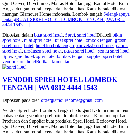
Quilt Cover, Duvet inner, Matras Hotel dan juga Bantal Hotel Bulu
Angsa dengan murah, cepat dan berkualitas. Kami berada dibawah
naungan Glamoure Home indonesia. Lombok tengah
Selengkapnya
tentangBUAT SPREI HOTEL LOMBOK TENGAH | WA 0812
4444 1543
[…]
Diposkan dalam
buat sprei hotel
,
Sprei
,
sprei hotel
Dilabeli
bikin
sprei hotel
,
buat sprei hotel
,
buat sprei hotel lombok tengah
,
grosir
sprei hotel
,
hotel
,
hotel lombok tengah
,
konveksi sprei hotel
,
pabrik
sprei hotel
,
produsen sprei hotel
,
pusat sprei hotel.
,
sentra sprei hotel
,
Sprei
,
sprei hotel
,
sprei hotel lombok tengah
,
supplier sprei hotel
,
vendor sprei hotel
Berikan komentar
VENDOR SPREI HOTEL LOMBOK
TENGAH | WA 0812 4444 1543
Diposkan pada
oleh
orderglamourehome@gmail.com
Vendor Sprei Hotel Lombok Tengah Halo gan! Kali ini mimin mau
bahas tentang vendor sprei hotel lombok tengah. Kami merupakan
Produsen dan Supplier buat produksi Sprei Hotel, Bedcover Hotel,
Quilt Cover, Duvet inner, Matras Hotel dan juga Bantal Hotel Bulu
Angsa dengan murah, cepat dan berkualitas. Kami berada dibawah