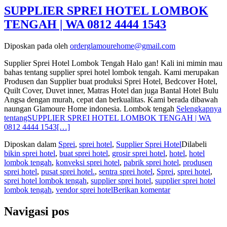
SUPPLIER SPREI HOTEL LOMBOK
TENGAH | WA 0812 4444 1543
Diposkan pada
oleh
orderglamourehome@gmail.com
Supplier Sprei Hotel Lombok Tengah Halo gan! Kali ini mimin mau
bahas tentang supplier sprei hotel lombok tengah. Kami merupakan
Produsen dan Supplier buat produksi Sprei Hotel, Bedcover Hotel,
Quilt Cover, Duvet inner, Matras Hotel dan juga Bantal Hotel Bulu
Angsa dengan murah, cepat dan berkualitas. Kami berada dibawah
naungan Glamoure Home indonesia. Lombok tengah
Selengkapnya
tentangSUPPLIER SPREI HOTEL LOMBOK TENGAH | WA
0812 4444 1543
[…]
Diposkan dalam
Sprei
,
sprei hotel
,
Supplier Sprei Hotel
Dilabeli
bikin sprei hotel
,
buat sprei hotel
,
grosir sprei hotel
,
hotel
,
hotel
lombok tengah
,
konveksi sprei hotel
,
pabrik sprei hotel
,
produsen
sprei hotel
,
pusat sprei hotel.
,
sentra sprei hotel
,
Sprei
,
sprei hotel
,
sprei hotel lombok tengah
,
supplier sprei hotel
,
supplier sprei hotel
lombok tengah
,
vendor sprei hotel
Berikan komentar
Navigasi pos