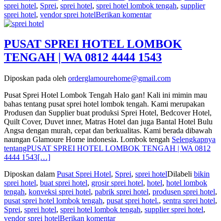
sprei hotel
,
Sprei
,
sprei hotel
,
sprei hotel lombok tengah
,
supplier
sprei hotel
,
vendor sprei hotel
Berikan komentar
PUSAT SPREI HOTEL LOMBOK
TENGAH | WA 0812 4444 1543
Diposkan pada
oleh
orderglamourehome@gmail.com
Pusat Sprei Hotel Lombok Tengah Halo gan! Kali ini mimin mau
bahas tentang pusat sprei hotel lombok tengah. Kami merupakan
Produsen dan Supplier buat produksi Sprei Hotel, Bedcover Hotel,
Quilt Cover, Duvet inner, Matras Hotel dan juga Bantal Hotel Bulu
Angsa dengan murah, cepat dan berkualitas. Kami berada dibawah
naungan Glamoure Home indonesia. Lombok tengah
Selengkapnya
tentangPUSAT SPREI HOTEL LOMBOK TENGAH | WA 0812
4444 1543
[…]
Diposkan dalam
Pusat Sprei Hotel
,
Sprei
,
sprei hotel
Dilabeli
bikin
sprei hotel
,
buat sprei hotel
,
grosir sprei hotel
,
hotel
,
hotel lombok
tengah
,
konveksi sprei hotel
,
pabrik sprei hotel
,
produsen sprei hotel
,
pusat sprei hotel lombok tengah
,
pusat sprei hotel.
,
sentra sprei hotel
,
Sprei
,
sprei hotel
,
sprei hotel lombok tengah
,
supplier sprei hotel
,
vendor sprei hotel
Berikan komentar