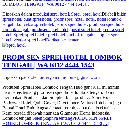
LOMBOK TENGAH | WA 0812 4444 1543
[…]
Diposkan dalam
produksi sprei hotel
,
Sprei
,
sprei hotel
Dilabeli
bikin
sprei hotel
,
buat sprei hotel
,
grosir sprei hotel
,
hotel
,
hotel lombok
tengah
,
konveksi sprei hotel
,
pabrik sprei hotel
,
produksi sprei hotel
lombok tengah
,
produsen sprei hotel
,
pusat sprei hotel.
,
sentra sprei
hotel
,
Sprei
,
sprei hotel
,
sprei hotel lombok tengah
,
supplier sprei
hotel
,
vendor sprei hotel
Berikan komentar
PRODUSEN SPREI HOTEL LOMBOK
TENGAH | WA 0812 4444 1543
Diposkan pada
oleh
orderglamourehome@gmail.com
Produsen Sprei Hotel Lombok Tengah Halo gan! Kali ini mimin
mau bahas tentang produsen sprei hotel lombok tengah. Kami
merupakan Produsen dan Supplier buat produksi Sprei Hotel,
Bedcover Hotel, Quilt Cover, Duvet inner, Matras Hotel dan juga
Bantal Hotel Bulu Angsa dengan murah, cepat dan berkualitas.
Kami berada dibawah naungan Glamoure Home indonesia.
Lombok tengah
Selengkapnya tentangPRODUSEN SPREI
HOTEL LOMBOK TENGAH | WA 0812 4444 1543
[…]