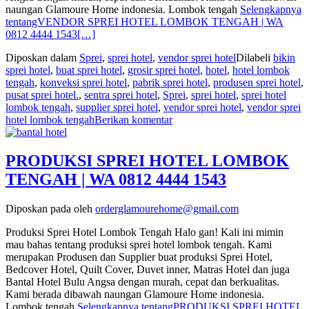
naungan Glamoure Home indonesia. Lombok tengah
Selengkapnya
tentangVENDOR SPREI HOTEL LOMBOK TENGAH | WA
0812 4444 1543
[…]
Diposkan dalam
Sprei
,
sprei hotel
,
vendor sprei hotel
Dilabeli
bikin
sprei hotel
,
buat sprei hotel
,
grosir sprei hotel
,
hotel
,
hotel lombok
tengah
,
konveksi sprei hotel
,
pabrik sprei hotel
,
produsen sprei hotel
,
pusat sprei hotel.
,
sentra sprei hotel
,
Sprei
,
sprei hotel
,
sprei hotel
lombok tengah
,
supplier sprei hotel
,
vendor sprei hotel
,
vendor sprei
hotel lombok tengah
Berikan komentar
PRODUKSI SPREI HOTEL LOMBOK
TENGAH | WA 0812 4444 1543
Diposkan pada
oleh
orderglamourehome@gmail.com
Produksi Sprei Hotel Lombok Tengah Halo gan! Kali ini mimin
mau bahas tentang produksi sprei hotel lombok tengah. Kami
merupakan Produsen dan Supplier buat produksi Sprei Hotel,
Bedcover Hotel, Quilt Cover, Duvet inner, Matras Hotel dan juga
Bantal Hotel Bulu Angsa dengan murah, cepat dan berkualitas.
Kami berada dibawah naungan Glamoure Home indonesia.
Lombok tengah
Selengkapnya tentangPRODUKSI SPREI HOTEL