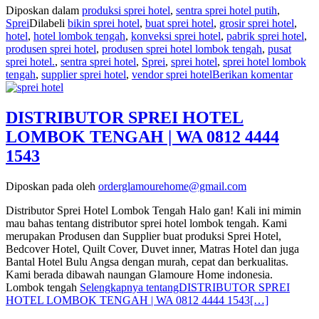
Diposkan dalam
produksi sprei hotel
,
sentra sprei hotel putih
,
Sprei
Dilabeli
bikin sprei hotel
,
buat sprei hotel
,
grosir sprei hotel
,
hotel
,
hotel lombok tengah
,
konveksi sprei hotel
,
pabrik sprei hotel
,
produsen sprei hotel
,
produsen sprei hotel lombok tengah
,
pusat
sprei hotel.
,
sentra sprei hotel
,
Sprei
,
sprei hotel
,
sprei hotel lombok
tengah
,
supplier sprei hotel
,
vendor sprei hotel
Berikan komentar
DISTRIBUTOR SPREI HOTEL
LOMBOK TENGAH | WA 0812 4444
1543
Diposkan pada
oleh
orderglamourehome@gmail.com
Distributor Sprei Hotel Lombok Tengah Halo gan! Kali ini mimin
mau bahas tentang distributor sprei hotel lombok tengah. Kami
merupakan Produsen dan Supplier buat produksi Sprei Hotel,
Bedcover Hotel, Quilt Cover, Duvet inner, Matras Hotel dan juga
Bantal Hotel Bulu Angsa dengan murah, cepat dan berkualitas.
Kami berada dibawah naungan Glamoure Home indonesia.
Lombok tengah
Selengkapnya tentangDISTRIBUTOR SPREI
HOTEL LOMBOK TENGAH | WA 0812 4444 1543
[…]