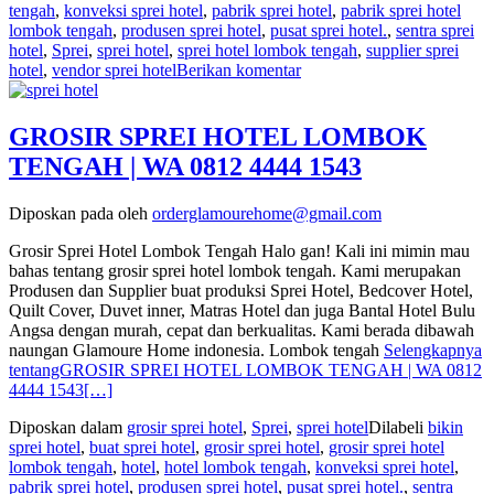
tengah
,
konveksi sprei hotel
,
pabrik sprei hotel
,
pabrik sprei hotel
lombok tengah
,
produsen sprei hotel
,
pusat sprei hotel.
,
sentra sprei
hotel
,
Sprei
,
sprei hotel
,
sprei hotel lombok tengah
,
supplier sprei
hotel
,
vendor sprei hotel
Berikan komentar
GROSIR SPREI HOTEL LOMBOK
TENGAH | WA 0812 4444 1543
Diposkan pada
oleh
orderglamourehome@gmail.com
Grosir Sprei Hotel Lombok Tengah Halo gan! Kali ini mimin mau
bahas tentang grosir sprei hotel lombok tengah. Kami merupakan
Produsen dan Supplier buat produksi Sprei Hotel, Bedcover Hotel,
Quilt Cover, Duvet inner, Matras Hotel dan juga Bantal Hotel Bulu
Angsa dengan murah, cepat dan berkualitas. Kami berada dibawah
naungan Glamoure Home indonesia. Lombok tengah
Selengkapnya
tentangGROSIR SPREI HOTEL LOMBOK TENGAH | WA 0812
4444 1543
[…]
Diposkan dalam
grosir sprei hotel
,
Sprei
,
sprei hotel
Dilabeli
bikin
sprei hotel
,
buat sprei hotel
,
grosir sprei hotel
,
grosir sprei hotel
lombok tengah
,
hotel
,
hotel lombok tengah
,
konveksi sprei hotel
,
pabrik sprei hotel
,
produsen sprei hotel
,
pusat sprei hotel.
,
sentra