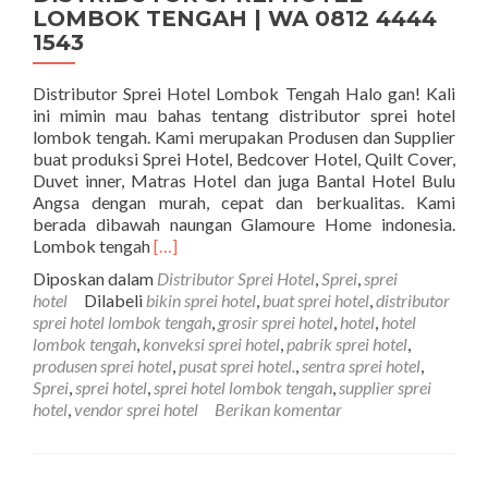
LOMBOK TENGAH | WA 0812 4444
1543
Distributor Sprei Hotel Lombok Tengah Halo gan! Kali
ini mimin mau bahas tentang distributor sprei hotel
lombok tengah. Kami merupakan Produsen dan Supplier
buat produksi Sprei Hotel, Bedcover Hotel, Quilt Cover,
Duvet inner, Matras Hotel dan juga Bantal Hotel Bulu
Angsa dengan murah, cepat dan berkualitas. Kami
berada dibawah naungan Glamoure Home indonesia.
Selengkapnya tentangDISTRIBUTOR SPR
Lombok tengah
[…]
Diposkan dalam
Distributor Sprei Hotel
,
Sprei
,
sprei
hotel
Dilabeli
bikin sprei hotel
,
buat sprei hotel
,
distributor
sprei hotel lombok tengah
,
grosir sprei hotel
,
hotel
,
hotel
lombok tengah
,
konveksi sprei hotel
,
pabrik sprei hotel
,
produsen sprei hotel
,
pusat sprei hotel.
,
sentra sprei hotel
,
Sprei
,
sprei hotel
,
sprei hotel lombok tengah
,
supplier sprei
hotel
,
vendor sprei hotel
Berikan komentar