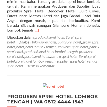
mimin mau bahas tentang produksi sprei hotel lombok
tengah. Kami merupakan Produsen dan Supplier buat
produksi Sprei Hotel, Bedcover Hotel, Quilt Cover,
Duvet inner, Matras Hotel dan juga Bantal Hotel Bulu
Angsa dengan murah, cepat dan berkualitas. Kami
berada dibawah naungan Glamoure Home indonesia.
Selengkapnya tentangPRODUKSI SPREI H
Lombok tengah
[…]
Diposkan dalam
produksi sprei hotel
,
Sprei
,
sprei
hotel
Dilabeli
bikin sprei hotel
,
buat sprei hotel
,
grosir sprei
hotel
,
hotel
,
hotel lombok tengah
,
konveksi sprei hotel
,
pabrik
sprei hotel
,
produksi sprei hotel lombok tengah
,
produsen
sprei hotel
,
pusat sprei hotel.
,
sentra sprei hotel
,
Sprei
,
sprei
hotel
,
sprei hotel lombok tengah
,
supplier sprei hotel
,
vendor
sprei hotel
Berikan komentar
PRODUSEN SPREI HOTEL LOMBOK
TENGAH | WA 0812 4444 1543