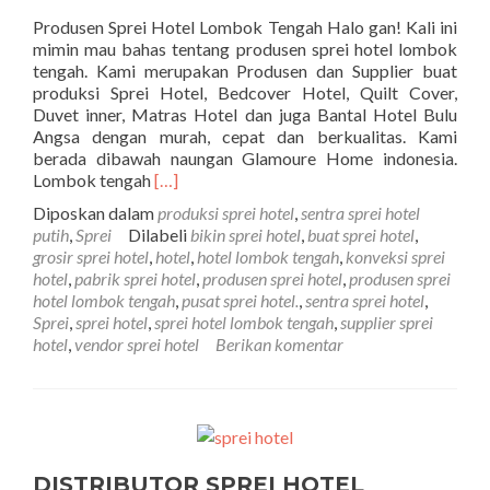
Produsen Sprei Hotel Lombok Tengah Halo gan! Kali ini
mimin mau bahas tentang produsen sprei hotel lombok
tengah. Kami merupakan Produsen dan Supplier buat
produksi Sprei Hotel, Bedcover Hotel, Quilt Cover,
Duvet inner, Matras Hotel dan juga Bantal Hotel Bulu
Angsa dengan murah, cepat dan berkualitas. Kami
berada dibawah naungan Glamoure Home indonesia.
Selengkapnya tentangPRODUSEN SPREI 
Lombok tengah
[…]
Diposkan dalam
produksi sprei hotel
,
sentra sprei hotel
putih
,
Sprei
Dilabeli
bikin sprei hotel
,
buat sprei hotel
,
grosir sprei hotel
,
hotel
,
hotel lombok tengah
,
konveksi sprei
hotel
,
pabrik sprei hotel
,
produsen sprei hotel
,
produsen sprei
hotel lombok tengah
,
pusat sprei hotel.
,
sentra sprei hotel
,
Sprei
,
sprei hotel
,
sprei hotel lombok tengah
,
supplier sprei
hotel
,
vendor sprei hotel
Berikan komentar
DISTRIBUTOR SPREI HOTEL