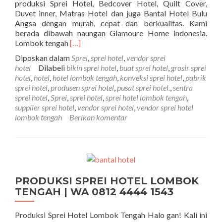
produksi Sprei Hotel, Bedcover Hotel, Quilt Cover,
Duvet inner, Matras Hotel dan juga Bantal Hotel Bulu
Angsa dengan murah, cepat dan berkualitas. Kami
berada dibawah naungan Glamoure Home indonesia.
Selengkapnya tentangVENDOR SPREI HO
Lombok tengah
[…]
Diposkan dalam
Sprei
,
sprei hotel
,
vendor sprei
hotel
Dilabeli
bikin sprei hotel
,
buat sprei hotel
,
grosir sprei
hotel
,
hotel
,
hotel lombok tengah
,
konveksi sprei hotel
,
pabrik
sprei hotel
,
produsen sprei hotel
,
pusat sprei hotel.
,
sentra
sprei hotel
,
Sprei
,
sprei hotel
,
sprei hotel lombok tengah
,
supplier sprei hotel
,
vendor sprei hotel
,
vendor sprei hotel
lombok tengah
Berikan komentar
PRODUKSI SPREI HOTEL LOMBOK
TENGAH | WA 0812 4444 1543
Produksi Sprei Hotel Lombok Tengah Halo gan! Kali ini