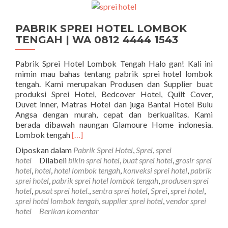
PABRIK SPREI HOTEL LOMBOK
TENGAH | WA 0812 4444 1543
Pabrik Sprei Hotel Lombok Tengah Halo gan! Kali ini
mimin mau bahas tentang pabrik sprei hotel lombok
tengah. Kami merupakan Produsen dan Supplier buat
produksi Sprei Hotel, Bedcover Hotel, Quilt Cover,
Duvet inner, Matras Hotel dan juga Bantal Hotel Bulu
Angsa dengan murah, cepat dan berkualitas. Kami
berada dibawah naungan Glamoure Home indonesia.
Selengkapnya tentangPABRIK SPREI HOT
Lombok tengah
[…]
Diposkan dalam
Pabrik Sprei Hotel
,
Sprei
,
sprei
hotel
Dilabeli
bikin sprei hotel
,
buat sprei hotel
,
grosir sprei
hotel
,
hotel
,
hotel lombok tengah
,
konveksi sprei hotel
,
pabrik
sprei hotel
,
pabrik sprei hotel lombok tengah
,
produsen sprei
hotel
,
pusat sprei hotel.
,
sentra sprei hotel
,
Sprei
,
sprei hotel
,
sprei hotel lombok tengah
,
supplier sprei hotel
,
vendor sprei
hotel
Berikan komentar