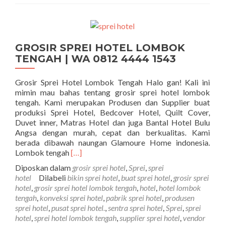
GROSIR SPREI HOTEL LOMBOK
TENGAH | WA 0812 4444 1543
Grosir Sprei Hotel Lombok Tengah Halo gan! Kali ini
mimin mau bahas tentang grosir sprei hotel lombok
tengah. Kami merupakan Produsen dan Supplier buat
produksi Sprei Hotel, Bedcover Hotel, Quilt Cover,
Duvet inner, Matras Hotel dan juga Bantal Hotel Bulu
Angsa dengan murah, cepat dan berkualitas. Kami
berada dibawah naungan Glamoure Home indonesia.
Selengkapnya tentangGROSIR SPREI HOT
Lombok tengah
[…]
Diposkan dalam
grosir sprei hotel
,
Sprei
,
sprei
hotel
Dilabeli
bikin sprei hotel
,
buat sprei hotel
,
grosir sprei
hotel
,
grosir sprei hotel lombok tengah
,
hotel
,
hotel lombok
tengah
,
konveksi sprei hotel
,
pabrik sprei hotel
,
produsen
sprei hotel
,
pusat sprei hotel.
,
sentra sprei hotel
,
Sprei
,
sprei
hotel
,
sprei hotel lombok tengah
,
supplier sprei hotel
,
vendor