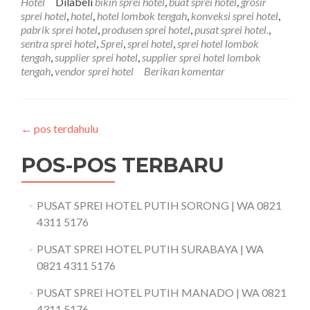
Hotel
Dilabeli
bikin sprei hotel
,
buat sprei hotel
,
grosir
sprei hotel
,
hotel
,
hotel lombok tengah
,
konveksi sprei hotel
,
pabrik sprei hotel
,
produsen sprei hotel
,
pusat sprei hotel.
,
sentra sprei hotel
,
Sprei
,
sprei hotel
,
sprei hotel lombok
tengah
,
supplier sprei hotel
,
supplier sprei hotel lombok
tengah
,
vendor sprei hotel
Berikan komentar
←
pos terdahulu
POS-POS TERBARU
PUSAT SPREI HOTEL PUTIH SORONG | WA 0821
4311 5176
PUSAT SPREI HOTEL PUTIH SURABAYA | WA
0821 4311 5176
PUSAT SPREI HOTEL PUTIH MANADO | WA 0821
4311 5176