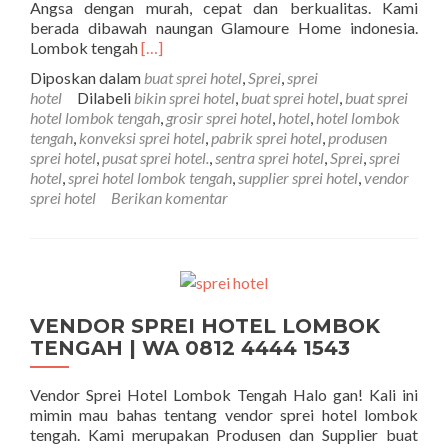
Angsa dengan murah, cepat dan berkualitas. Kami
berada dibawah naungan Glamoure Home indonesia.
Selengkapnya tentangBUAT SPREI HOTEL
Lombok tengah
[…]
Diposkan dalam
buat sprei hotel
,
Sprei
,
sprei
hotel
Dilabeli
bikin sprei hotel
,
buat sprei hotel
,
buat sprei
hotel lombok tengah
,
grosir sprei hotel
,
hotel
,
hotel lombok
tengah
,
konveksi sprei hotel
,
pabrik sprei hotel
,
produsen
sprei hotel
,
pusat sprei hotel.
,
sentra sprei hotel
,
Sprei
,
sprei
hotel
,
sprei hotel lombok tengah
,
supplier sprei hotel
,
vendor
sprei hotel
Berikan komentar
VENDOR SPREI HOTEL LOMBOK
TENGAH | WA 0812 4444 1543
Vendor Sprei Hotel Lombok Tengah Halo gan! Kali ini
mimin mau bahas tentang vendor sprei hotel lombok
tengah. Kami merupakan Produsen dan Supplier buat