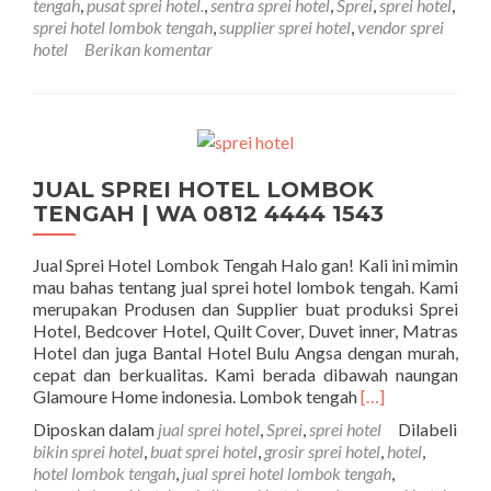
tengah
,
pusat sprei hotel.
,
sentra sprei hotel
,
Sprei
,
sprei hotel
,
sprei hotel lombok tengah
,
supplier sprei hotel
,
vendor sprei
hotel
Berikan komentar
JUAL SPREI HOTEL LOMBOK
TENGAH | WA 0812 4444 1543
Jual Sprei Hotel Lombok Tengah Halo gan! Kali ini mimin
mau bahas tentang jual sprei hotel lombok tengah. Kami
merupakan Produsen dan Supplier buat produksi Sprei
Hotel, Bedcover Hotel, Quilt Cover, Duvet inner, Matras
Hotel dan juga Bantal Hotel Bulu Angsa dengan murah,
cepat dan berkualitas. Kami berada dibawah naungan
Selengkapnya t
Glamoure Home indonesia. Lombok tengah
[…]
Diposkan dalam
jual sprei hotel
,
Sprei
,
sprei hotel
Dilabeli
bikin sprei hotel
,
buat sprei hotel
,
grosir sprei hotel
,
hotel
,
hotel lombok tengah
,
jual sprei hotel lombok tengah
,