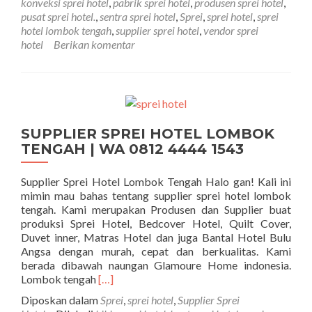
konveksi sprei hotel
,
pabrik sprei hotel
,
produsen sprei hotel
,
pusat sprei hotel.
,
sentra sprei hotel
,
Sprei
,
sprei hotel
,
sprei
hotel lombok tengah
,
supplier sprei hotel
,
vendor sprei
hotel
Berikan komentar
SUPPLIER SPREI HOTEL LOMBOK
TENGAH | WA 0812 4444 1543
Supplier Sprei Hotel Lombok Tengah Halo gan! Kali ini
mimin mau bahas tentang supplier sprei hotel lombok
tengah. Kami merupakan Produsen dan Supplier buat
produksi Sprei Hotel, Bedcover Hotel, Quilt Cover,
Duvet inner, Matras Hotel dan juga Bantal Hotel Bulu
Angsa dengan murah, cepat dan berkualitas. Kami
berada dibawah naungan Glamoure Home indonesia.
Selengkapnya tentangSUPPLIER SPREI H
Lombok tengah
[…]
Diposkan dalam
Sprei
,
sprei hotel
,
Supplier Sprei