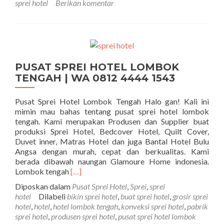
sprei hotel
Berikan komentar
PUSAT SPREI HOTEL LOMBOK
TENGAH | WA 0812 4444 1543
Pusat Sprei Hotel Lombok Tengah Halo gan! Kali ini
mimin mau bahas tentang pusat sprei hotel lombok
tengah. Kami merupakan Produsen dan Supplier buat
produksi Sprei Hotel, Bedcover Hotel, Quilt Cover,
Duvet inner, Matras Hotel dan juga Bantal Hotel Bulu
Angsa dengan murah, cepat dan berkualitas. Kami
berada dibawah naungan Glamoure Home indonesia.
Selengkapnya tentangPUSAT SPREI HOTE
Lombok tengah
[…]
Diposkan dalam
Pusat Sprei Hotel
,
Sprei
,
sprei
hotel
Dilabeli
bikin sprei hotel
,
buat sprei hotel
,
grosir sprei
hotel
,
hotel
,
hotel lombok tengah
,
konveksi sprei hotel
,
pabrik
sprei hotel
,
produsen sprei hotel
,
pusat sprei hotel lombok