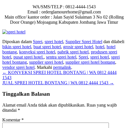
WA/SMS/TELP : 0812-4444-1543
Email : orderglamourehome@gmail.com
Main office/ kantor order : Jalan Sayid Sulaiman 3 No 02 (Rolling
Door Orange) Mojoagung Kabupaten Jombang Jawa Timur
Diposkan dalam
Sprei
,
sprei hotel
,
Supplier Sprei Hotel
dan dilabeli
bikin sprei hotel
,
buat sprei hotel
,
grosir sprei hotel
,
hotel
,
hotel
bontang
,
konveksi sprei hotel
,
pabrik sprei hotel
,
produsen sprei
hotel
,
pusat sprei hotel.
,
sentra sprei hotel
,
Sprei
,
sprei hotel
,
sprei
hotel bontang
,
supplier sprei hotel
,
supplier sprei hotel bontang
,
vendor sprei hotel
. Markahi
permalink
.
Navigasi
←
KONVEKSI SPREI HOTEL BONTANG | WA 0812 4444
1543
pos
JUAL SPREI HOTEL BONTANG | WA 0812 4444 1543
→
Tinggalkan Balasan
Alamat email Anda tidak akan dipublikasikan.
Ruas yang wajib
ditandai
*
Komentar
*