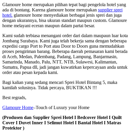
Glamoure home merupakan pilihan tepat bagi pengelola hotel yang
ada di bontang. Karena glamoure home merupakan
supplier sprei
hotel.
glamoure home menyediakan berbagai jenis sprei dan juga
dengan ukurannya, bisa ukuran standart maupun custom. Glamoure
home melayani eceran maupun dalam partai besar.
Kami sudah terbiasa menangani order dari dalam maupaun luar kota
Jombang Surabaya. Kami juga telah bekerja sama dengan beberapa
expedisi cargo Port to Port atau Door to Doors guna memudahkan
proses pengiriman barang. Beberapa daerah pemasaran kami berada
di Aceh, Medan, Palembang, Padang, Lampung, Banjarmasin,
Samarinda, Manado, Palu, NTT, NTB, Sulawesi, Kalimantan,
Sumatra, Papua dll, jadi jangan kuwatirkan kepercayaan anda untuk
order atau pesan kepada kami.
Bagi kalian yang sedang mencari Sprei Hotel Bintang 5, maka
kamilah solusinya. Tidak percaya, BUKTIKAN !!!
Best regrads,
Glamoure Home
–Touch of Luxury your Home
(Produsen dan Supplier Sprei Hotel I Bedcover Hotel I Quilt
Cover I Duvet Inner I Selimut Hotel I Bantal Hotel I Matras
Protektor )