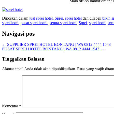
Main office/ kantor order
Diposkan dalam
jual sprei hotel
,
Sprei
,
sprei hotel
dan dilabeli
bikin s
sprei hotel
,
pusat sprei hotel.
,
sentra sprei hotel
,
Sprei
,
sprei hotel
,
spr
Navigasi pos
←
SUPPLIER SPREI HOTEL BONTANG | WA 0812 4444 1543
PUSAT SPREI HOTEL BONTANG | WA 0812 4444 1543
→
Tinggalkan Balasan
Alamat email Anda tidak akan dipublikasikan.
Ruas yang wajib ditan
Komentar
*