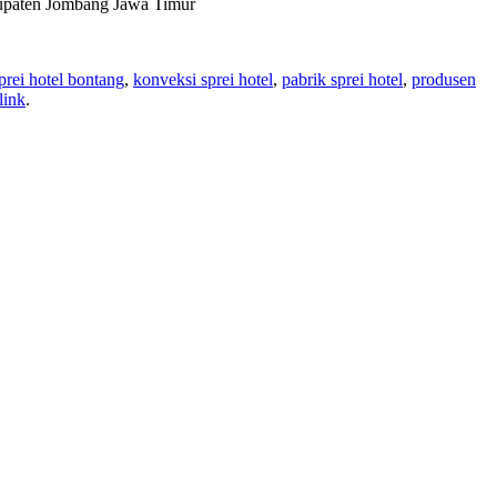
bupaten Jombang Jawa Timur
sprei hotel bontang
,
konveksi sprei hotel
,
pabrik sprei hotel
,
produsen
link
.