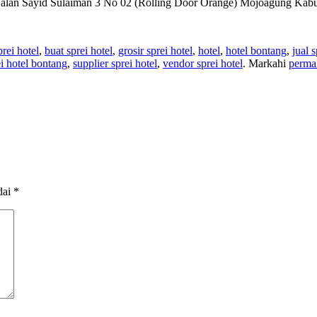
 : Jalan Sayid Sulaiman 3 No 02 (Rolling Door Orange) Mojoagung Ka
prei hotel
,
buat sprei hotel
,
grosir sprei hotel
,
hotel
,
hotel bontang
,
jual 
ei hotel bontang
,
supplier sprei hotel
,
vendor sprei hotel
. Markahi
perma
dai
*