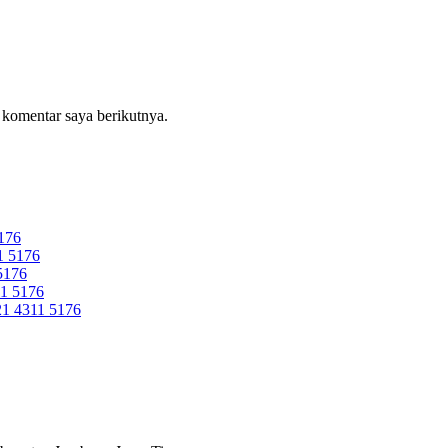
 komentar saya berikutnya.
176
 5176
5176
1 5176
 4311 5176