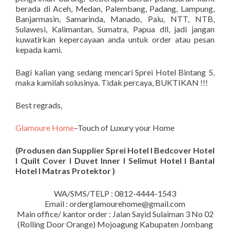
berada di Aceh, Medan, Palembang, Padang, Lampung,
Banjarmasin, Samarinda, Manado, Palu, NTT, NTB,
Sulawesi, Kalimantan, Sumatra, Papua dll, jadi jangan
kuwatirkan kepercayaan anda untuk order atau pesan
kepada kami.
Bagi kalian yang sedang mencari Sprei Hotel Bintang 5,
maka kamilah solusinya. Tidak percaya, BUKTIKAN !!!
Best regrads,
Glamoure Home
–Touch of Luxury your Home
(Produsen dan Supplier Sprei Hotel I Bedcover Hotel
I Quilt Cover I Duvet Inner I Selimut Hotel I Bantal
Hotel I Matras Protektor )
WA/SMS/TELP : 0812-4444-1543
Email : orderglamourehome@gmail.com
Main office/ kantor order : Jalan Sayid Sulaiman 3 No 02
(Rolling Door Orange) Mojoagung Kabupaten Jombang