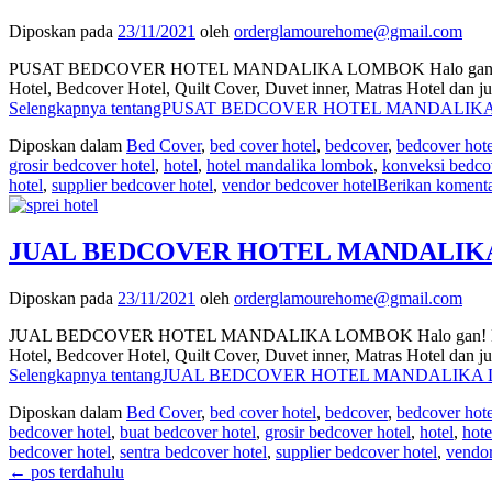
Diposkan pada
23/11/2021
oleh
orderglamourehome@gmail.com
PUSAT BEDCOVER HOTEL MANDALIKA LOMBOK Halo gan! Kali ini mi
Hotel, Bedcover Hotel, Quilt Cover, Duvet inner, Matras Hotel dan
Selengkapnya tentangPUSAT BEDCOVER HOTEL MANDALIKA 
Diposkan dalam
Bed Cover
,
bed cover hotel
,
bedcover
,
bedcover hote
grosir bedcover hotel
,
hotel
,
hotel mandalika lombok
,
konveksi bedco
hotel
,
supplier bedcover hotel
,
vendor bedcover hotel
Berikan koment
JUAL BEDCOVER HOTEL MANDALIKA L
Diposkan pada
23/11/2021
oleh
orderglamourehome@gmail.com
JUAL BEDCOVER HOTEL MANDALIKA LOMBOK Halo gan! Kali ini mim
Hotel, Bedcover Hotel, Quilt Cover, Duvet inner, Matras Hotel dan
Selengkapnya tentangJUAL BEDCOVER HOTEL MANDALIKA L
Diposkan dalam
Bed Cover
,
bed cover hotel
,
bedcover
,
bedcover hote
bedcover hotel
,
buat bedcover hotel
,
grosir bedcover hotel
,
hotel
,
hot
bedcover hotel
,
sentra bedcover hotel
,
supplier bedcover hotel
,
vendor
Navigasi
←
pos terdahulu