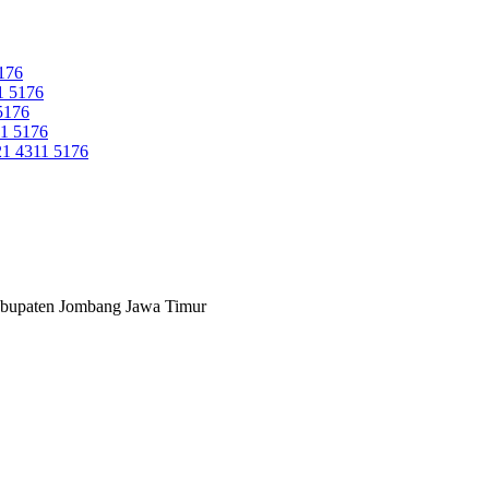
176
 5176
5176
1 5176
 4311 5176
abupaten Jombang Jawa Timur