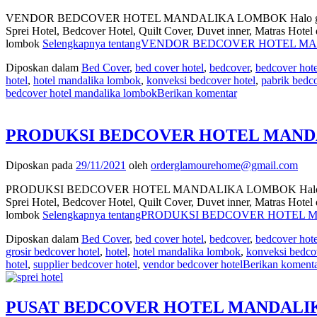
VENDOR BEDCOVER HOTEL MANDALIKA LOMBOK Halo gan! Kali ini 
Sprei Hotel, Bedcover Hotel, Quilt Cover, Duvet inner, Matras Hot
lombok
Selengkapnya tentangVENDOR BEDCOVER HOTEL MA
Diposkan dalam
Bed Cover
,
bed cover hotel
,
bedcover
,
bedcover hote
hotel
,
hotel mandalika lombok
,
konveksi bedcover hotel
,
pabrik bedco
bedcover hotel mandalika lombok
Berikan komentar
PRODUKSI BEDCOVER HOTEL MANDALI
Diposkan pada
29/11/2021
oleh
orderglamourehome@gmail.com
PRODUKSI BEDCOVER HOTEL MANDALIKA LOMBOK Halo gan! Kali in
Sprei Hotel, Bedcover Hotel, Quilt Cover, Duvet inner, Matras Hot
lombok
Selengkapnya tentangPRODUKSI BEDCOVER HOTEL 
Diposkan dalam
Bed Cover
,
bed cover hotel
,
bedcover
,
bedcover hote
grosir bedcover hotel
,
hotel
,
hotel mandalika lombok
,
konveksi bedco
hotel
,
supplier bedcover hotel
,
vendor bedcover hotel
Berikan koment
PUSAT BEDCOVER HOTEL MANDALIKA 