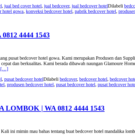
l
,
jual bed cover hotel
,
jual bedcover
,
jual bedcover hotel
Dilabeli
bedco
r hotel gowa
,
konveksi bedcover hotel
,
pabrik bedcover hotel
,
produsen
812 4444 1543
ang pusat bedcover hotel gowa. Kami merupakan Produsen dan Supplier
h, cepat dan berkualitas. Kami berada dibawah naungan Glamoure Hom
3
[…]
l
,
pusat bedcover hotel
Dilabeli
bedcover
,
bedcover hotel
,
bedcover hot
tel
,
produsen bedcover hotel
,
pusat bedcover hotel
,
pusat bedcover hot
OMBOK | WA 0812 4444 1543
in mau bahas tentang buat bedcover hotel mandalika lombok. K