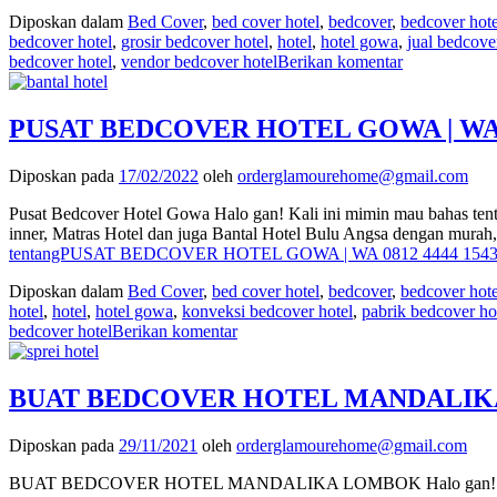
Diposkan dalam
Bed Cover
,
bed cover hotel
,
bedcover
,
bedcover hote
bedcover hotel
,
grosir bedcover hotel
,
hotel
,
hotel gowa
,
jual bedcove
bedcover hotel
,
vendor bedcover hotel
Berikan komentar
PUSAT BEDCOVER HOTEL GOWA | WA 0
Diposkan pada
17/02/2022
oleh
orderglamourehome@gmail.com
Pusat Bedcover Hotel Gowa Halo gan! Kali ini mimin mau bahas tent
inner, Matras Hotel dan juga Bantal Hotel Bulu Angsa dengan mura
tentangPUSAT BEDCOVER HOTEL GOWA | WA 0812 4444 154
Diposkan dalam
Bed Cover
,
bed cover hotel
,
bedcover
,
bedcover hote
hotel
,
hotel
,
hotel gowa
,
konveksi bedcover hotel
,
pabrik bedcover ho
bedcover hotel
Berikan komentar
BUAT BEDCOVER HOTEL MANDALIKA L
Diposkan pada
29/11/2021
oleh
orderglamourehome@gmail.com
BUAT BEDCOVER HOTEL MANDALIKA LOMBOK Halo gan! Kali ini mim