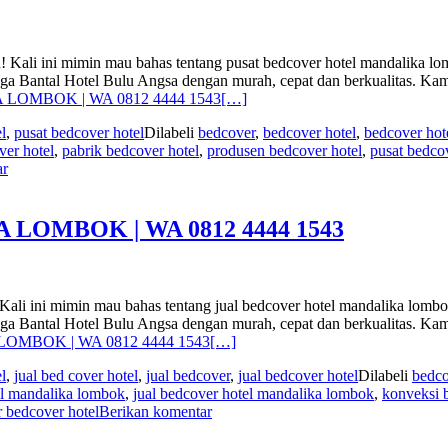
min mau bahas tentang pusat bedcover hotel mandalika lombok.
 juga Bantal Hotel Bulu Angsa dengan murah, cepat dan berkualitas.
LOMBOK | WA 0812 4444 1543
[…]
l
,
pusat bedcover hotel
Dilabeli
bedcover
,
bedcover hotel
,
bedcover hot
ver hotel
,
pabrik bedcover hotel
,
produsen bedcover hotel
,
pusat bedcov
ar
OMBOK | WA 0812 4444 1543
in mau bahas tentang jual bedcover hotel mandalika lombok. Ka
 juga Bantal Hotel Bulu Angsa dengan murah, cepat dan berkualitas.
OMBOK | WA 0812 4444 1543
[…]
l
,
jual bed cover hotel
,
jual bedcover
,
jual bedcover hotel
Dilabeli
bedco
el mandalika lombok
,
jual bedcover hotel mandalika lombok
,
konveksi 
 bedcover hotel
Berikan komentar