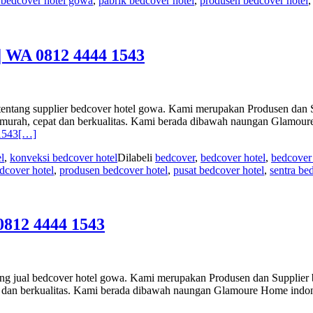
 bedcover hotel gowa
,
pabrik bedcover hotel
,
produsen bedcover hotel
A 0812 4444 1543
entang supplier bedcover hotel gowa. Kami merupakan Produsen dan Su
n murah, cepat dan berkualitas. Kami berada dibawah naungan Glamou
1543
[…]
l
,
konveksi bedcover hotel
Dilabeli
bedcover
,
bedcover hotel
,
bedcover
dcover hotel
,
produsen bedcover hotel
,
pusat bedcover hotel
,
sentra be
12 4444 1543
g jual bedcover hotel gowa. Kami merupakan Produsen dan Supplier bu
t dan berkualitas. Kami berada dibawah naungan Glamoure Home indo