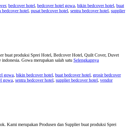
ver
,
bedcover hotel
,
bedcover hotel gowa
,
bikin bedcover hotel
,
buat
 bedcover hotel
,
pusat bedcover hotel
,
sentra bedcover hotel
,
supplier
 buat produksi Sprei Hotel, Bedcover Hotel, Quilt Cover, Duvet
e indonesia. Gowa merupakan salah satu
Selengkapnya
el gowa
,
bikin bedcover hotel
,
buat bedcover hotel
,
grosir bedcover
el gowa
,
sentra bedcover hotel
,
supplier bedcover hotel
,
vendor
ami merupakan Produsen dan Supplier buat produksi Sprei