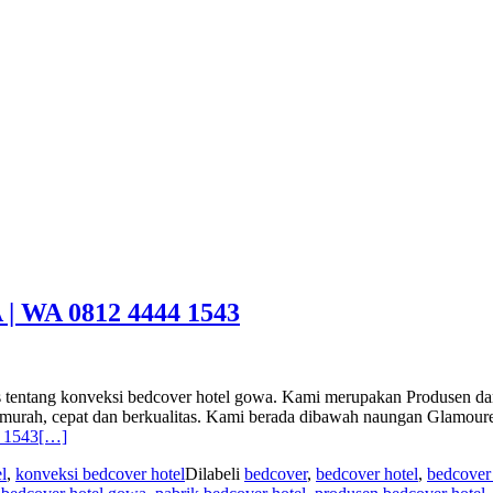
A 0812 4444 1543
entang konveksi bedcover hotel gowa. Kami merupakan Produsen dan S
n murah, cepat dan berkualitas. Kami berada dibawah naungan Glamou
 1543
[…]
l
,
konveksi bedcover hotel
Dilabeli
bedcover
,
bedcover hotel
,
bedcover