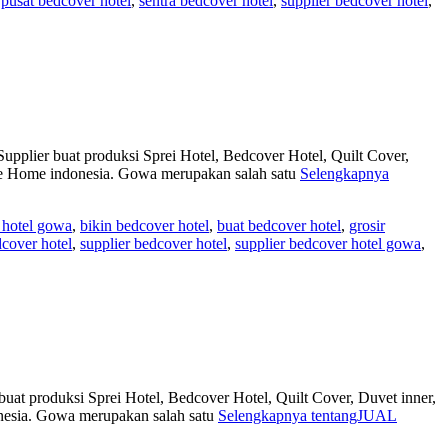
,
pusat bedcover hotel
,
sentra bedcover hotel
,
supplier bedcover hotel
,
pplier buat produksi Sprei Hotel, Bedcover Hotel, Quilt Cover,
re Home indonesia. Gowa merupakan salah satu
Selengkapnya
 hotel gowa
,
bikin bedcover hotel
,
buat bedcover hotel
,
grosir
dcover hotel
,
supplier bedcover hotel
,
supplier bedcover hotel gowa
,
at produksi Sprei Hotel, Bedcover Hotel, Quilt Cover, Duvet inner,
nesia. Gowa merupakan salah satu
Selengkapnya tentangJUAL