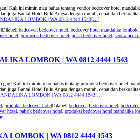
mimin mau bahas tentang vendor bedcover hotel mandalika lom
el dan juga Bantal Hotel Bulu Angsa dengan murah, cepat dan berkual
NDALIKA LOMBOK | WA 0812 4444 1543
[…]
l
Dilabeli
bedcover
,
bedcover hotel
,
bedcover hotel mandalika lombok
,
ver hotel
,
produsen bedcover hotel
,
pusat bedcover hotel
,
sentra bedco
KA LOMBOK | WA 0812 4444 1543
i mimin mau bahas tentang produksi bedcover hotel mandalika
el dan juga Bantal Hotel Bulu Angsa dengan murah, cepat dan berkual
MANDALIKA LOMBOK | WA 0812 4444 1543
[…]
l
,
produksi bedcover hotel
Dilabeli
bedcover
,
bedcover hotel
,
bedcover
ver hotel
,
pabrik bedcover hotel
,
produksi bedcover hotel mandalika l
ar
LOMBOK | WA 0812 4444 1543