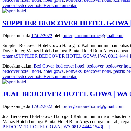
bedcover hotel
,
hotel
,
hotel gowa
,
konveksi bedcover hotel
,
konveksi
vendor bedcover hotel
Berikan komentar
SUPPLIER BEDCOVER HOTEL GOWA | W
Diposkan pada
17/02/2022
oleh
orderglamourehome@gmail.com
Supplier Bedcover Hotel Gowa Halo gan! Kali ini mimin mau bahas t
Duvet inner, Matras Hotel dan juga Bantal Hotel Bulu Angsa denga
tentangSUPPLIER BEDCOVER HOTEL GOWA | WA 0812 4444 
Diposkan dalam
Bed Cover
,
bed cover hotel
,
bedcover
,
bedcover hote
bedcover hotel
,
hotel
,
hotel gowa
,
konveksi bedcover hotel
,
pabrik be
vendor bedcover hotel
Berikan komentar
JUAL BEDCOVER HOTEL GOWA | WA 08
Diposkan pada
17/02/2022
oleh
orderglamourehome@gmail.com
Jual Bedcover Hotel Gowa Halo gan! Kali ini mimin mau bahas tentan
Matras Hotel dan juga Bantal Hotel Bulu Angsa dengan murah, cepa
BEDCOVER HOTEL GOWA | WA 0812 4444 1543
[…]