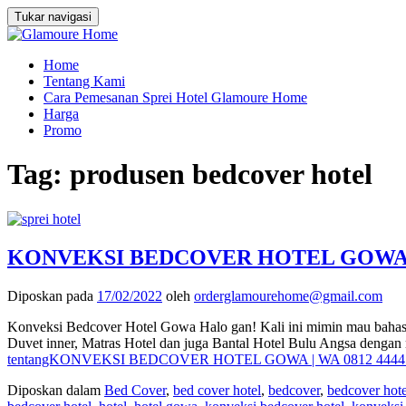
Tukar navigasi
Loncat
Home
ke
Tentang Kami
konten
Cara Pemesanan Sprei Hotel Glamoure Home
Harga
Promo
Tag:
produsen bedcover hotel
KONVEKSI BEDCOVER HOTEL GOWA | W
Diposkan pada
17/02/2022
oleh
orderglamourehome@gmail.com
Konveksi Bedcover Hotel Gowa Halo gan! Kali ini mimin mau bahas t
Duvet inner, Matras Hotel dan juga Bantal Hotel Bulu Angsa denga
tentangKONVEKSI BEDCOVER HOTEL GOWA | WA 0812 4444
Diposkan dalam
Bed Cover
,
bed cover hotel
,
bedcover
,
bedcover hote