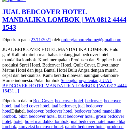
JUAL BEDCOVER HOTEL
MANDALIKA LOMBOK | WA 0812 4444
1543
Diposkan pada
23/11/2021
oleh
orderglamourehome@gmail.com
JUAL BEDCOVER HOTEL MANDALIKA LOMBOK Halo
gan! Kali ini mimin mau bahas tentang jual bedcover hotel
mandalika lombok. Kami merupakan Produsen dan Supplier buat
produksi Sprei Hotel, Bedcover Hotel, Quilt Cover, Duvet inner,
Matras Hotel dan juga Bantal Hotel Bulu Angsa dengan murah,
cepat dan berkualitas. Kami berada dibawah naungan Glamoure
Home indonesia. Pulau lombok
Selengkapnya tentangJUAL
BEDCOVER HOTEL MANDALIKA LOMBOK | WA 0812 4444
1543
[…]
Diposkan dalam
Bed Cover
,
bed cover hotel
,
bedcover
,
bedcover
hotel
,
jual bed cover hotel
,
jual bedcover
,
jual bedcover
hotel
Dilabeli
bedcover
,
bedcover hotel
,
bedcover hotel mandalika
lombok
,
bikin bedcover hotel
,
buat bedcover hotel
,
grosir bedcover
hotel
,
hotel
,
hotel mandalika lombok
,
jual bedcover hotel mandalika
lombok
,
konveksi bedcover hotel
,
pabrik bedcover hotel
,
produsen