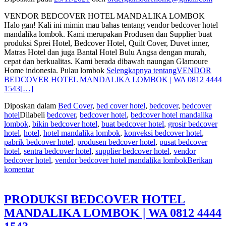
VENDOR BEDCOVER HOTEL MANDALIKA LOMBOK
Halo gan! Kali ini mimin mau bahas tentang vendor bedcover hotel
mandalika lombok. Kami merupakan Produsen dan Supplier buat
produksi Sprei Hotel, Bedcover Hotel, Quilt Cover, Duvet inner,
Matras Hotel dan juga Bantal Hotel Bulu Angsa dengan murah,
cepat dan berkualitas. Kami berada dibawah naungan Glamoure
Home indonesia. Pulau lombok
Selengkapnya tentangVENDOR
BEDCOVER HOTEL MANDALIKA LOMBOK | WA 0812 4444
1543
[…]
Diposkan dalam
Bed Cover
,
bed cover hotel
,
bedcover
,
bedcover
hotel
Dilabeli
bedcover
,
bedcover hotel
,
bedcover hotel mandalika
lombok
,
bikin bedcover hotel
,
buat bedcover hotel
,
grosir bedcover
hotel
,
hotel
,
hotel mandalika lombok
,
konveksi bedcover hotel
,
pabrik bedcover hotel
,
produsen bedcover hotel
,
pusat bedcover
hotel
,
sentra bedcover hotel
,
supplier bedcover hotel
,
vendor
bedcover hotel
,
vendor bedcover hotel mandalika lombok
Berikan
komentar
PRODUKSI BEDCOVER HOTEL
MANDALIKA LOMBOK | WA 0812 4444