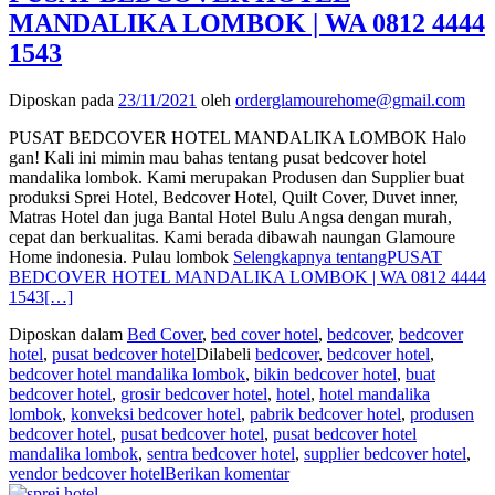
MANDALIKA LOMBOK | WA 0812 4444
1543
Diposkan pada
23/11/2021
oleh
orderglamourehome@gmail.com
PUSAT BEDCOVER HOTEL MANDALIKA LOMBOK Halo
gan! Kali ini mimin mau bahas tentang pusat bedcover hotel
mandalika lombok. Kami merupakan Produsen dan Supplier buat
produksi Sprei Hotel, Bedcover Hotel, Quilt Cover, Duvet inner,
Matras Hotel dan juga Bantal Hotel Bulu Angsa dengan murah,
cepat dan berkualitas. Kami berada dibawah naungan Glamoure
Home indonesia. Pulau lombok
Selengkapnya tentangPUSAT
BEDCOVER HOTEL MANDALIKA LOMBOK | WA 0812 4444
1543
[…]
Diposkan dalam
Bed Cover
,
bed cover hotel
,
bedcover
,
bedcover
hotel
,
pusat bedcover hotel
Dilabeli
bedcover
,
bedcover hotel
,
bedcover hotel mandalika lombok
,
bikin bedcover hotel
,
buat
bedcover hotel
,
grosir bedcover hotel
,
hotel
,
hotel mandalika
lombok
,
konveksi bedcover hotel
,
pabrik bedcover hotel
,
produsen
bedcover hotel
,
pusat bedcover hotel
,
pusat bedcover hotel
mandalika lombok
,
sentra bedcover hotel
,
supplier bedcover hotel
,
vendor bedcover hotel
Berikan komentar