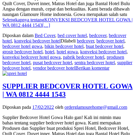
Quilt Cover, Duvet inner, Matras Hotel dan juga Bantal Hotel Bulu
Angsa dengan murah, cepat dan berkualitas. Kami berada dibawah
naungan Glamoure Home indonesia. Gowa merupakan salah satu
Selengkapnya tentangKONVEKSI BEDCOVER HOTEL GOWA |
WA 0812 4444 1543
[…]
Diposkan dalam
Bed Cover
,
bed cover hotel
,
bedcover
,
bedcover
hotel
,
konveksi bedcover hotel
Dilabeli
bedcover
,
bedcover hotel
,
bedcover hotel gowa
,
bikin bedcover hotel
,
buat bedcover hotel
,
grosir bedcover hotel
,
hotel
,
hotel gowa
,
konveksi bedcover hotel
,
konveksi bedcover hotel gowa
,
pabrik bedcover hotel
,
produsen
bedcover hotel
,
pusat bedcover hotel
,
sentra bedcover hotel
,
supplier
bedcover hotel
,
vendor bedcover hotel
Berikan komentar
SUPPLIER BEDCOVER HOTEL GOWA
| WA 0812 4444 1543
Diposkan pada
17/02/2022
oleh
orderglamourehome@gmail.com
Supplier Bedcover Hotel Gowa Halo gan! Kali ini mimin mau
bahas tentang supplier bedcover hotel gowa. Kami merupakan
Produsen dan Supplier buat produksi Sprei Hotel, Bedcover Hotel,
Quilt Cover, Duvet inner, Matras Hotel dan juga Bantal Hotel Bulu