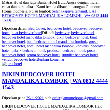
Matras Hotel dan juga Bantal Hotel Bulu Angsa dengan murah,
cepat dan berkualitas. Kami berada dibawah naungan Glamoure
Home indonesia. Pulau lombok
Selengkapnya tentangBUAT
BEDCOVER HOTEL MANDALIKA LOMBOK | WA 0812 4444
1543
[…]
Diposkan dalam
Bed Cover
,
bed cover hotel
,
bedcover
,
bedcover
hotel
,
buat bedcover hotel
Dilabeli
bedcover
,
bedcover hotel
,
bedcover hotel mandalika lombok
,
bikin bedcover hotel
,
buat
bedcover hotel
,
buat bedcover hotel mandalika lombok
,
grosir
bedcover hotel
,
hotel
,
hotel mandalika lombok
,
konveksi bedcover
hotel
,
pabrik bedcover hotel
,
produsen bedcover hotel
,
pusat
bedcover hotel
,
sentra bedcover hotel
,
supplier bedcover hotel
,
vendor bedcover hotel
Berikan komentar
BIKIN BEDCOVER HOTEL
MANDALIKA LOMBOK | WA 0812 4444
1543
Diposkan pada
29/11/2021
oleh
orderglamourehome@gmail.com
BIKIN BEDCOVER HOTEL MANDALIKA LOMBOK Halo