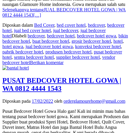
naungan Glamoure Home indonesia. Gowa merupakan salah satu
Selengkapnya tentangJUAL BEDCOVER HOTEL GOWA | WA
0812 4444 1543
[…]
Diposkan dalam
Bed Cover
,
bed cover hotel
,
bedcover
,
bedcover
hotel
,
jual bed cover hotel
,
jual bedcover
,
jual bedcover
hotel
Dilabeli
bedcover
,
bedcover hotel
,
bedcover hotel gowa
,
bikin
bedcover hotel
,
buat bedcover hotel
,
grosir bedcover hotel
,
hotel
,
hotel gowa
,
jual bedcover hotel gowa
,
konveksi bedcover hotel
,
pabrik bedcover hotel
,
produsen bedcover hotel
,
pusat bedcover
hotel
,
sentra bedcover hotel
,
supplier bedcover hotel
,
vendor
bedcover hotel
Berikan komentar
PUSAT BEDCOVER HOTEL GOWA |
WA 0812 4444 1543
Diposkan pada
17/02/2022
oleh
orderglamourehome@gmail.com
Pusat Bedcover Hotel Gowa Halo gan! Kali ini mimin mau bahas
tentang pusat bedcover hotel gowa. Kami merupakan Produsen dan
Supplier buat produksi Sprei Hotel, Bedcover Hotel, Quilt Cover,
Duvet inner, Matras Hotel dan juga Bantal Hotel Bulu Angsa
dengan murah, cepat dan berkualitas. Kami berada dibawah