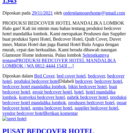
1543
Diposkan pada
29/11/2021
oleh
orderglamourehome@gmail.com
PRODUKSI BEDCOVER HOTEL MANDALIKA LOMBOK
Halo gan! Kali ini mimin mau bahas tentang produksi bedcover
hotel mandalika lombok. Kami merupakan Produsen dan Supplier
buat produksi Sprei Hotel, Bedcover Hotel, Quilt Cover, Duvet
inner, Matras Hotel dan juga Bantal Hotel Bulu Angsa dengan
murah, cepat dan berkualitas. Kami berada dibawah naungan
Glamoure Home indonesia. Pulau lombok
Selengkapnya
tentangPRODUKSI BEDCOVER HOTEL MANDALIKA
LOMBOK | WA 0812 4444 1543
[…]
Diposkan dalam
Bed Cover
,
bed cover hotel
,
bedcover
,
bedcover
hotel
,
produksi bedcover hotel
Dilabeli
bedcover
,
bedcover hotel
,
bedcover hotel mandalika lombok
,
bikin bedcover hotel
,
buat
bedcover hotel
,
grosir bedcover hotel
,
hotel
,
hotel mandalika
lombok
,
konveksi bedcover hotel
,
pabrik bedcover hotel
,
produksi
bedcover hotel mandalika lombok
,
produsen bedcover hotel
,
pusat
bedcover hotel
,
sentra bedcover hotel
,
supplier bedcover hotel
,
vendor bedcover hotel
Berikan komentar
PUSAT BEDCOVER HOTEL