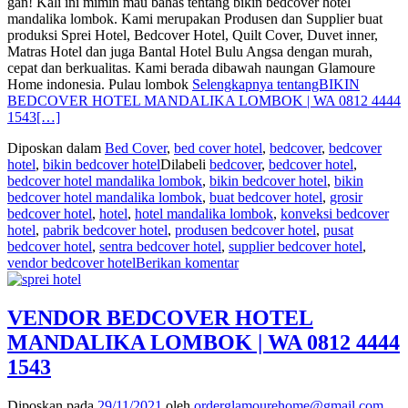
gan! Kali ini mimin mau bahas tentang bikin bedcover hotel
mandalika lombok. Kami merupakan Produsen dan Supplier buat
produksi Sprei Hotel, Bedcover Hotel, Quilt Cover, Duvet inner,
Matras Hotel dan juga Bantal Hotel Bulu Angsa dengan murah,
cepat dan berkualitas. Kami berada dibawah naungan Glamoure
Home indonesia. Pulau lombok
Selengkapnya tentangBIKIN
BEDCOVER HOTEL MANDALIKA LOMBOK | WA 0812 4444
1543
[…]
Diposkan dalam
Bed Cover
,
bed cover hotel
,
bedcover
,
bedcover
hotel
,
bikin bedcover hotel
Dilabeli
bedcover
,
bedcover hotel
,
bedcover hotel mandalika lombok
,
bikin bedcover hotel
,
bikin
bedcover hotel mandalika lombok
,
buat bedcover hotel
,
grosir
bedcover hotel
,
hotel
,
hotel mandalika lombok
,
konveksi bedcover
hotel
,
pabrik bedcover hotel
,
produsen bedcover hotel
,
pusat
bedcover hotel
,
sentra bedcover hotel
,
supplier bedcover hotel
,
vendor bedcover hotel
Berikan komentar
VENDOR BEDCOVER HOTEL
MANDALIKA LOMBOK | WA 0812 4444
1543
Diposkan pada
29/11/2021
oleh
orderglamourehome@gmail.com