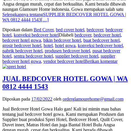
Angsa dengan murah, cepat dan berkualitas. Kami berada dibawah
naungan Glamoure Home indonesia. Gowa merupakan salah satu
Selengkapnya tentangSUPPLIER BEDCOVER HOTEL GOWA |
WA 0812 4444 1543
[…]
Diposkan dalam
Bed Cover
,
bed cover hotel
,
bedcover
,
bedcover
hotel
,
konveksi bedcover hotel
Dilabeli
bedcover
,
bedcover hotel
,
bedcover hotel gowa
,
bikin bedcover hotel
,
buat bedcover hotel
,
grosir bedcover hotel
,
hotel
,
hotel gowa
,
konveksi bedcover hotel
,
pabrik bedcover hotel
,
produsen bedcover hotel
,
pusat bedcover
hotel
,
sentra bedcover hotel
,
supplier bedcover hotel
,
supplier
bedcover hotel gowa
,
vendor bedcover hotel
Berikan komentar
JUAL BEDCOVER HOTEL GOWA | WA
0812 4444 1543
Diposkan pada
17/02/2022
oleh
orderglamourehome@gmail.com
Jual Bedcover Hotel Gowa Halo gan! Kali ini mimin mau bahas
tentang jual bedcover hotel gowa. Kami merupakan Produsen dan
Supplier buat produksi Sprei Hotel, Bedcover Hotel, Quilt Cover,
Duvet inner, Matras Hotel dan juga Bantal Hotel Bulu Angsa
dengan murah, cepat dan berkualitas. Kami berada dibawah