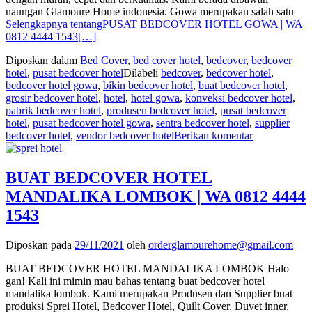
naungan Glamoure Home indonesia. Gowa merupakan salah satu
Selengkapnya tentangPUSAT BEDCOVER HOTEL GOWA | WA
0812 4444 1543
[…]
Diposkan dalam
Bed Cover
,
bed cover hotel
,
bedcover
,
bedcover
hotel
,
pusat bedcover hotel
Dilabeli
bedcover
,
bedcover hotel
,
bedcover hotel gowa
,
bikin bedcover hotel
,
buat bedcover hotel
,
grosir bedcover hotel
,
hotel
,
hotel gowa
,
konveksi bedcover hotel
,
pabrik bedcover hotel
,
produsen bedcover hotel
,
pusat bedcover
hotel
,
pusat bedcover hotel gowa
,
sentra bedcover hotel
,
supplier
bedcover hotel
,
vendor bedcover hotel
Berikan komentar
BUAT BEDCOVER HOTEL
MANDALIKA LOMBOK | WA 0812 4444
1543
Diposkan pada
29/11/2021
oleh
orderglamourehome@gmail.com
BUAT BEDCOVER HOTEL MANDALIKA LOMBOK Halo
gan! Kali ini mimin mau bahas tentang buat bedcover hotel
mandalika lombok. Kami merupakan Produsen dan Supplier buat
produksi Sprei Hotel, Bedcover Hotel, Quilt Cover, Duvet inner,