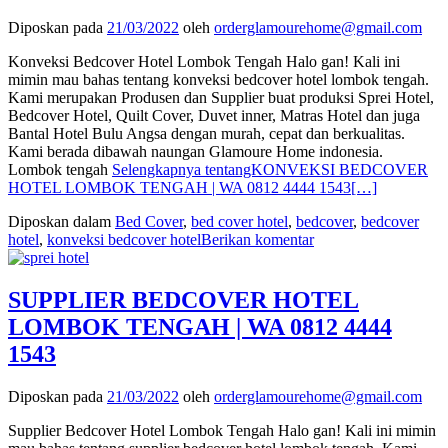
Diposkan pada
21/03/2022
oleh
orderglamourehome@gmail.com
Konveksi Bedcover Hotel Lombok Tengah Halo gan! Kali ini
mimin mau bahas tentang konveksi bedcover hotel lombok tengah.
Kami merupakan Produsen dan Supplier buat produksi Sprei Hotel,
Bedcover Hotel, Quilt Cover, Duvet inner, Matras Hotel dan juga
Bantal Hotel Bulu Angsa dengan murah, cepat dan berkualitas.
Kami berada dibawah naungan Glamoure Home indonesia.
Lombok tengah
Selengkapnya tentangKONVEKSI BEDCOVER
HOTEL LOMBOK TENGAH | WA 0812 4444 1543
[…]
Diposkan dalam
Bed Cover
,
bed cover hotel
,
bedcover
,
bedcover
hotel
,
konveksi bedcover hotel
Berikan komentar
SUPPLIER BEDCOVER HOTEL
LOMBOK TENGAH | WA 0812 4444
1543
Diposkan pada
21/03/2022
oleh
orderglamourehome@gmail.com
Supplier Bedcover Hotel Lombok Tengah Halo gan! Kali ini mimin