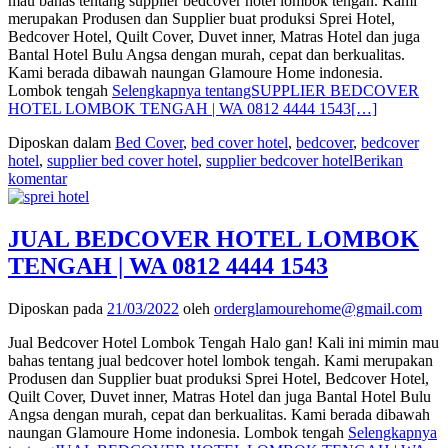
mau bahas tentang supplier bedcover hotel lombok tengah. Kami
merupakan Produsen dan Supplier buat produksi Sprei Hotel,
Bedcover Hotel, Quilt Cover, Duvet inner, Matras Hotel dan juga
Bantal Hotel Bulu Angsa dengan murah, cepat dan berkualitas.
Kami berada dibawah naungan Glamoure Home indonesia.
Lombok tengah
Selengkapnya tentangSUPPLIER BEDCOVER
HOTEL LOMBOK TENGAH | WA 0812 4444 1543
[…]
Diposkan dalam
Bed Cover
,
bed cover hotel
,
bedcover
,
bedcover
hotel
,
supplier bed cover hotel
,
supplier bedcover hotel
Berikan
komentar
JUAL BEDCOVER HOTEL LOMBOK
TENGAH | WA 0812 4444 1543
Diposkan pada
21/03/2022
oleh
orderglamourehome@gmail.com
Jual Bedcover Hotel Lombok Tengah Halo gan! Kali ini mimin mau
bahas tentang jual bedcover hotel lombok tengah. Kami merupakan
Produsen dan Supplier buat produksi Sprei Hotel, Bedcover Hotel,
Quilt Cover, Duvet inner, Matras Hotel dan juga Bantal Hotel Bulu
Angsa dengan murah, cepat dan berkualitas. Kami berada dibawah
naungan Glamoure Home indonesia. Lombok tengah
Selengkapnya