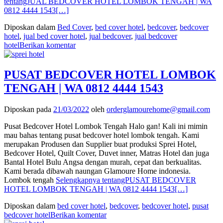
tentangJUAL BEDCOVER HOTEL LOMBOK TENGAH | WA
0812 4444 1543
[…]
Diposkan dalam
Bed Cover
,
bed cover hotel
,
bedcover
,
bedcover
hotel
,
jual bed cover hotel
,
jual bedcover
,
jual bedcover
hotel
Berikan komentar
PUSAT BEDCOVER HOTEL LOMBOK
TENGAH | WA 0812 4444 1543
Diposkan pada
21/03/2022
oleh
orderglamourehome@gmail.com
Pusat Bedcover Hotel Lombok Tengah Halo gan! Kali ini mimin
mau bahas tentang pusat bedcover hotel lombok tengah. Kami
merupakan Produsen dan Supplier buat produksi Sprei Hotel,
Bedcover Hotel, Quilt Cover, Duvet inner, Matras Hotel dan juga
Bantal Hotel Bulu Angsa dengan murah, cepat dan berkualitas.
Kami berada dibawah naungan Glamoure Home indonesia.
Lombok tengah
Selengkapnya tentangPUSAT BEDCOVER
HOTEL LOMBOK TENGAH | WA 0812 4444 1543
[…]
Diposkan dalam
bed cover hotel
,
bedcover
,
bedcover hotel
,
pusat
bedcover hotel
Berikan komentar