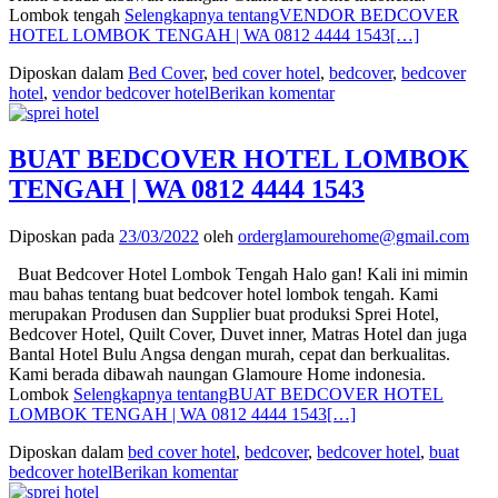
Lombok tengah
Selengkapnya tentangVENDOR BEDCOVER
HOTEL LOMBOK TENGAH | WA 0812 4444 1543
[…]
Diposkan dalam
Bed Cover
,
bed cover hotel
,
bedcover
,
bedcover
hotel
,
vendor bedcover hotel
Berikan komentar
BUAT BEDCOVER HOTEL LOMBOK
TENGAH | WA 0812 4444 1543
Diposkan pada
23/03/2022
oleh
orderglamourehome@gmail.com
Buat Bedcover Hotel Lombok Tengah Halo gan! Kali ini mimin
mau bahas tentang buat bedcover hotel lombok tengah. Kami
merupakan Produsen dan Supplier buat produksi Sprei Hotel,
Bedcover Hotel, Quilt Cover, Duvet inner, Matras Hotel dan juga
Bantal Hotel Bulu Angsa dengan murah, cepat dan berkualitas.
Kami berada dibawah naungan Glamoure Home indonesia.
Lombok
Selengkapnya tentangBUAT BEDCOVER HOTEL
LOMBOK TENGAH | WA 0812 4444 1543
[…]
Diposkan dalam
bed cover hotel
,
bedcover
,
bedcover hotel
,
buat
bedcover hotel
Berikan komentar