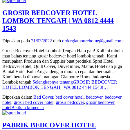
GROSIR BEDCOVER HOTEL
LOMBOK TENGAH | WA 0812 4444
1543
Diposkan pada
21/03/2022
oleh
orderglamourehome@gmail.com
Grosir Bedcover Hotel Lombok Tengah Halo gan! Kali ini mimin
mau bahas tentang grosir bedcover hotel lombok tengah. Kami
merupakan Produsen dan Supplier buat produksi Sprei Hotel,
Bedcover Hotel, Quilt Cover, Duvet inner, Matras Hotel dan juga
Bantal Hotel Bulu Angsa dengan murah, cepat dan berkualitas.
Kami berada dibawah naungan Glamoure Home indonesia.
Lombok tengah
Selengkapnya tentangGROSIR BEDCOVER
HOTEL LOMBOK TENGAH | WA 0812 4444 1543
[…]
Diposkan dalam
Bed Cover
,
bed cover hotel
,
bedcover
,
bedcover
hotel
,
grosir bed cover hotel
,
grosir bedcover
,
grosir bedcover
hotel
Berikan komentar
PABRIK BEDCOVER HOTEL