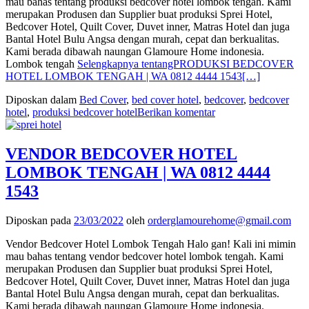
mau bahas tentang produksi bedcover hotel lombok tengah. Kami
merupakan Produsen dan Supplier buat produksi Sprei Hotel,
Bedcover Hotel, Quilt Cover, Duvet inner, Matras Hotel dan juga
Bantal Hotel Bulu Angsa dengan murah, cepat dan berkualitas.
Kami berada dibawah naungan Glamoure Home indonesia.
Lombok tengah
Selengkapnya tentangPRODUKSI BEDCOVER
HOTEL LOMBOK TENGAH | WA 0812 4444 1543
[…]
Diposkan dalam
Bed Cover
,
bed cover hotel
,
bedcover
,
bedcover
hotel
,
produksi bedcover hotel
Berikan komentar
VENDOR BEDCOVER HOTEL
LOMBOK TENGAH | WA 0812 4444
1543
Diposkan pada
23/03/2022
oleh
orderglamourehome@gmail.com
Vendor Bedcover Hotel Lombok Tengah Halo gan! Kali ini mimin
mau bahas tentang vendor bedcover hotel lombok tengah. Kami
merupakan Produsen dan Supplier buat produksi Sprei Hotel,
Bedcover Hotel, Quilt Cover, Duvet inner, Matras Hotel dan juga
Bantal Hotel Bulu Angsa dengan murah, cepat dan berkualitas.
Kami berada dibawah naungan Glamoure Home indonesia.