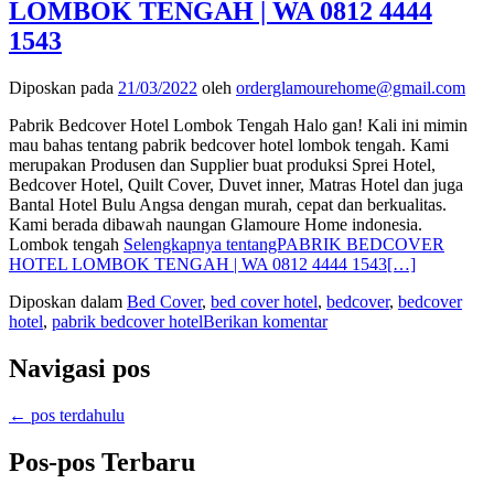
LOMBOK TENGAH | WA 0812 4444
1543
Diposkan pada
21/03/2022
oleh
orderglamourehome@gmail.com
Pabrik Bedcover Hotel Lombok Tengah Halo gan! Kali ini mimin
mau bahas tentang pabrik bedcover hotel lombok tengah. Kami
merupakan Produsen dan Supplier buat produksi Sprei Hotel,
Bedcover Hotel, Quilt Cover, Duvet inner, Matras Hotel dan juga
Bantal Hotel Bulu Angsa dengan murah, cepat dan berkualitas.
Kami berada dibawah naungan Glamoure Home indonesia.
Lombok tengah
Selengkapnya tentangPABRIK BEDCOVER
HOTEL LOMBOK TENGAH | WA 0812 4444 1543
[…]
Diposkan dalam
Bed Cover
,
bed cover hotel
,
bedcover
,
bedcover
hotel
,
pabrik bedcover hotel
Berikan komentar
Navigasi pos
←
pos terdahulu
Pos-pos Terbaru