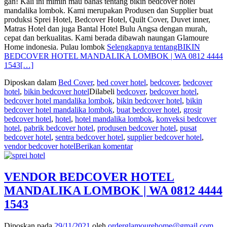
gan! Kali ini mimin mau bahas tentang bikin bedcover hotel
mandalika lombok. Kami merupakan Produsen dan Supplier buat
produksi Sprei Hotel, Bedcover Hotel, Quilt Cover, Duvet inner,
Matras Hotel dan juga Bantal Hotel Bulu Angsa dengan murah,
cepat dan berkualitas. Kami berada dibawah naungan Glamoure
Home indonesia. Pulau lombok
Selengkapnya tentangBIKIN
BEDCOVER HOTEL MANDALIKA LOMBOK | WA 0812 4444
1543
[…]
Diposkan dalam
Bed Cover
,
bed cover hotel
,
bedcover
,
bedcover
hotel
,
bikin bedcover hotel
Dilabeli
bedcover
,
bedcover hotel
,
bedcover hotel mandalika lombok
,
bikin bedcover hotel
,
bikin
bedcover hotel mandalika lombok
,
buat bedcover hotel
,
grosir
bedcover hotel
,
hotel
,
hotel mandalika lombok
,
konveksi bedcover
hotel
,
pabrik bedcover hotel
,
produsen bedcover hotel
,
pusat
bedcover hotel
,
sentra bedcover hotel
,
supplier bedcover hotel
,
vendor bedcover hotel
Berikan komentar
VENDOR BEDCOVER HOTEL
MANDALIKA LOMBOK | WA 0812 4444
1543
Diposkan pada
29/11/2021
oleh
orderglamourehome@gmail.com