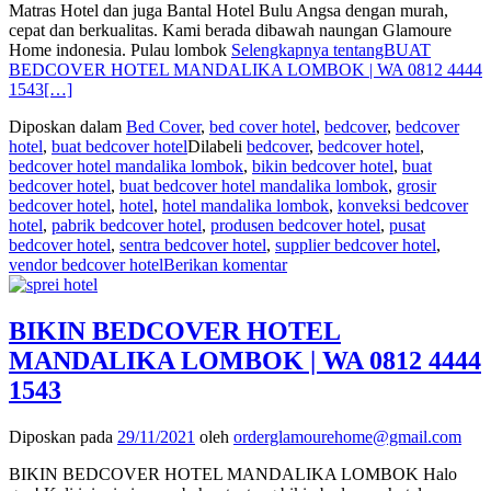
Matras Hotel dan juga Bantal Hotel Bulu Angsa dengan murah,
cepat dan berkualitas. Kami berada dibawah naungan Glamoure
Home indonesia. Pulau lombok
Selengkapnya tentangBUAT
BEDCOVER HOTEL MANDALIKA LOMBOK | WA 0812 4444
1543
[…]
Diposkan dalam
Bed Cover
,
bed cover hotel
,
bedcover
,
bedcover
hotel
,
buat bedcover hotel
Dilabeli
bedcover
,
bedcover hotel
,
bedcover hotel mandalika lombok
,
bikin bedcover hotel
,
buat
bedcover hotel
,
buat bedcover hotel mandalika lombok
,
grosir
bedcover hotel
,
hotel
,
hotel mandalika lombok
,
konveksi bedcover
hotel
,
pabrik bedcover hotel
,
produsen bedcover hotel
,
pusat
bedcover hotel
,
sentra bedcover hotel
,
supplier bedcover hotel
,
vendor bedcover hotel
Berikan komentar
BIKIN BEDCOVER HOTEL
MANDALIKA LOMBOK | WA 0812 4444
1543
Diposkan pada
29/11/2021
oleh
orderglamourehome@gmail.com
BIKIN BEDCOVER HOTEL MANDALIKA LOMBOK Halo