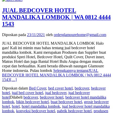
JUAL BEDCOVER HOTEL
MANDALIKA LOMBOK | WA 0812 4444
1543
Diposkan pada
23/11/2021
oleh
orderglamourehome@gmail.com
JUAL BEDCOVER HOTEL MANDALIKA LOMBOK Halo
gan! Kali ini mimin mau bahas tentang jual bedcover hotel
mandalika lombok. Kami merupakan Produsen dan Supplier buat
produksi Sprei Hotel, Bedcover Hotel, Quilt Cover, Duvet inner,
Matras Hotel dan juga Bantal Hotel Bulu Angsa dengan murah,
cepat dan berkualitas. Kami berada dibawah naungan Glamoure
Home indonesia. Pulau lombok
Selengkapnya tentangJUAL
BEDCOVER HOTEL MANDALIKA LOMBOK | WA 0812 4444
1543
[…]
Diposkan dalam
Bed Cover
,
bed cover hotel
,
bedcover
,
bedcover
hotel
,
jual bed cover hotel
,
jual bedcover
,
jual bedcover
hotel
Dilabeli
bedcover
,
bedcover hotel
,
bedcover hotel mandalika
lombok
,
bikin bedcover hotel
,
buat bedcover hotel
,
grosir bedcover
hotel
,
hotel
,
hotel mandalika lombok
,
jual bedcover hotel mandalika
lombok
,
konveksi bedcover hotel
,
pabrik bedcover hotel
,
produsen