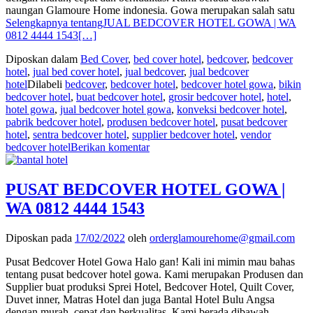
naungan Glamoure Home indonesia. Gowa merupakan salah satu
Selengkapnya tentangJUAL BEDCOVER HOTEL GOWA | WA
0812 4444 1543
[…]
Diposkan dalam
Bed Cover
,
bed cover hotel
,
bedcover
,
bedcover
hotel
,
jual bed cover hotel
,
jual bedcover
,
jual bedcover
hotel
Dilabeli
bedcover
,
bedcover hotel
,
bedcover hotel gowa
,
bikin
bedcover hotel
,
buat bedcover hotel
,
grosir bedcover hotel
,
hotel
,
hotel gowa
,
jual bedcover hotel gowa
,
konveksi bedcover hotel
,
pabrik bedcover hotel
,
produsen bedcover hotel
,
pusat bedcover
hotel
,
sentra bedcover hotel
,
supplier bedcover hotel
,
vendor
bedcover hotel
Berikan komentar
PUSAT BEDCOVER HOTEL GOWA |
WA 0812 4444 1543
Diposkan pada
17/02/2022
oleh
orderglamourehome@gmail.com
Pusat Bedcover Hotel Gowa Halo gan! Kali ini mimin mau bahas
tentang pusat bedcover hotel gowa. Kami merupakan Produsen dan
Supplier buat produksi Sprei Hotel, Bedcover Hotel, Quilt Cover,
Duvet inner, Matras Hotel dan juga Bantal Hotel Bulu Angsa
dengan murah, cepat dan berkualitas. Kami berada dibawah