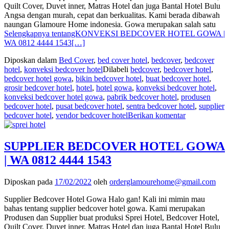
Quilt Cover, Duvet inner, Matras Hotel dan juga Bantal Hotel Bulu
Angsa dengan murah, cepat dan berkualitas. Kami berada dibawah
naungan Glamoure Home indonesia. Gowa merupakan salah satu
Selengkapnya tentangKONVEKSI BEDCOVER HOTEL GOWA |
WA 0812 4444 1543
[…]
Diposkan dalam
Bed Cover
,
bed cover hotel
,
bedcover
,
bedcover
hotel
,
konveksi bedcover hotel
Dilabeli
bedcover
,
bedcover hotel
,
bedcover hotel gowa
,
bikin bedcover hotel
,
buat bedcover hotel
,
grosir bedcover hotel
,
hotel
,
hotel gowa
,
konveksi bedcover hotel
,
konveksi bedcover hotel gowa
,
pabrik bedcover hotel
,
produsen
bedcover hotel
,
pusat bedcover hotel
,
sentra bedcover hotel
,
supplier
bedcover hotel
,
vendor bedcover hotel
Berikan komentar
SUPPLIER BEDCOVER HOTEL GOWA
| WA 0812 4444 1543
Diposkan pada
17/02/2022
oleh
orderglamourehome@gmail.com
Supplier Bedcover Hotel Gowa Halo gan! Kali ini mimin mau
bahas tentang supplier bedcover hotel gowa. Kami merupakan
Produsen dan Supplier buat produksi Sprei Hotel, Bedcover Hotel,
Quilt Cover, Duvet inner, Matras Hotel dan juga Bantal Hotel Bulu