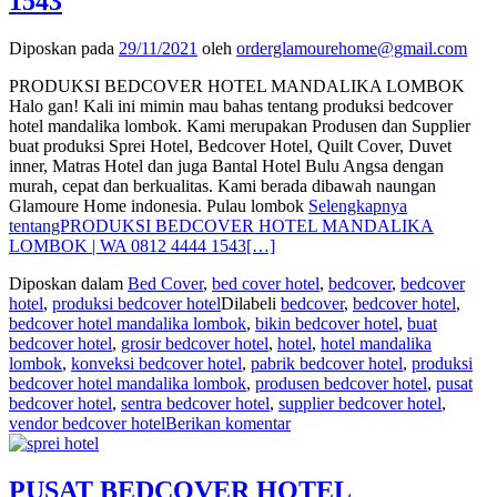
1543
Diposkan pada
29/11/2021
oleh
orderglamourehome@gmail.com
PRODUKSI BEDCOVER HOTEL MANDALIKA LOMBOK
Halo gan! Kali ini mimin mau bahas tentang produksi bedcover
hotel mandalika lombok. Kami merupakan Produsen dan Supplier
buat produksi Sprei Hotel, Bedcover Hotel, Quilt Cover, Duvet
inner, Matras Hotel dan juga Bantal Hotel Bulu Angsa dengan
murah, cepat dan berkualitas. Kami berada dibawah naungan
Glamoure Home indonesia. Pulau lombok
Selengkapnya
tentangPRODUKSI BEDCOVER HOTEL MANDALIKA
LOMBOK | WA 0812 4444 1543
[…]
Diposkan dalam
Bed Cover
,
bed cover hotel
,
bedcover
,
bedcover
hotel
,
produksi bedcover hotel
Dilabeli
bedcover
,
bedcover hotel
,
bedcover hotel mandalika lombok
,
bikin bedcover hotel
,
buat
bedcover hotel
,
grosir bedcover hotel
,
hotel
,
hotel mandalika
lombok
,
konveksi bedcover hotel
,
pabrik bedcover hotel
,
produksi
bedcover hotel mandalika lombok
,
produsen bedcover hotel
,
pusat
bedcover hotel
,
sentra bedcover hotel
,
supplier bedcover hotel
,
vendor bedcover hotel
Berikan komentar
PUSAT BEDCOVER HOTEL