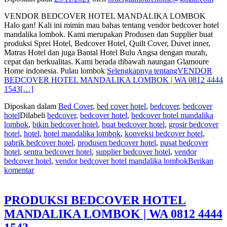
VENDOR BEDCOVER HOTEL MANDALIKA LOMBOK
Halo gan! Kali ini mimin mau bahas tentang vendor bedcover hotel
mandalika lombok. Kami merupakan Produsen dan Supplier buat
produksi Sprei Hotel, Bedcover Hotel, Quilt Cover, Duvet inner,
Matras Hotel dan juga Bantal Hotel Bulu Angsa dengan murah,
cepat dan berkualitas. Kami berada dibawah naungan Glamoure
Home indonesia. Pulau lombok
Selengkapnya tentangVENDOR
BEDCOVER HOTEL MANDALIKA LOMBOK | WA 0812 4444
1543
[…]
Diposkan dalam
Bed Cover
,
bed cover hotel
,
bedcover
,
bedcover
hotel
Dilabeli
bedcover
,
bedcover hotel
,
bedcover hotel mandalika
lombok
,
bikin bedcover hotel
,
buat bedcover hotel
,
grosir bedcover
hotel
,
hotel
,
hotel mandalika lombok
,
konveksi bedcover hotel
,
pabrik bedcover hotel
,
produsen bedcover hotel
,
pusat bedcover
hotel
,
sentra bedcover hotel
,
supplier bedcover hotel
,
vendor
bedcover hotel
,
vendor bedcover hotel mandalika lombok
Berikan
komentar
PRODUKSI BEDCOVER HOTEL
MANDALIKA LOMBOK | WA 0812 4444