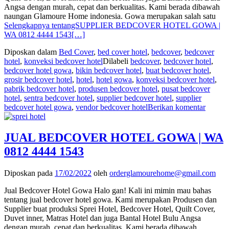
Angsa dengan murah, cepat dan berkualitas. Kami berada dibawah
naungan Glamoure Home indonesia. Gowa merupakan salah satu
Selengkapnya tentangSUPPLIER BEDCOVER HOTEL GOWA |
WA 0812 4444 1543
[…]
Diposkan dalam
Bed Cover
,
bed cover hotel
,
bedcover
,
bedcover
hotel
,
konveksi bedcover hotel
Dilabeli
bedcover
,
bedcover hotel
,
bedcover hotel gowa
,
bikin bedcover hotel
,
buat bedcover hotel
,
grosir bedcover hotel
,
hotel
,
hotel gowa
,
konveksi bedcover hotel
,
pabrik bedcover hotel
,
produsen bedcover hotel
,
pusat bedcover
hotel
,
sentra bedcover hotel
,
supplier bedcover hotel
,
supplier
bedcover hotel gowa
,
vendor bedcover hotel
Berikan komentar
JUAL BEDCOVER HOTEL GOWA | WA
0812 4444 1543
Diposkan pada
17/02/2022
oleh
orderglamourehome@gmail.com
Jual Bedcover Hotel Gowa Halo gan! Kali ini mimin mau bahas
tentang jual bedcover hotel gowa. Kami merupakan Produsen dan
Supplier buat produksi Sprei Hotel, Bedcover Hotel, Quilt Cover,
Duvet inner, Matras Hotel dan juga Bantal Hotel Bulu Angsa
dengan murah, cepat dan berkualitas. Kami berada dibawah