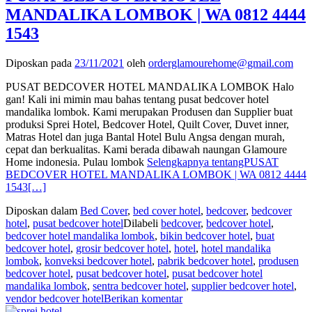
MANDALIKA LOMBOK | WA 0812 4444
1543
Diposkan pada
23/11/2021
oleh
orderglamourehome@gmail.com
PUSAT BEDCOVER HOTEL MANDALIKA LOMBOK Halo
gan! Kali ini mimin mau bahas tentang pusat bedcover hotel
mandalika lombok. Kami merupakan Produsen dan Supplier buat
produksi Sprei Hotel, Bedcover Hotel, Quilt Cover, Duvet inner,
Matras Hotel dan juga Bantal Hotel Bulu Angsa dengan murah,
cepat dan berkualitas. Kami berada dibawah naungan Glamoure
Home indonesia. Pulau lombok
Selengkapnya tentangPUSAT
BEDCOVER HOTEL MANDALIKA LOMBOK | WA 0812 4444
1543
[…]
Diposkan dalam
Bed Cover
,
bed cover hotel
,
bedcover
,
bedcover
hotel
,
pusat bedcover hotel
Dilabeli
bedcover
,
bedcover hotel
,
bedcover hotel mandalika lombok
,
bikin bedcover hotel
,
buat
bedcover hotel
,
grosir bedcover hotel
,
hotel
,
hotel mandalika
lombok
,
konveksi bedcover hotel
,
pabrik bedcover hotel
,
produsen
bedcover hotel
,
pusat bedcover hotel
,
pusat bedcover hotel
mandalika lombok
,
sentra bedcover hotel
,
supplier bedcover hotel
,
vendor bedcover hotel
Berikan komentar