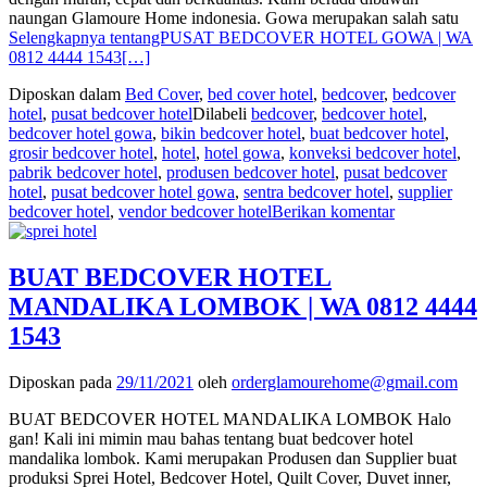
naungan Glamoure Home indonesia. Gowa merupakan salah satu
Selengkapnya tentangPUSAT BEDCOVER HOTEL GOWA | WA
0812 4444 1543
[…]
Diposkan dalam
Bed Cover
,
bed cover hotel
,
bedcover
,
bedcover
hotel
,
pusat bedcover hotel
Dilabeli
bedcover
,
bedcover hotel
,
bedcover hotel gowa
,
bikin bedcover hotel
,
buat bedcover hotel
,
grosir bedcover hotel
,
hotel
,
hotel gowa
,
konveksi bedcover hotel
,
pabrik bedcover hotel
,
produsen bedcover hotel
,
pusat bedcover
hotel
,
pusat bedcover hotel gowa
,
sentra bedcover hotel
,
supplier
bedcover hotel
,
vendor bedcover hotel
Berikan komentar
BUAT BEDCOVER HOTEL
MANDALIKA LOMBOK | WA 0812 4444
1543
Diposkan pada
29/11/2021
oleh
orderglamourehome@gmail.com
BUAT BEDCOVER HOTEL MANDALIKA LOMBOK Halo
gan! Kali ini mimin mau bahas tentang buat bedcover hotel
mandalika lombok. Kami merupakan Produsen dan Supplier buat
produksi Sprei Hotel, Bedcover Hotel, Quilt Cover, Duvet inner,