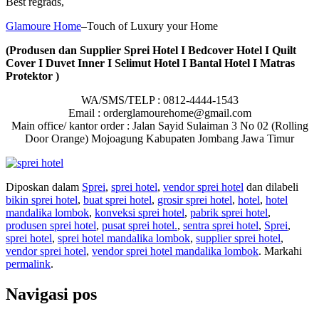
Best regrads,
Glamoure Home
–Touch of Luxury your Home
(Produsen dan Supplier Sprei Hotel I Bedcover Hotel I Quilt
Cover I Duvet Inner I Selimut Hotel I Bantal Hotel I Matras
Protektor )
WA/SMS/TELP : 0812-4444-1543
Email : orderglamourehome@gmail.com
Main office/ kantor order : Jalan Sayid Sulaiman 3 No 02 (Rolling
Door Orange) Mojoagung Kabupaten Jombang Jawa Timur
Diposkan dalam
Sprei
,
sprei hotel
,
vendor sprei hotel
dan dilabeli
bikin sprei hotel
,
buat sprei hotel
,
grosir sprei hotel
,
hotel
,
hotel
mandalika lombok
,
konveksi sprei hotel
,
pabrik sprei hotel
,
produsen sprei hotel
,
pusat sprei hotel.
,
sentra sprei hotel
,
Sprei
,
sprei hotel
,
sprei hotel mandalika lombok
,
supplier sprei hotel
,
vendor sprei hotel
,
vendor sprei hotel mandalika lombok
. Markahi
permalink
.
Navigasi pos