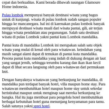
cepat dan berkualitas. Kami berada dibawah naungan Glamoure
Home indonesia.
Pulau lombok
mempunyai banyak destinasi wisata yang bagus
untuk di kunjungi. wisata di pulau lombok sudah sangan populer
hingga ke mancanegara. hal ini di karenakan pulau lombok banyak
mempuyai destinasi wisata muali dari wisata pantai, gili, air terjun
hingga wisata pendakian atau pegunungan. Salah satu destinasi
wisata di pulau Lombok yakni pantai kuta Lombok mandalika.
Pantai kuta di mandalika Lombok ini merupakan salah satu objek
wisata yang mulai di kenal oleh para wisatawan. keindahan yang
masih sangat alami dapat di temukan di pantai kuta mandalika.
Pesona pantai kuta mandalika yang indah di dukung dengan air laut
yang sangat jernih, sehingga terumbu karang dan ikan ikan kecil
dapat di lihat secara langsung oleh para wisatawan dari permukaan
laut.
Dengan banyaknya wisatawan yang berkunjung ke mandalika, di
mandalika pun terdapat banyak hotel, villa maupun home stay. Para
wisatawan membutuhkan hotel maupun home stay untuk sekedar
beristirahat maupun untuk menginap saat mereka berkunjung ke
bangka. Hal itu juga membuat para pengelola hotel membutuhkan
berbagai kebutuhan hotel guna menunjang kenyamanan para tamu.
Salah satunya yakni
sprei hotel
.