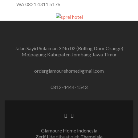
WA 0821 4311 5176
Jalan Sayid Sulaiman 3 No 02 (Rolling Door Orange)
Mojoagung Kabupaten Jombang Jawa Timur
orderglamourehome@gmail.com
0812-4444-1543
Tautan Facebook
Tautan Instagram
Glamoure Home Indonesia
Zerif Lite
dibuat oleh
ThemeIsle