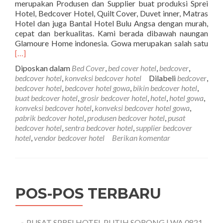
merupakan Produsen dan Supplier buat produksi Sprei
Hotel, Bedcover Hotel, Quilt Cover, Duvet inner, Matras
Hotel dan juga Bantal Hotel Bulu Angsa dengan murah,
cepat dan berkualitas. Kami berada dibawah naungan
Sel
Glamoure Home indonesia. Gowa merupakan salah satu
ten
[…]
BE
Diposkan dalam
Bed Cover
,
bed cover hotel
,
bedcover
,
HO
bedcover hotel
,
konveksi bedcover hotel
Dilabeli
bedcover
,
GO
bedcover hotel
,
bedcover hotel gowa
,
bikin bedcover hotel
,
|
buat bedcover hotel
,
grosir bedcover hotel
,
hotel
,
hotel gowa
,
WA
konveksi bedcover hotel
,
konveksi bedcover hotel gowa
,
081
pabrik bedcover hotel
,
produsen bedcover hotel
,
pusat
444
bedcover hotel
,
sentra bedcover hotel
,
supplier bedcover
154
hotel
,
vendor bedcover hotel
Berikan komentar
POS-POS TERBARU
PUSAT SPREI HOTEL PUTIH SORONG | WA 0821