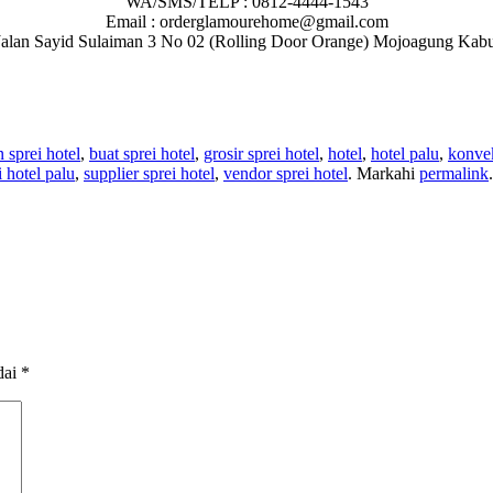
WA/SMS/TELP : 0812-4444-1543
Email : orderglamourehome@gmail.com
 : Jalan Sayid Sulaiman 3 No 02 (Rolling Door Orange) Mojoagung Ka
n sprei hotel
,
buat sprei hotel
,
grosir sprei hotel
,
hotel
,
hotel palu
,
konvek
i hotel palu
,
supplier sprei hotel
,
vendor sprei hotel
. Markahi
permalink
.
dai
*