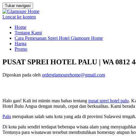
Tukar navigasi
Loncat ke konten
Home
Tentang Kami
Cara Pemesanan Sprei Hotel Glamoure Home
Harga
Promo
PUSAT SPREI HOTEL PALU | WA 0812 44
Diposkan pada
oleh
orderglamourehome@gmail.com
Halo gan! Kali ini mimin mau bahas tentang
pusat sprei hotel palu
. K
Hotel Bulu Angsa dengan murah, cepat dan berkualitas. Kami bera
Palu
merupakan salah satu kota yang ada di provinsi Sulawesi tengah.
Di kota palu sendiri terdapat beberapa wisata alam yang menyuguhka
Tentunya para wisatawan tersebut membutuhkan homestay atupun hot