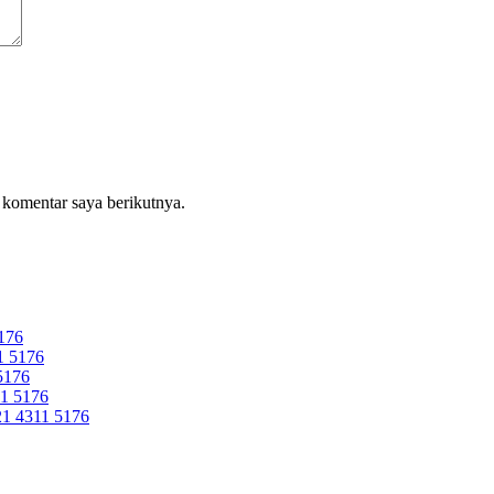
 komentar saya berikutnya.
176
 5176
5176
1 5176
 4311 5176