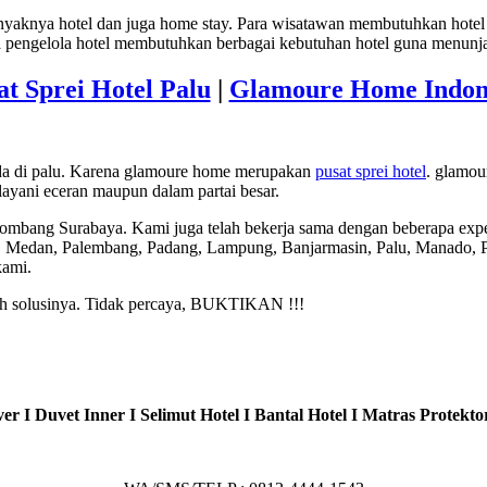
aknya hotel dan juga home stay. Para wisatawan membutuhkan hotel 
ra pengelola hotel membutuhkan berbagai kebutuhan hotel guna menun
at Sprei Hotel Palu
|
Glamoure Home Indon
ada di palu. Karena glamoure home merupakan
pusat sprei hotel
. glamou
yani eceran maupun dalam partai besar.
Jombang Surabaya. Kami juga telah bekerja sama dengan beberapa expe
, Medan, Palembang, Padang, Lampung, Banjarmasin, Palu, Manado, Pa
kami.
lah solusinya. Tidak percaya, BUKTIKAN !!!
er I Duvet Inner I Selimut Hotel I Bantal Hotel I Matras Protektor