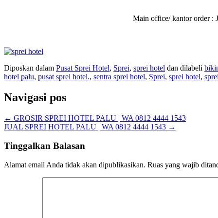
Main office/ kantor order
Diposkan dalam
Pusat Sprei Hotel
,
Sprei
,
sprei hotel
dan dilabeli
biki
hotel palu
,
pusat sprei hotel.
,
sentra sprei hotel
,
Sprei
,
sprei hotel
,
spre
Navigasi pos
←
GROSIR SPREI HOTEL PALU | WA 0812 4444 1543
JUAL SPREI HOTEL PALU | WA 0812 4444 1543
→
Tinggalkan Balasan
Alamat email Anda tidak akan dipublikasikan.
Ruas yang wajib ditan