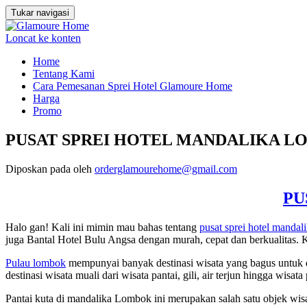
Tukar navigasi
Loncat ke konten
Home
Tentang Kami
Cara Pemesanan Sprei Hotel Glamoure Home
Harga
Promo
PUSAT SPREI HOTEL MANDALIKA LOMB
Diposkan pada
oleh
orderglamourehome@gmail.com
PU
Halo gan! Kali ini mimin mau bahas tentang
pusat sprei hotel manda
juga Bantal Hotel Bulu Angsa dengan murah, cepat dan berkualitas
Pulau lombok
mempunyai banyak destinasi wisata yang bagus untuk d
destinasi wisata muali dari wisata pantai, gili, air terjun hingga wi
Pantai kuta di mandalika Lombok ini merupakan salah satu objek wisa