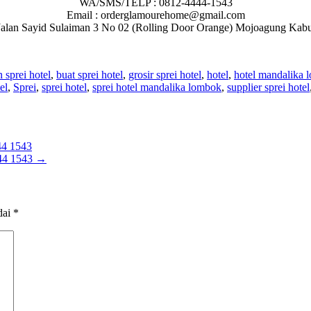
WA/SMS/TELP : 0812-4444-1543
Email : orderglamourehome@gmail.com
 : Jalan Sayid Sulaiman 3 No 02 (Rolling Door Orange) Mojoagung Ka
n sprei hotel
,
buat sprei hotel
,
grosir sprei hotel
,
hotel
,
hotel mandalika 
el
,
Sprei
,
sprei hotel
,
sprei hotel mandalika lombok
,
supplier sprei hotel
4 1543
4 1543
→
dai
*