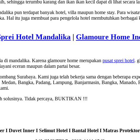
ih, sehingga terumbu karang dan ikan ikan kecil dapat di lihat secara 
alika pun terdapat banyak hotel, villa maupun home stay. Para wis
gka. Hal itu juga membuat para pengelola hotel membutuhkan berbagai
Sprei Hotel Mandalika
|
Glamoure Home In
ada di mandalika. Karena glamoure home merupakan
pusat sprei hotel
. 
yani eceran maupun dalam partai besar.
Jombang Surabaya. Kami juga telah bekerja sama dengan beberapa expe
, Medan, Bangka, Padang, Lampung, Banjarmasin, Bangka, Manado, Pa
kami.
lah solusinya. Tidak percaya, BUKTIKAN !!!
r I Duvet Inner I Selimut Hotel I Bantal Hotel I Matras Protektor