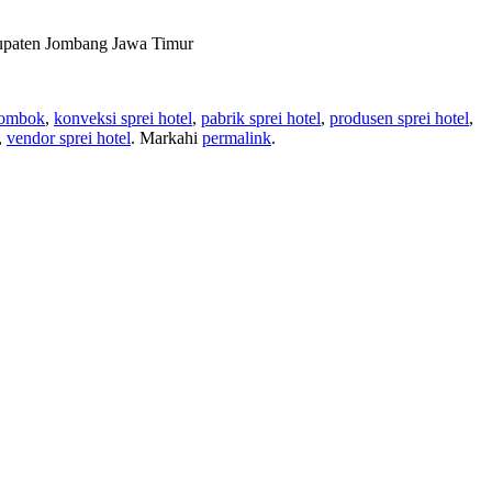
bupaten Jombang Jawa Timur
lombok
,
konveksi sprei hotel
,
pabrik sprei hotel
,
produsen sprei hotel
,
,
vendor sprei hotel
. Markahi
permalink
.