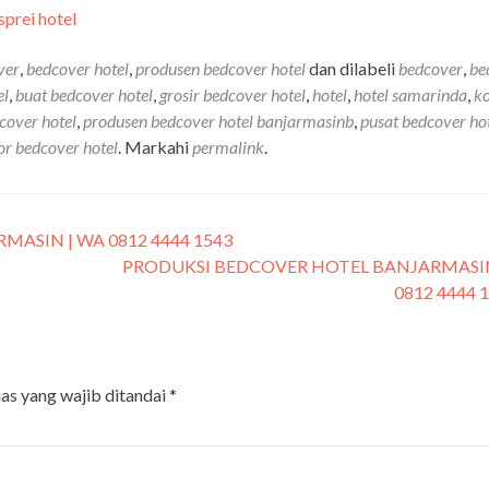
ver
,
bedcover hotel
,
produsen bedcover hotel
dan dilabeli
bedcover
,
be
el
,
buat bedcover hotel
,
grosir bedcover hotel
,
hotel
,
hotel samarinda
,
k
cover hotel
,
produsen bedcover hotel banjarmasinb
,
pusat bedcover ho
r bedcover hotel
. Markahi
permalink
.
ASIN | WA 0812 4444 1543
PRODUKSI BEDCOVER HOTEL BANJARMASIN
0812 4444 
as yang wajib ditandai
*