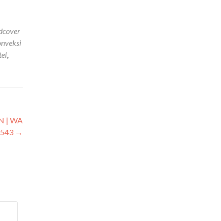
dcover
onveksi
tel
,
 | WA
1543
→