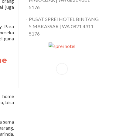
k orang
al juga
5176
PUSAT SPREI HOTEL BINTANG
. Para
5 MAKASSAR | WA 0821 4311
mereka
5176
el guna
me
e home
a, bisa
ja sama
arang.
rinda,