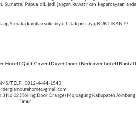
, Sumatra, Papua dll, jadi jangan kuwatirkan kepercayaan and
ntang 5, maka kamilah solusinya. Tidak percaya, BUKTIKAN !!!
 Hotel I Quilt Cover I Duvet Inner I Bedcover hotel I Bantal 
MS/TELP : 0812-4444-1543
 orderglamourehome@gmail.com
iman 3 No 02 (Rolling Door Orange) Mojoagung Kabupaten Jombang
Timur