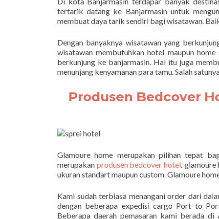
Di kota Banjarmasin terdapar banyak destina
tertarik datang ke Banjarmasin untuk mengun
membuat daya tarik sendiri bagi wisatawan. Bai
Dengan banyaknya wisatawan yang berkunjung
wisatawan membutuhkan hotel maupun home st
berkunjung ke banjarmasin. Hal itu juga memb
menunjang kenyamanan para tamu. Salah satuny
Produsen Bedcover Ho
Glamoure home merupakan pilihan tepat bag
merupakan
produsen bedcover hotel
. glamoure
ukuran standart maupun custom. Glamoure home 
Kami sudah terbiasa menangani order dari dal
dengan beberapa expedisi cargo Port to Po
Beberapa daerah pemasaran kami berada di A