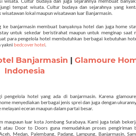
si wisata. Cultur budaya dan juga sejarahnya membuat banya
jungi tempat wisata. Cultur budaya dan sejarahnya yang kent
k wisatawan lokal maupun wisatawan luar Banjarmasin.
 ke banjarmasin membuat banyaknya hotel dan juga home stay
ay untuk sekedar beristirahat maupun untuk menginap saat 
uat para pengelola hotel membutuhkan berbagai kebutuhan hot
a yakni
bedcover hotel
.
tel Banjarmasin
|
Glamoure Ho
Indonesia
i pengelola hotel yang ada di banjarmasin. Karena glamour
 home menyediakan berbagai jenis sprei dan juga dengan ukuranny
melayani eceran maupun dalam partai besar.
am maupaun luar kota Jombang Surabaya. Kami juga telah beker
rt atau Door to Doors guna memudahkan proses pengiriman b
ceh, Medan, Palembang, Padang, Lampung, Banjarmasin, Sama