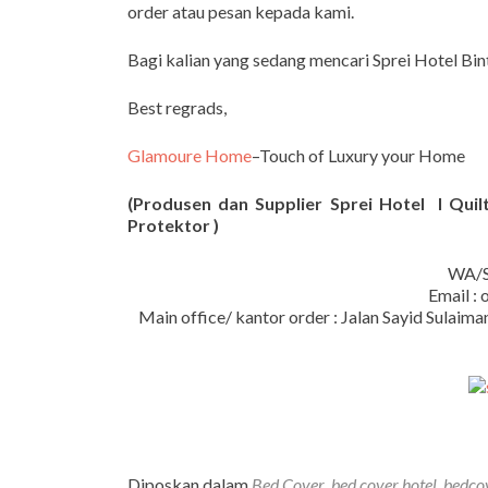
order atau pesan kepada kami.
Bagi kalian yang sedang mencari Sprei Hotel Bi
Best regrads,
Glamoure Home
–Touch of Luxury your Home
(Produsen dan Supplier Sprei Hotel I Quilt
Protektor )
WA/S
Email :
Main office/ kantor order : Jalan Sayid Sula
Diposkan dalam
Bed Cover
,
bed cover hotel
,
bedco