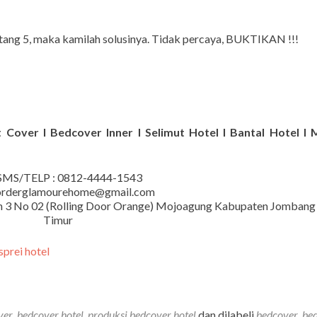
ntang 5, maka kamilah solusinya. Tidak percaya, BUKTIKAN !!!
 Cover I Bedcover Inner I Selimut Hotel I Bantal Hotel I 
MS/TELP : 0812-4444-1543
 orderglamourehome@gmail.com
iman 3 No 02 (Rolling Door Orange) Mojoagung Kabupaten Jombang
Timur
ver
,
bedcover hotel
,
produksi bedcover hotel
dan dilabeli
bedcover
,
be