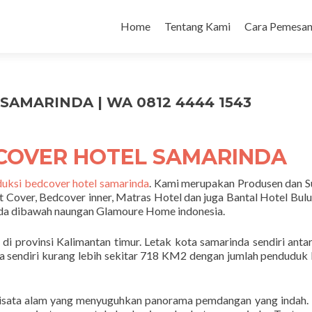
Home
Tentang Kami
Cara Pemesan
AMARINDA | WA 0812 4444 1543
COVER HOTEL SAMARINDA
uksi bedcover hotel samarinda
. Kami merupakan Produsen dan S
lt Cover, Bedcover inner, Matras Hotel dan juga Bantal Hotel Bul
ada dibawah naungan Glamoure Home indonesia.
i provinsi Kalimantan timur. Letak kota samarinda sendiri anta
da sendiri kurang lebih sekitar 718 KM2 dengan jumlah penduduk
wisata alam yang menyuguhkan panorama pemdangan yang indah. 