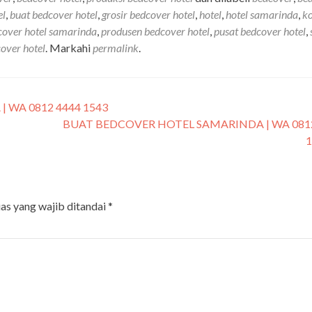
el
,
buat bedcover hotel
,
grosir bedcover hotel
,
hotel
,
hotel samarinda
,
k
cover hotel samarinda
,
produsen bedcover hotel
,
pusat bedcover hotel
,
over hotel
. Markahi
permalink
.
WA 0812 4444 1543
BUAT BEDCOVER HOTEL SAMARINDA | WA 081
as yang wajib ditandai
*