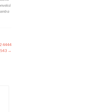
onveksi
sentra
2 4444
1543
→