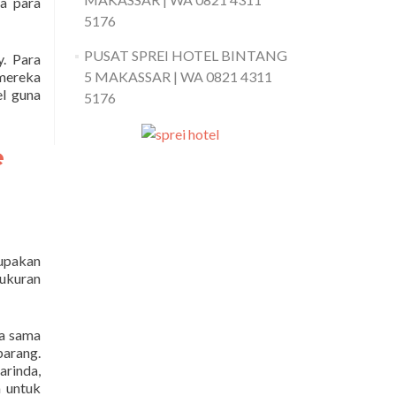
ya para
5176
PUSAT SPREI HOTEL BINTANG
. Para
mereka
5 MAKASSAR | WA 0821 4311
el guna
5176
e
rupakan
 ukuran
ja sama
arang.
rinda,
a untuk