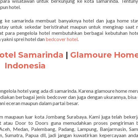
i para wisatawan untuk berkunjung ke kota samarinda. Tentun
un hotel.
g ke samarinda membuat banyaknya hotel dan juga home stay
ay untuk sekedar beristirahat maupun untuk menginap saat 
at para pengelola hotel membutuhkan berbagai kebutuhan hot
yakni sprei hotel dan
bedcover hotel
.
otel Samarinda
|
Glamoure Hom
Indonesia
engelola hotel yang ada di samarinda. Karena glamoure home me
iakan berbagai jenis bedcover dan juga dengan ukurannya, bisa
i eceran maupun dalam partai besar.
am maupaun luar kota Jombang Surabaya. Kami juga telah beker
rt atau Door to Doors guna memudahkan proses pengiriman b
ceh, Medan, Palembang, Padang, Lampung, Banjarmasin, Sama
, Sumatra, Papua dll, jadi jangan kuwatirkan kepercayaan and