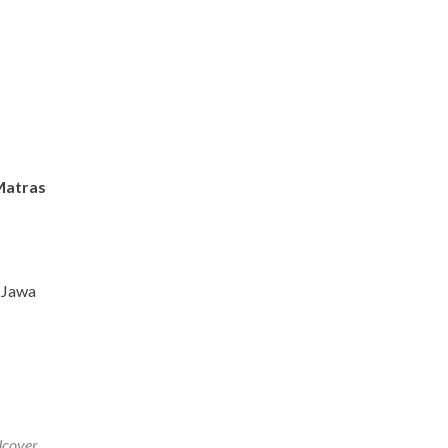
Matras
 Jawa
dcover