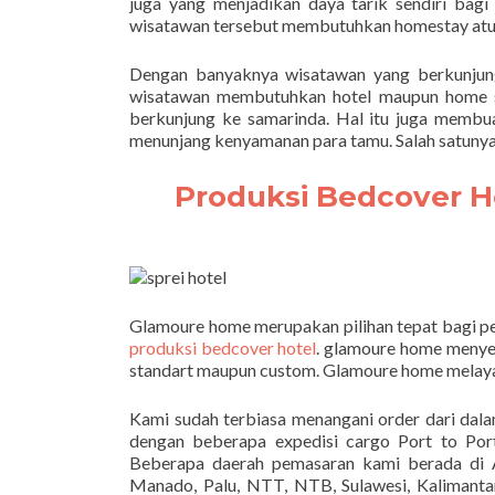
juga yang menjadikan daya tarik sendiri bag
wisatawan tersebut membutuhkan homestay atup
Dengan banyaknya wisatawan yang berkunjun
wisatawan membutuhkan hotel maupun home st
berkunjung ke samarinda. Hal itu juga membu
menunjang kenyamanan para tamu. Salah satunya 
Produksi Bedcover H
Glamoure home merupakan pilihan tepat bagi p
produksi bedcover hotel
. glamoure home menyed
standart maupun custom. Glamoure home melayan
Kami sudah terbiasa menangani order dari dal
dengan beberapa expedisi cargo Port to Po
Beberapa daerah pemasaran kami berada di A
Manado, Palu, NTT, NTB, Sulawesi, Kalimantan