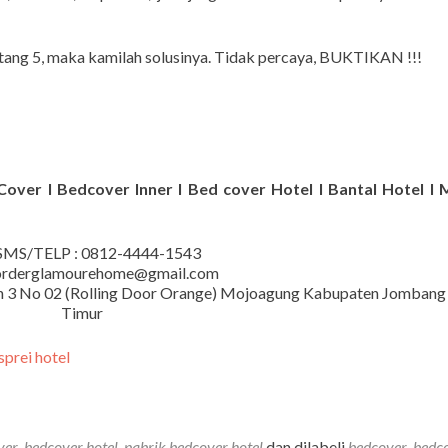
ntang 5, maka kamilah solusinya. Tidak percaya, BUKTIKAN !!!
 Cover I Bedcover Inner I Bed cover Hotel I Bantal Hotel I 
MS/TELP : 0812-4444-1543
 orderglamourehome@gmail.com
iman 3 No 02 (Rolling Door Orange) Mojoagung Kabupaten Jombang
Timur
ver
,
bedcover hotel
,
pabrik bedcover hotel
dan dilabeli
bedcover
,
bedc