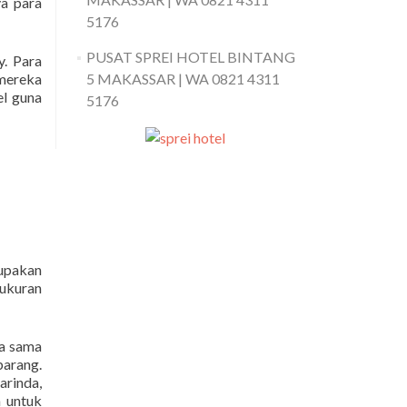
ya para
5176
PUSAT SPREI HOTEL BINTANG
. Para
mereka
5 MAKASSAR | WA 0821 4311
el guna
5176
rupakan
 ukuran
ja sama
arang.
rinda,
a untuk