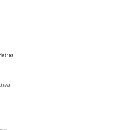
Matras
 Jawa
over