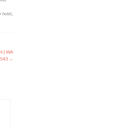
r hotel
,
 | WA
1543
→