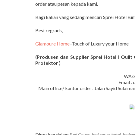
order atau pesan kepada kami.
Bagi kalian yang sedang mencari Sprei Hotel Bi
Best regrads,
Glamoure Home
–Touch of Luxury your Home
(Produsen dan Supplier Sprei Hotel I Quilt
Protektor )
WA/S
Email :
Main office/ kantor order : Jalan Sayid Sula
Diposkan dalam
Bed Cover
,
bed cover hotel
,
bedco