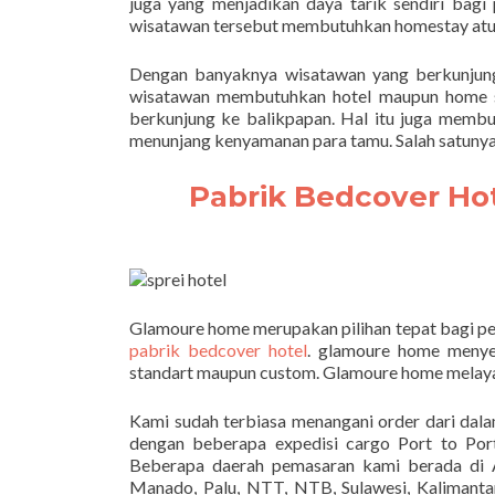
juga yang menjadikan daya tarik sendiri bagi
wisatawan tersebut membutuhkan homestay atup
Dengan banyaknya wisatawan yang berkunjung
wisatawan membutuhkan hotel maupun home st
berkunjung ke balikpapan. Hal itu juga memb
menunjang kenyamanan para tamu. Salah satunya
Pabrik Bedcover Ho
Glamoure home merupakan pilihan tepat bagi pe
pabrik bedcover hotel
. glamoure home menyed
standart maupun custom. Glamoure home melayan
Kami sudah terbiasa menangani order dari dal
dengan beberapa expedisi cargo Port to Po
Beberapa daerah pemasaran kami berada di A
Manado, Palu, NTT, NTB, Sulawesi, Kalimantan