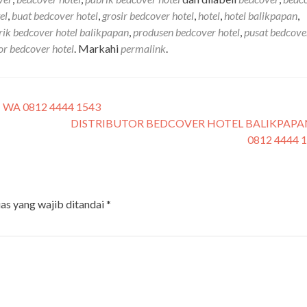
el
,
buat bedcover hotel
,
grosir bedcover hotel
,
hotel
,
hotel balikpapan
,
rik bedcover hotel balikpapan
,
produsen bedcover hotel
,
pusat bedcove
r bedcover hotel
. Markahi
permalink
.
WA 0812 4444 1543
DISTRIBUTOR BEDCOVER HOTEL BALIKPAPAN
0812 4444 
as yang wajib ditandai
*