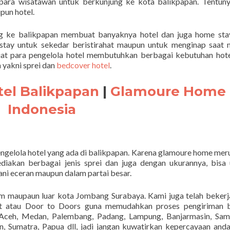
 para wisatawan untuk berkunjung ke kota balikpapan. Tentun
un hotel.
 ke balikpapan membuat banyaknya hotel dan juga home stay
ay untuk sekedar beristirahat maupun untuk menginap saat 
uat para pengelola hotel membutuhkan berbagai kebutuhan hot
 yakni sprei dan
bedcover hotel
.
tel Balikpapan
|
Glamoure Home
Indonesia
ngelola hotel yang ada di balikpapan. Karena glamoure home me
iakan berbagai jenis sprei dan juga dengan ukurannya, bisa
i eceran maupun dalam partai besar.
am maupaun luar kota Jombang Surabaya. Kami juga telah beker
rt atau Door to Doors guna memudahkan proses pengiriman b
ceh, Medan, Palembang, Padang, Lampung, Banjarmasin, Sama
, Sumatra, Papua dll, jadi jangan kuwatirkan kepercayaan and