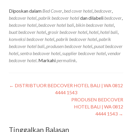
Diposkan dalam
Bed Cover
,
bed cover hotel
,
bedcover
,
bedcover hotel
,
pabrik bedcover hotel
dan dilabeli
bedcover
,
bedcover hotel
,
bedcover hotel bali
,
bikin bedcover hotel
,
buat bedcover hotel
,
grosir bedcover hotel
,
hotel
,
hotel bali
,
konveksi bedcover hotel
,
pabrik bedcover hotel
,
pabrik
bedcover hotel bali
,
produsen bedcover hotel
,
pusat bedcover
hotel
,
sentra bedcover hotel
,
supplier bedcover hotel
,
vendor
bedcover hotel
. Markahi
permalink
.
←
DISTRIBTUOR BEDCOVER HOTEL BALI | WA 0812
4444 1543
PRODUSEN BEDCOVER
HOTEL BALI | WA 0812
4444 1543
→
Tinggalkan Balasan