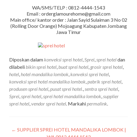
WA/SMS/TELP : 0812-4444-1543
Email : orderglamourehome@gmail.com
Main office/ kantor order : Jalan Sayid Sulaiman 3 No 02
(Rolling Door Orange) Mojoagung Kabupaten Jombang
Jawa Timur
Diposkan dalam
konveksi sprei hotel
,
Sprei
,
sprei hotel
dan
dilabeli
bikin sprei hotel
,
buat sprei hotel
,
grosir sprei hotel
,
hotel
,
hotel mandalika lombok
,
konveksi sprei hotel
,
konveksi sprei hotel mandalika lombok
,
pabrik sprei hotel
,
produsen sprei hotel
,
pusat sprei hotel.
,
sentra sprei hotel
,
Sprei
,
sprei hotel
,
sprei hotel mandalika lombok
,
supplier
sprei hotel
,
vendor sprei hotel
. Markahi
permalink
.
←
SUPPLIER SPREI HOTEL MANDALIKA LOMBOK |
WA 0812 4444 1543