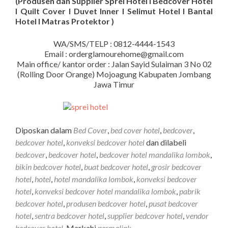
(Produsen dan Supplier Sprei Hotel I Bedcover Hotel
I Quilt Cover I Duvet Inner I Selimut Hotel I Bantal
Hotel I Matras Protektor )
WA/SMS/TELP : 0812-4444-1543
Email : orderglamourehome@gmail.com
Main office/ kantor order : Jalan Sayid Sulaiman 3 No 02
(Rolling Door Orange) Mojoagung Kabupaten Jombang
Jawa Timur
Diposkan dalam
Bed Cover
,
bed cover hotel
,
bedcover
,
bedcover hotel
,
konveksi bedcover hotel
dan dilabeli
bedcover
,
bedcover hotel
,
bedcover hotel mandalika lombok
,
bikin bedcover hotel
,
buat bedcover hotel
,
grosir bedcover
hotel
,
hotel
,
hotel mandalika lombok
,
konveksi bedcover
hotel
,
konveksi bedcover hotel mandalika lombok
,
pabrik
bedcover hotel
,
produsen bedcover hotel
,
pusat bedcover
hotel
,
sentra bedcover hotel
,
supplier bedcover hotel
,
vendor
bedcover hotel
. Markahi
permalink
.