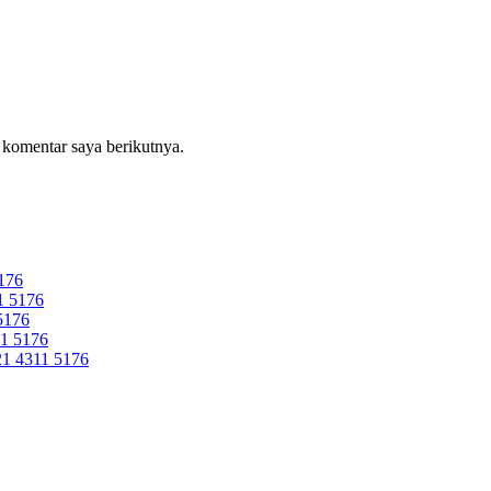
 komentar saya berikutnya.
176
 5176
5176
1 5176
 4311 5176