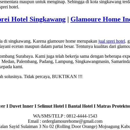
sementara maupun untuk menginap. Sehingga di kota singkawang terdap
rei hotel.
prei Hotel Singkawang
|
Glamoure Home Ind
 ada di singkawang. Karena glamoure home merupakan
jual sprei hotel
. 
ani eceran maupun dalam partai besar. Tentunya kualitas dari glamour
Jombang Surabaya. Kami juga telah bekerja sama dengan beberapa expe
h, Medan, Palembang, Padang, Lampung, Singkawangmasin, Samarinda
 kepada kami.
lah solusinya. Tidak percaya, BUKTIKAN !!!
er I Duvet Inner I Selimut Hotel I Bantal Hotel I Matras Protektor
WA/SMS/TELP : 0812-4444-1543
Email : orderglamourehome@gmail.com
 : Jalan Sayid Sulaiman 3 No 02 (Rolling Door Orange) Mojoagung Ka