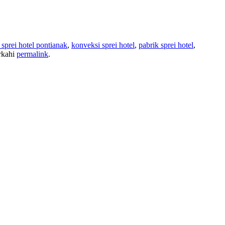
l sprei hotel pontianak
,
konveksi sprei hotel
,
pabrik sprei hotel
,
rkahi
permalink
.