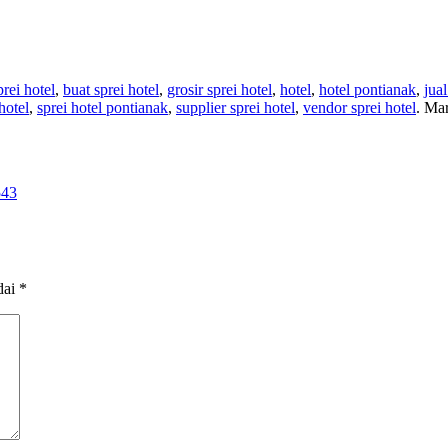
prei hotel
,
buat sprei hotel
,
grosir sprei hotel
,
hotel
,
hotel pontianak
,
jua
hotel
,
sprei hotel pontianak
,
supplier sprei hotel
,
vendor sprei hotel
. Ma
43
dai
*