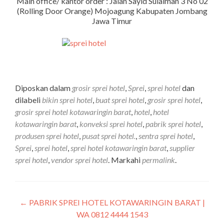
Main office/ kantor order : Jalan Sayid Sulaiman 3 No 02
(Rolling Door Orange) Mojoagung Kabupaten Jombang
Jawa Timur
Diposkan dalam
grosir sprei hotel
,
Sprei
,
sprei hotel
dan
dilabeli
bikin sprei hotel
,
buat sprei hotel
,
grosir sprei hotel
,
grosir sprei hotel kotawaringin barat
,
hotel
,
hotel
kotawaringin barat
,
konveksi sprei hotel
,
pabrik sprei hotel
,
produsen sprei hotel
,
pusat sprei hotel.
,
sentra sprei hotel
,
Sprei
,
sprei hotel
,
sprei hotel kotawaringin barat
,
supplier
sprei hotel
,
vendor sprei hotel
. Markahi
permalink
.
←
PABRIK SPREI HOTEL KOTAWARINGIN BARAT |
WA 0812 4444 1543