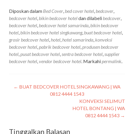
Diposkan dalam
Bed Cover
,
bed cover hotel
,
bedcover
,
bedcover hotel
,
bikin bedcover hotel
dan dilabeli
bedcover
,
bedcover hotel
,
bedcover hotel samarinda
,
bikin bedcover
hotel
,
bikin bedcover hotel singkawang
,
buat bedcover hotel
,
grosir bedcover hotel
,
hotel
,
hotel samarinda
,
konveksi
bedcover hotel
,
pabrik bedcover hotel
,
produsen bedcover
hotel
,
pusat bedcover hotel
,
sentra bedcover hotel
,
supplier
bedcover hotel
,
vendor bedcover hotel
. Markahi
permalink
.
←
BUAT BEDCOVER HOTEL SINGKAWANG | WA
0812 4444 1543
KONVEKSI SELIMUT
HOTEL BONTANG | WA
0812 4444 1543
→
Tinggalkan Balasan