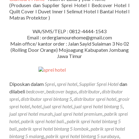
(Produsen dan Supplier Sprei Hotel I Bedcover Hotel I
Quilt Cover I Duvet Inner I Selimut Hotel I Bantal Hotel I
Matras Protektor )
WA/SMS/TELP : 0812-4444-1543
Email : orderglamourehome@gmail.com
Main office/ kantor order : Jalan Sayid Sulaiman 3 No 02
(Rolling Door Orange) Mojoagung Kabupaten Jombang
Jawa Timur
Diposkan dalam
Sprei
,
sprei hotel
,
Supplier Sprei Hotel
dan
dilabeli
bedcover
,
bedcover bagus
,
distributor
,
distributor
sprei
,
distributor sprei bintang 5
,
distributor sprei hotel
,
grosir
sprei hotel
,
hotel
,
jual sprei hotel
,
jual sprei hotel bintang 5
,
jual sprei hotel murah
,
jual sprei hotel premium
,
pabrik sprei
hotel
,
pabrik sprei hotel bali.
,
pabrik sprei hotel bintang 5
bali
,
pabrik sprei hotel bintang 5 lombok
,
pabrik sprei hotel
bintang 5 malang
,
pabrik sprei hotel bintang 5 surabaya
,