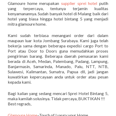
Glamoure home merupakan
supplier sprei hotel
putih
yang terpercaya, tentunya terjamin kualitas
kenyamanannya. Sudah banyak hotel di Malang baik dari
hotel yang biasa hingga hotel bintang 5 yang menjadi
mitra glamoure home.
Kami sudah terbiasa menangani order dari dalam
maupaun luar kota Jombang Surabaya. Kami juga telah
bekerja sama dengan beberapa expedisi cargo Port to
Port atau Door to Doors guna memudahkan proses
pengiriman barang. Beberapa daerah pemasaran kami
berada di Aceh, Medan, Palembang, Padang, Lampung,
Banjarmasin, Samarinda, Manado, Palu, NTT, NTB,
Sulawesi, Kalimantan, Sumatra, Papua dll, jadi jangan
kuwatirkan kepercayaan anda untuk order atau pesan
kepada kami.
Bagi kalian yang sedang mencari Sprei Hotel Bintang 5,
maka kamilah solusinya. Tidak percaya, BUKTIKAN !!!
Best regrads,
Glamoure Home
–Touch of Luxury your Home