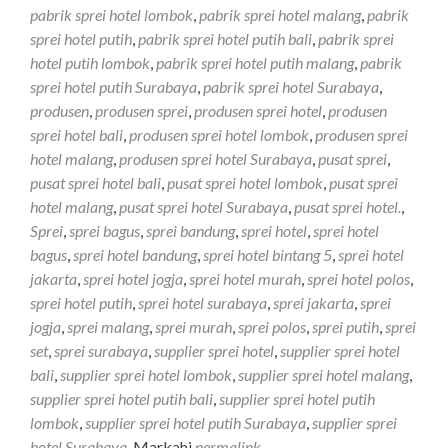
pabrik sprei hotel lombok
,
pabrik sprei hotel malang
,
pabrik
sprei hotel putih
,
pabrik sprei hotel putih bali
,
pabrik sprei
hotel putih lombok
,
pabrik sprei hotel putih malang
,
pabrik
sprei hotel putih Surabaya
,
pabrik sprei hotel Surabaya
,
produsen
,
produsen sprei
,
produsen sprei hotel
,
produsen
sprei hotel bali
,
produsen sprei hotel lombok
,
produsen sprei
hotel malang
,
produsen sprei hotel Surabaya
,
pusat sprei
,
pusat sprei hotel bali
,
pusat sprei hotel lombok
,
pusat sprei
hotel malang
,
pusat sprei hotel Surabaya
,
pusat sprei hotel.
,
Sprei
,
sprei bagus
,
sprei bandung
,
sprei hotel
,
sprei hotel
bagus
,
sprei hotel bandung
,
sprei hotel bintang 5
,
sprei hotel
jakarta
,
sprei hotel jogja
,
sprei hotel murah
,
sprei hotel polos
,
sprei hotel putih
,
sprei hotel surabaya
,
sprei jakarta
,
sprei
jogja
,
sprei malang
,
sprei murah
,
sprei polos
,
sprei putih
,
sprei
set
,
sprei surabaya
,
supplier sprei hotel
,
supplier sprei hotel
bali
,
supplier sprei hotel lombok
,
supplier sprei hotel malang
,
supplier sprei hotel putih bali
,
supplier sprei hotel putih
lombok
,
supplier sprei hotel putih Surabaya
,
supplier sprei
hotel Surabaya
. Markahi
permalink
.