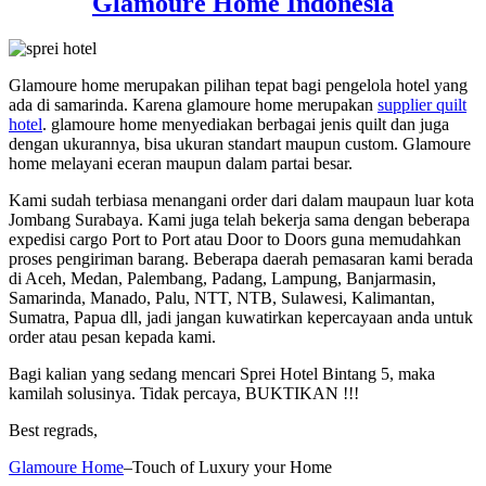
Glamoure Home Indonesia
Glamoure home merupakan pilihan tepat bagi pengelola hotel yang
ada di samarinda. Karena glamoure home merupakan
supplier quilt
hotel
. glamoure home menyediakan berbagai jenis quilt dan juga
dengan ukurannya, bisa ukuran standart maupun custom. Glamoure
home melayani eceran maupun dalam partai besar.
Kami sudah terbiasa menangani order dari dalam maupaun luar kota
Jombang Surabaya. Kami juga telah bekerja sama dengan beberapa
expedisi cargo Port to Port atau Door to Doors guna memudahkan
proses pengiriman barang. Beberapa daerah pemasaran kami berada
di Aceh, Medan, Palembang, Padang, Lampung, Banjarmasin,
Samarinda, Manado, Palu, NTT, NTB, Sulawesi, Kalimantan,
Sumatra, Papua dll, jadi jangan kuwatirkan kepercayaan anda untuk
order atau pesan kepada kami.
Bagi kalian yang sedang mencari Sprei Hotel Bintang 5, maka
kamilah solusinya. Tidak percaya, BUKTIKAN !!!
Best regrads,
Glamoure Home
–Touch of Luxury your Home