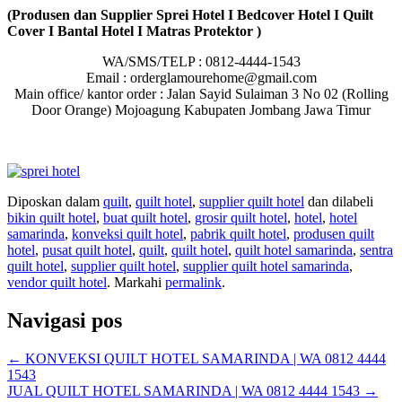
(Produsen dan Supplier Sprei Hotel I Bedcover Hotel I Quilt
Cover I Bantal Hotel I Matras Protektor )
WA/SMS/TELP : 0812-4444-1543
Email : orderglamourehome@gmail.com
Main office/ kantor order : Jalan Sayid Sulaiman 3 No 02 (Rolling
Door Orange) Mojoagung Kabupaten Jombang Jawa Timur
Diposkan dalam
quilt
,
quilt hotel
,
supplier quilt hotel
dan dilabeli
bikin quilt hotel
,
buat quilt hotel
,
grosir quilt hotel
,
hotel
,
hotel
samarinda
,
konveksi quilt hotel
,
pabrik quilt hotel
,
produsen quilt
hotel
,
pusat quilt hotel
,
quilt
,
quilt hotel
,
quilt hotel samarinda
,
sentra
quilt hotel
,
supplier quilt hotel
,
supplier quilt hotel samarinda
,
vendor quilt hotel
. Markahi
permalink
.
Navigasi pos
←
KONVEKSI QUILT HOTEL SAMARINDA | WA 0812 4444
1543
JUAL QUILT HOTEL SAMARINDA | WA 0812 4444 1543
→