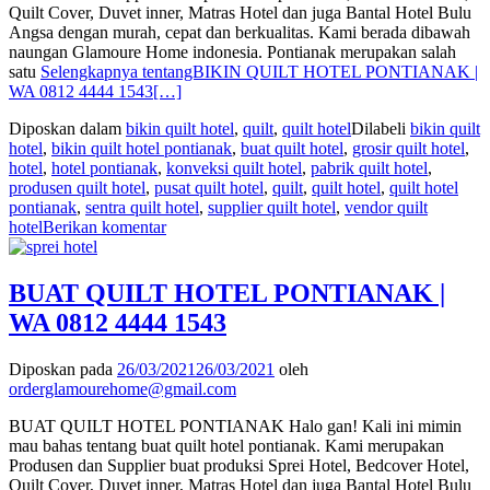
Quilt Cover, Duvet inner, Matras Hotel dan juga Bantal Hotel Bulu
Angsa dengan murah, cepat dan berkualitas. Kami berada dibawah
naungan Glamoure Home indonesia. Pontianak merupakan salah
satu
Selengkapnya tentangBIKIN QUILT HOTEL PONTIANAK |
WA 0812 4444 1543
[…]
Diposkan dalam
bikin quilt hotel
,
quilt
,
quilt hotel
Dilabeli
bikin quilt
hotel
,
bikin quilt hotel pontianak
,
buat quilt hotel
,
grosir quilt hotel
,
hotel
,
hotel pontianak
,
konveksi quilt hotel
,
pabrik quilt hotel
,
produsen quilt hotel
,
pusat quilt hotel
,
quilt
,
quilt hotel
,
quilt hotel
pontianak
,
sentra quilt hotel
,
supplier quilt hotel
,
vendor quilt
hotel
Berikan komentar
BUAT QUILT HOTEL PONTIANAK |
WA 0812 4444 1543
Diposkan pada
26/03/2021
26/03/2021
oleh
orderglamourehome@gmail.com
BUAT QUILT HOTEL PONTIANAK Halo gan! Kali ini mimin
mau bahas tentang buat quilt hotel pontianak. Kami merupakan
Produsen dan Supplier buat produksi Sprei Hotel, Bedcover Hotel,
Quilt Cover, Duvet inner, Matras Hotel dan juga Bantal Hotel Bulu