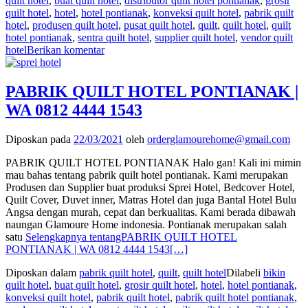
quilt hotel
,
buat quilt hotel
,
distributor quilt hotel pontianak
,
grosir
quilt hotel
,
hotel
,
hotel pontianak
,
konveksi quilt hotel
,
pabrik quilt
hotel
,
produsen quilt hotel
,
pusat quilt hotel
,
quilt
,
quilt hotel
,
quilt
hotel pontianak
,
sentra quilt hotel
,
supplier quilt hotel
,
vendor quilt
hotel
Berikan komentar
PABRIK QUILT HOTEL PONTIANAK |
WA 0812 4444 1543
Diposkan pada
22/03/2021
oleh
orderglamourehome@gmail.com
PABRIK QUILT HOTEL PONTIANAK Halo gan! Kali ini mimin
mau bahas tentang pabrik quilt hotel pontianak. Kami merupakan
Produsen dan Supplier buat produksi Sprei Hotel, Bedcover Hotel,
Quilt Cover, Duvet inner, Matras Hotel dan juga Bantal Hotel Bulu
Angsa dengan murah, cepat dan berkualitas. Kami berada dibawah
naungan Glamoure Home indonesia. Pontianak merupakan salah
satu
Selengkapnya tentangPABRIK QUILT HOTEL
PONTIANAK | WA 0812 4444 1543
[…]
Diposkan dalam
pabrik quilt hotel
,
quilt
,
quilt hotel
Dilabeli
bikin
quilt hotel
,
buat quilt hotel
,
grosir quilt hotel
,
hotel
,
hotel pontianak
,
konveksi quilt hotel
,
pabrik quilt hotel
,
pabrik quilt hotel pontianak
,