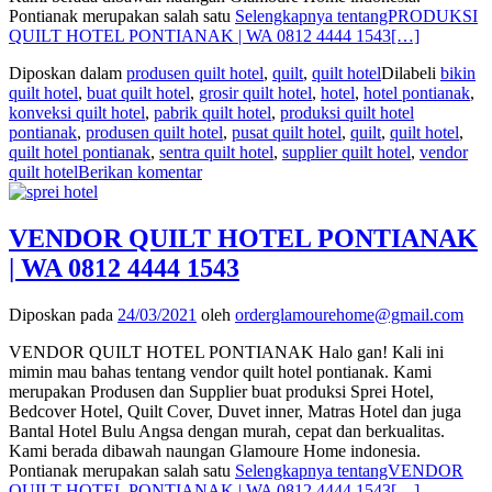
Pontianak merupakan salah satu
Selengkapnya tentangPRODUKSI
QUILT HOTEL PONTIANAK | WA 0812 4444 1543
[…]
Diposkan dalam
produsen quilt hotel
,
quilt
,
quilt hotel
Dilabeli
bikin
quilt hotel
,
buat quilt hotel
,
grosir quilt hotel
,
hotel
,
hotel pontianak
,
konveksi quilt hotel
,
pabrik quilt hotel
,
produksi quilt hotel
pontianak
,
produsen quilt hotel
,
pusat quilt hotel
,
quilt
,
quilt hotel
,
quilt hotel pontianak
,
sentra quilt hotel
,
supplier quilt hotel
,
vendor
quilt hotel
Berikan komentar
VENDOR QUILT HOTEL PONTIANAK
| WA 0812 4444 1543
Diposkan pada
24/03/2021
oleh
orderglamourehome@gmail.com
VENDOR QUILT HOTEL PONTIANAK Halo gan! Kali ini
mimin mau bahas tentang vendor quilt hotel pontianak. Kami
merupakan Produsen dan Supplier buat produksi Sprei Hotel,
Bedcover Hotel, Quilt Cover, Duvet inner, Matras Hotel dan juga
Bantal Hotel Bulu Angsa dengan murah, cepat dan berkualitas.
Kami berada dibawah naungan Glamoure Home indonesia.
Pontianak merupakan salah satu
Selengkapnya tentangVENDOR
QUILT HOTEL PONTIANAK | WA 0812 4444 1543
[…]