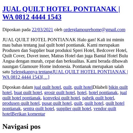
JUAL QUILT HOTEL PONTIANAK |
WA 0812 4444 1543
Diposkan pada
22/03/2021
oleh
orderglamourehome@gmail.com
JUAL QUILT HOTEL PONTIANAK Halo gan! Kali ini mimin
mau bahas tentang jual quilt hotel pontianak. Kami merupakan
Produsen dan Supplier buat produksi Sprei Hotel, Bedcover Hotel,
Quilt Cover, Duvet inner, Matras Hotel dan juga Bantal Hotel Bulu
Angsa dengan murah, cepat dan berkualitas. Kami berada dibawah
naungan Glamoure Home indonesia. Pontianak merupakan salah
satu
Selengkapnya tentangJUAL QUILT HOTEL PONTIANAK |
WA 0812 4444 1543
[…]
Diposkan dalam
jual quilt hotel
,
quilt
,
quilt hotel
Dilabeli
bikin quilt
hotel
,
buat quilt hotel
,
grosir quilt hotel
,
hotel
,
hotel pontianak
,
jual
quilt hotel pontianak
,
konveksi quilt hotel
,
pabrik quilt hotel
,
produsen quilt hotel
,
pusat quilt hotel
,
quilt
,
quilt hotel
,
quilt hotel
pontianak
,
sentra quilt hotel
,
supplier quilt hotel
,
vendor quilt
hotel
Berikan komentar
Navigasi pos