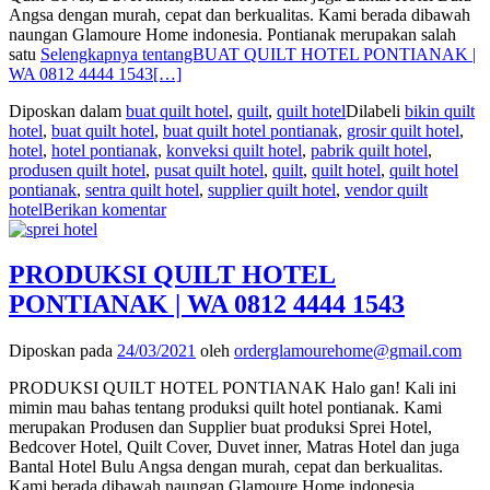
Angsa dengan murah, cepat dan berkualitas. Kami berada dibawah
naungan Glamoure Home indonesia. Pontianak merupakan salah
satu
Selengkapnya tentangBUAT QUILT HOTEL PONTIANAK |
WA 0812 4444 1543
[…]
Diposkan dalam
buat quilt hotel
,
quilt
,
quilt hotel
Dilabeli
bikin quilt
hotel
,
buat quilt hotel
,
buat quilt hotel pontianak
,
grosir quilt hotel
,
hotel
,
hotel pontianak
,
konveksi quilt hotel
,
pabrik quilt hotel
,
produsen quilt hotel
,
pusat quilt hotel
,
quilt
,
quilt hotel
,
quilt hotel
pontianak
,
sentra quilt hotel
,
supplier quilt hotel
,
vendor quilt
hotel
Berikan komentar
PRODUKSI QUILT HOTEL
PONTIANAK | WA 0812 4444 1543
Diposkan pada
24/03/2021
oleh
orderglamourehome@gmail.com
PRODUKSI QUILT HOTEL PONTIANAK Halo gan! Kali ini
mimin mau bahas tentang produksi quilt hotel pontianak. Kami
merupakan Produsen dan Supplier buat produksi Sprei Hotel,
Bedcover Hotel, Quilt Cover, Duvet inner, Matras Hotel dan juga
Bantal Hotel Bulu Angsa dengan murah, cepat dan berkualitas.
Kami berada dibawah naungan Glamoure Home indonesia.