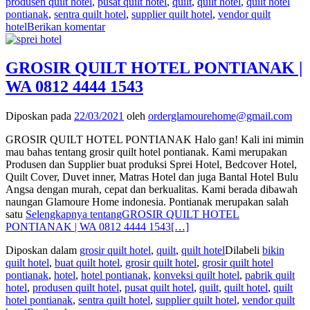
produsen quilt hotel
,
pusat quilt hotel
,
quilt
,
quilt hotel
,
quilt hotel
pontianak
,
sentra quilt hotel
,
supplier quilt hotel
,
vendor quilt
hotel
Berikan komentar
GROSIR QUILT HOTEL PONTIANAK |
WA 0812 4444 1543
Diposkan pada
22/03/2021
oleh
orderglamourehome@gmail.com
GROSIR QUILT HOTEL PONTIANAK Halo gan! Kali ini mimin
mau bahas tentang grosir quilt hotel pontianak. Kami merupakan
Produsen dan Supplier buat produksi Sprei Hotel, Bedcover Hotel,
Quilt Cover, Duvet inner, Matras Hotel dan juga Bantal Hotel Bulu
Angsa dengan murah, cepat dan berkualitas. Kami berada dibawah
naungan Glamoure Home indonesia. Pontianak merupakan salah
satu
Selengkapnya tentangGROSIR QUILT HOTEL
PONTIANAK | WA 0812 4444 1543
[…]
Diposkan dalam
grosir quilt hotel
,
quilt
,
quilt hotel
Dilabeli
bikin
quilt hotel
,
buat quilt hotel
,
grosir quilt hotel
,
grosir quilt hotel
pontianak
,
hotel
,
hotel pontianak
,
konveksi quilt hotel
,
pabrik quilt
hotel
,
produsen quilt hotel
,
pusat quilt hotel
,
quilt
,
quilt hotel
,
quilt
hotel pontianak
,
sentra quilt hotel
,
supplier quilt hotel
,
vendor quilt