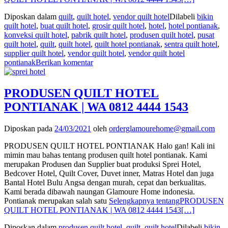
Diposkan dalam
quilt
,
quilt hotel
,
vendor quilt hotel
Dilabeli
bikin
quilt hotel
,
buat quilt hotel
,
grosir quilt hotel
,
hotel
,
hotel pontianak
,
konveksi quilt hotel
,
pabrik quilt hotel
,
produsen quilt hotel
,
pusat
quilt hotel
,
quilt
,
quilt hotel
,
quilt hotel pontianak
,
sentra quilt hotel
,
supplier quilt hotel
,
vendor quilt hotel
,
vendor quilt hotel
pontianak
Berikan komentar
PRODUSEN QUILT HOTEL
PONTIANAK | WA 0812 4444 1543
Diposkan pada
24/03/2021
oleh
orderglamourehome@gmail.com
PRODUSEN QUILT HOTEL PONTIANAK Halo gan! Kali ini
mimin mau bahas tentang produsen quilt hotel pontianak. Kami
merupakan Produsen dan Supplier buat produksi Sprei Hotel,
Bedcover Hotel, Quilt Cover, Duvet inner, Matras Hotel dan juga
Bantal Hotel Bulu Angsa dengan murah, cepat dan berkualitas.
Kami berada dibawah naungan Glamoure Home indonesia.
Pontianak merupakan salah satu
Selengkapnya tentangPRODUSEN
QUILT HOTEL PONTIANAK | WA 0812 4444 1543
[…]
Diposkan dalam
produsen quilt hotel
,
quilt
,
quilt hotel
Dilabeli
bikin