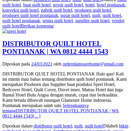
quilt hotel
,
buat quilt hotel
,
grosir quilt hotel
,
hotel
,
hotel pontianak
,
konveksi quilt hotel
,
pabrik quilt hotel
,
produsen quilt hotel
,
produsen quilt hotel pontianak
,
pusat quilt hotel
,
quilt
,
quilt hotel
,
quilt hotel pontianak
,
sentra quilt hotel
,
supplier quilt hotel
,
vendor
quilt hotel
Berikan komentar
DISTRIBUTOR QUILT HOTEL
PONTIANAK | WA 0812 4444 1543
Diposkan pada
24/03/2021
oleh
orderglamourehome@gmail.com
DISTRIBUTOR QUILT HOTEL PONTIANAK Halo gan! Kali
ini mimin mau bahas tentang distributor quilt hotel pontianak. Kami
merupakan Produsen dan Supplier buat produksi Sprei Hotel,
Bedcover Hotel, Quilt Cover, Duvet inner, Matras Hotel dan juga
Bantal Hotel Bulu Angsa dengan murah, cepat dan berkualitas.
Kami berada dibawah naungan Glamoure Home indonesia.
Pontianak merupakan salah satu
Selengkapnya
tentangDISTRIBUTOR QUILT HOTEL PONTIANAK | WA
0812 4444 1543
[…]
Diposkan dalam
distributor quilt hotel
,
quilt
,
quilt hotel
Dilabeli
bikin