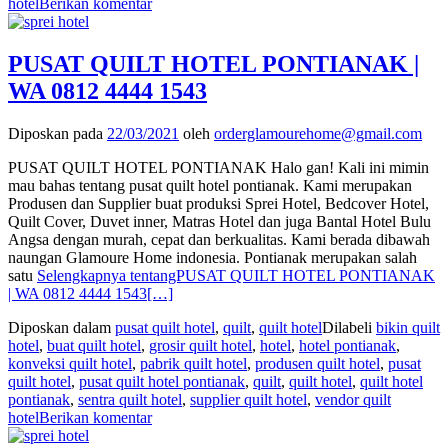
hotel
Berikan komentar
PUSAT QUILT HOTEL PONTIANAK |
WA 0812 4444 1543
Diposkan pada
22/03/2021
oleh
orderglamourehome@gmail.com
PUSAT QUILT HOTEL PONTIANAK Halo gan! Kali ini mimin
mau bahas tentang pusat quilt hotel pontianak. Kami merupakan
Produsen dan Supplier buat produksi Sprei Hotel, Bedcover Hotel,
Quilt Cover, Duvet inner, Matras Hotel dan juga Bantal Hotel Bulu
Angsa dengan murah, cepat dan berkualitas. Kami berada dibawah
naungan Glamoure Home indonesia. Pontianak merupakan salah
satu
Selengkapnya tentangPUSAT QUILT HOTEL PONTIANAK
| WA 0812 4444 1543
[…]
Diposkan dalam
pusat quilt hotel
,
quilt
,
quilt hotel
Dilabeli
bikin quilt
hotel
,
buat quilt hotel
,
grosir quilt hotel
,
hotel
,
hotel pontianak
,
konveksi quilt hotel
,
pabrik quilt hotel
,
produsen quilt hotel
,
pusat
quilt hotel
,
pusat quilt hotel pontianak
,
quilt
,
quilt hotel
,
quilt hotel
pontianak
,
sentra quilt hotel
,
supplier quilt hotel
,
vendor quilt
hotel
Berikan komentar