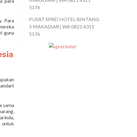
ya para
5176
PUSAT SPREI HOTEL BINTANG
. Para
mereka
5 MAKASSAR | WA 0821 4311
el guna
5176
sia
rupakan
tandart
ja sama
arang.
rinda,
a untuk