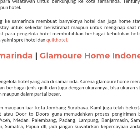
i para wisatawan untuk berkunjung ke kota samarinda. Tentun
un hotel.
g ke samarinda membuat banyaknya hotel dan juga home stay
ay untuk sekedar beristirahat maupun untuk menginap saat 
at para pengelola hotel membutuhkan berbagai kebutuhan hot
yakni sprei hotel dan
quilthotel.
amarinda
|
Glamoure Home Indone
engelola hotel yang ada di samarinda. Karena glamoure home me
 berbagai jenis quilt dan juga dengan ukurannya, bisa ukuran s
 maupun dalam partai besar.
am maupaun luar kota Jombang Surabaya. Kami juga telah beker
rt atau Door to Doors guna memudahkan proses pengiriman b
ceh, Medan, Palembang, Padang, Lampung, Banjarmasin, Sama
, Sumatra, Papua dll, jadi jangan kuwatirkan kepercayaan and