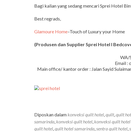
Bagi kalian yang sedang mencari Sprei Hotel Bi
Best regrads,
Glamoure Home
–Touch of Luxury your Home
(Produsen dan Supplier Sprei Hotel I Bedcover
WA/S
Email :
Main office/ kantor order : Jalan Sayid Sula
Diposkan dalam
konveksi quilt hotel
,
quilt
,
quilt ho
samarinda
,
konveksi quilt hotel
,
konveksi quilt hote
quilt hotel
,
quilt hotel samarinda
,
sentra quilt hotel
,
s