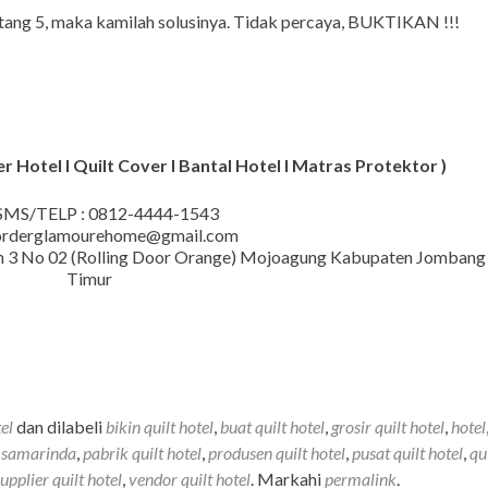
ntang 5, maka kamilah solusinya. Tidak percaya, BUKTIKAN !!!
 Hotel I Quilt Cover I Bantal Hotel I Matras Protektor )
MS/TELP : 0812-4444-1543
 orderglamourehome@gmail.com
iman 3 No 02 (Rolling Door Orange) Mojoagung Kabupaten Jombang
Timur
tel
dan dilabeli
bikin quilt hotel
,
buat quilt hotel
,
grosir quilt hotel
,
hotel
l samarinda
,
pabrik quilt hotel
,
produsen quilt hotel
,
pusat quilt hotel
,
qu
upplier quilt hotel
,
vendor quilt hotel
. Markahi
permalink
.