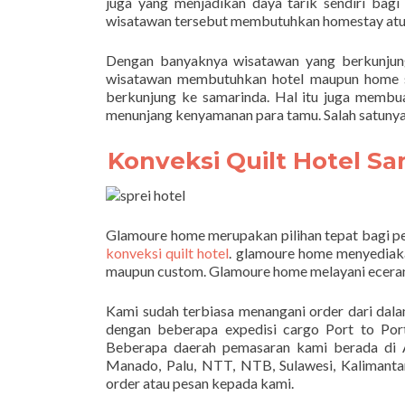
juga yang menjadikan daya tarik sendiri bag
wisatawan tersebut membutuhkan homestay atup
Dengan banyaknya wisatawan yang berkunjun
wisatawan membutuhkan hotel maupun home st
berkunjung ke samarinda. Hal itu juga membu
menunjang kenyamanan para tamu. Salah satunya 
Konveksi Quilt Hotel S
Glamoure home merupakan pilihan tepat bagi p
konveksi quilt hotel
. glamoure home menyediakan
maupun custom. Glamoure home melayani eceran
Kami sudah terbiasa menangani order dari dal
dengan beberapa expedisi cargo Port to Po
Beberapa daerah pemasaran kami berada di A
Manado, Palu, NTT, NTB, Sulawesi, Kalimantan
order atau pesan kepada kami.