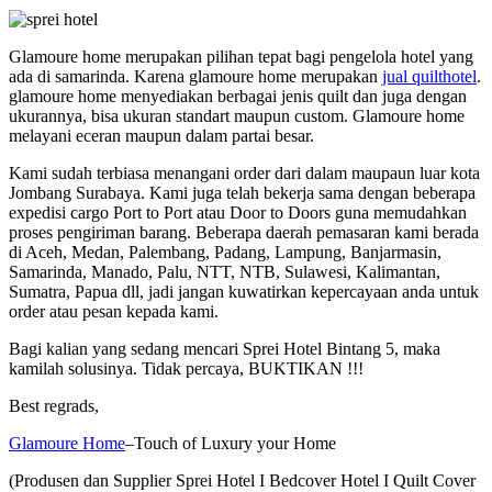
Glamoure home merupakan pilihan tepat bagi pengelola hotel yang
ada di samarinda. Karena glamoure home merupakan
jual quilthotel
.
glamoure home menyediakan berbagai jenis quilt dan juga dengan
ukurannya, bisa ukuran standart maupun custom. Glamoure home
melayani eceran maupun dalam partai besar.
Kami sudah terbiasa menangani order dari dalam maupaun luar kota
Jombang Surabaya. Kami juga telah bekerja sama dengan beberapa
expedisi cargo Port to Port atau Door to Doors guna memudahkan
proses pengiriman barang. Beberapa daerah pemasaran kami berada
di Aceh, Medan, Palembang, Padang, Lampung, Banjarmasin,
Samarinda, Manado, Palu, NTT, NTB, Sulawesi, Kalimantan,
Sumatra, Papua dll, jadi jangan kuwatirkan kepercayaan anda untuk
order atau pesan kepada kami.
Bagi kalian yang sedang mencari Sprei Hotel Bintang 5, maka
kamilah solusinya. Tidak percaya, BUKTIKAN !!!
Best regrads,
Glamoure Home
–Touch of Luxury your Home
(Produsen dan Supplier Sprei Hotel I Bedcover Hotel I Quilt Cover