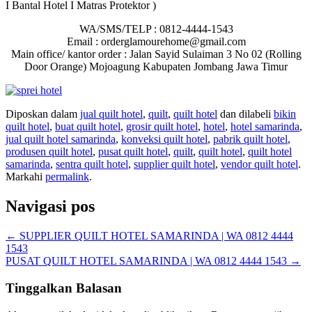
I Bantal Hotel I Matras Protektor )
WA/SMS/TELP : 0812-4444-1543
Email : orderglamourehome@gmail.com
Main office/ kantor order : Jalan Sayid Sulaiman 3 No 02 (Rolling
Door Orange) Mojoagung Kabupaten Jombang Jawa Timur
Diposkan dalam
jual quilt hotel
,
quilt
,
quilt hotel
dan dilabeli
bikin
quilt hotel
,
buat quilt hotel
,
grosir quilt hotel
,
hotel
,
hotel samarinda
,
jual quilt hotel samarinda
,
konveksi quilt hotel
,
pabrik quilt hotel
,
produsen quilt hotel
,
pusat quilt hotel
,
quilt
,
quilt hotel
,
quilt hotel
samarinda
,
sentra quilt hotel
,
supplier quilt hotel
,
vendor quilt hotel
.
Markahi
permalink
.
Navigasi pos
←
SUPPLIER QUILT HOTEL SAMARINDA | WA 0812 4444
1543
PUSAT QUILT HOTEL SAMARINDA | WA 0812 4444 1543
→
Tinggalkan Balasan