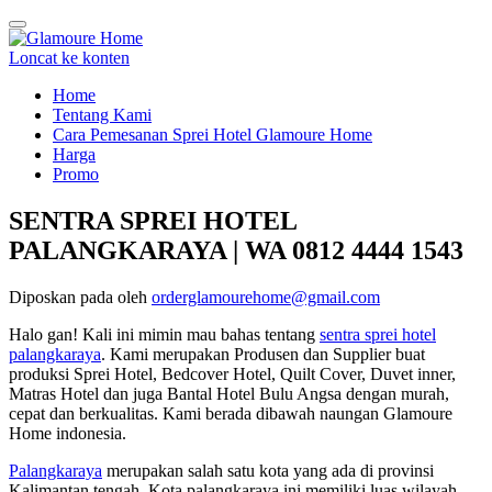
Tukar
navigasi
Loncat ke konten
Home
Tentang Kami
Cara Pemesanan Sprei Hotel Glamoure Home
Harga
Promo
SENTRA SPREI HOTEL
PALANGKARAYA | WA 0812 4444 1543
Diposkan pada
oleh
orderglamourehome@gmail.com
Halo gan! Kali ini mimin mau bahas tentang
sentra sprei hotel
palangkaraya
. Kami merupakan Produsen dan Supplier buat
produksi Sprei Hotel, Bedcover Hotel, Quilt Cover, Duvet inner,
Matras Hotel dan juga Bantal Hotel Bulu Angsa dengan murah,
cepat dan berkualitas. Kami berada dibawah naungan Glamoure
Home indonesia.
Palangkaraya
merupakan salah satu kota yang ada di provinsi
Kalimantan tengah. Kota palangkaraya ini memiliki luas wilayah