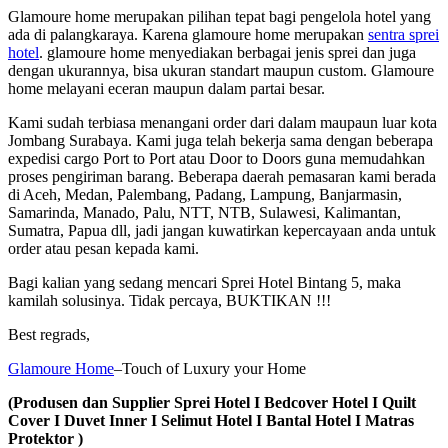
Glamoure home merupakan pilihan tepat bagi pengelola hotel yang
ada di palangkaraya. Karena glamoure home merupakan
sentra sprei
hotel
. glamoure home menyediakan berbagai jenis sprei dan juga
dengan ukurannya, bisa ukuran standart maupun custom. Glamoure
home melayani eceran maupun dalam partai besar.
Kami sudah terbiasa menangani order dari dalam maupaun luar kota
Jombang Surabaya. Kami juga telah bekerja sama dengan beberapa
expedisi cargo Port to Port atau Door to Doors guna memudahkan
proses pengiriman barang. Beberapa daerah pemasaran kami berada
di Aceh, Medan, Palembang, Padang, Lampung, Banjarmasin,
Samarinda, Manado, Palu, NTT, NTB, Sulawesi, Kalimantan,
Sumatra, Papua dll, jadi jangan kuwatirkan kepercayaan anda untuk
order atau pesan kepada kami.
Bagi kalian yang sedang mencari Sprei Hotel Bintang 5, maka
kamilah solusinya. Tidak percaya, BUKTIKAN !!!
Best regrads,
Glamoure Home
–Touch of Luxury your Home
(Produsen dan Supplier Sprei Hotel I Bedcover Hotel I Quilt
Cover I Duvet Inner I Selimut Hotel I Bantal Hotel I Matras
Protektor )