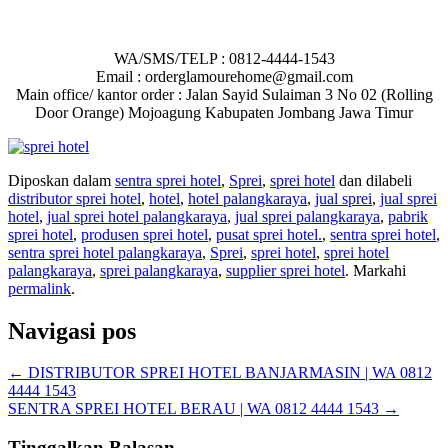
WA/SMS/TELP : 0812-4444-1543
Email : orderglamourehome@gmail.com
Main office/ kantor order : Jalan Sayid Sulaiman 3 No 02 (Rolling
Door Orange) Mojoagung Kabupaten Jombang Jawa Timur
Diposkan dalam
sentra sprei hotel
,
Sprei
,
sprei hotel
dan dilabeli
distributor sprei hotel
,
hotel
,
hotel palangkaraya
,
jual sprei
,
jual sprei
hotel
,
jual sprei hotel palangkaraya
,
jual sprei palangkaraya
,
pabrik
sprei hotel
,
produsen sprei hotel
,
pusat sprei hotel.
,
sentra sprei hotel
,
sentra sprei hotel palangkaraya
,
Sprei
,
sprei hotel
,
sprei hotel
palangkaraya
,
sprei palangkaraya
,
supplier sprei hotel
. Markahi
permalink
.
Navigasi pos
←
DISTRIBUTOR SPREI HOTEL BANJARMASIN | WA 0812
4444 1543
SENTRA SPREI HOTEL BERAU | WA 0812 4444 1543
→
Tinggalkan Balasan