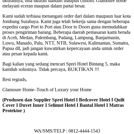
ukurannya, bisa ukuran standart maupun custom. Glamoure home
melayani eceran maupun dalam partai besar.
Kami sudah terbiasa menangani order dari dalam maupaun luar kota
Jombang Surabaya. Kami juga telah bekerja sama dengan beberapa
expedisi cargo Port to Port atau Door to Doors guna memudahkan
proses pengiriman barang. Beberapa daerah pemasaran kami berada
di Aceh, Medan, Palembang, Padang, Lampung, Banjarmasin,
Luwu, Manado, Palu, NTT, NTB, Sulawesi, Kalimantan, Sumatra,
Papua dll, jadi jangan kuwatirkan kepercayaan anda untuk order
atau pesan kepada kami.
Bagi kalian yang sedang mencari Sprei Hotel Bintang 5, maka
kamilah solusinya. Tidak percaya, BUKTIKAN !!!
Best regrads,
Glamoure Home–Touch of Luxury your Home
(Produsen dan Supplier Sprei Hotel I Bedcover Hotel I Quilt
Cover I Duvet Inner I Selimut Hotel I Bantal Hotel I Matras
Protektor )
WA/SMS/TELP : 0812-4444-1543