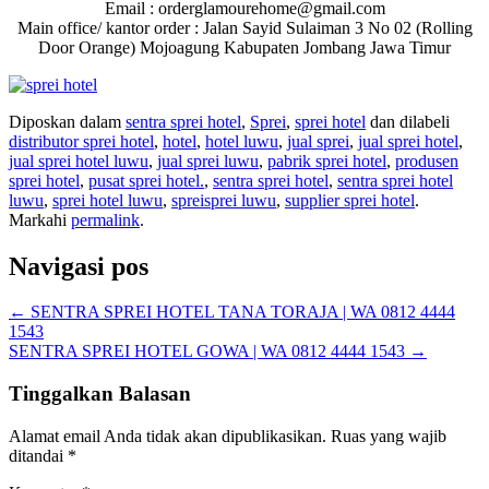
Email : orderglamourehome@gmail.com
Main office/ kantor order : Jalan Sayid Sulaiman 3 No 02 (Rolling
Door Orange) Mojoagung Kabupaten Jombang Jawa Timur
Diposkan dalam
sentra sprei hotel
,
Sprei
,
sprei hotel
dan dilabeli
distributor sprei hotel
,
hotel
,
hotel luwu
,
jual sprei
,
jual sprei hotel
,
jual sprei hotel luwu
,
jual sprei luwu
,
pabrik sprei hotel
,
produsen
sprei hotel
,
pusat sprei hotel.
,
sentra sprei hotel
,
sentra sprei hotel
luwu
,
sprei hotel luwu
,
spreisprei luwu
,
supplier sprei hotel
.
Markahi
permalink
.
Navigasi pos
←
SENTRA SPREI HOTEL TANA TORAJA | WA 0812 4444
1543
SENTRA SPREI HOTEL GOWA | WA 0812 4444 1543
→
Tinggalkan Balasan
Alamat email Anda tidak akan dipublikasikan.
Ruas yang wajib
ditandai
*