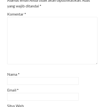
Alamat email Anda tidak akan dipublikasikan.
Ruas
yang wajib ditandai
*
Komentar
*
Nama
*
Email
*
Situs Web