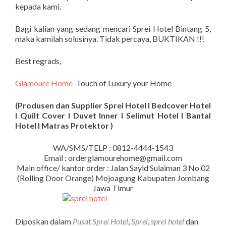
kepada kami.
Bagi kalian yang sedang mencari Sprei Hotel Bintang 5,
maka kamilah solusinya. Tidak percaya, BUKTIKAN !!!
Best regrads,
Glamoure Home
–Touch of Luxury your Home
(Produsen dan Supplier Sprei Hotel I Bedcover Hotel
I Quilt Cover I Duvet Inner I Selimut Hotel I Bantal
Hotel I Matras Protektor )
WA/SMS/TELP : 0812-4444-1543
Email : orderglamourehome@gmail.com
Main office/ kantor order : Jalan Sayid Sulaiman 3 No 02
(Rolling Door Orange) Mojoagung Kabupaten Jombang
Jawa Timur
Diposkan dalam
Pusat Sprei Hotel
,
Sprei
,
sprei hotel
dan