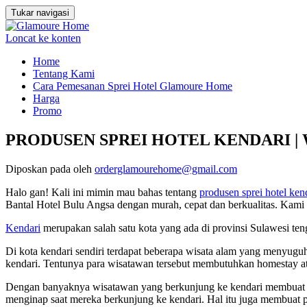
Tukar navigasi
Loncat ke konten
Home
Tentang Kami
Cara Pemesanan Sprei Hotel Glamoure Home
Harga
Promo
PRODUSEN SPREI HOTEL KENDARI | WA
Diposkan pada
oleh
orderglamourehome@gmail.com
Halo gan! Kali ini mimin mau bahas tentang
produsen sprei hotel ken
Bantal Hotel Bulu Angsa dengan murah, cepat dan berkualitas. Kam
Kendari
merupakan salah satu kota yang ada di provinsi Sulawesi ten
Di kota kendari sendiri terdapat beberapa wisata alam yang menyugu
kendari. Tentunya para wisatawan tersebut membutuhkan homestay at
Dengan banyaknya wisatawan yang berkunjung ke kendari membuat b
menginap saat mereka berkunjung ke kendari. Hal itu juga membuat