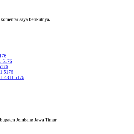
 komentar saya berikutnya.
176
 5176
5176
1 5176
 4311 5176
abupaten Jombang Jawa Timur