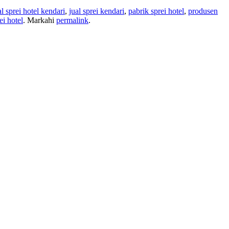
al sprei hotel kendari
,
jual sprei kendari
,
pabrik sprei hotel
,
produsen
ei hotel
. Markahi
permalink
.