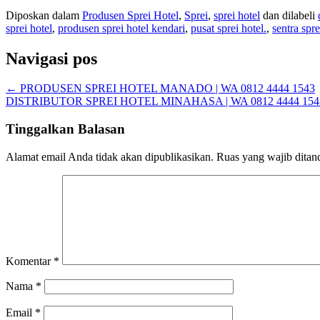
Diposkan dalam
Produsen Sprei Hotel
,
Sprei
,
sprei hotel
dan dilabeli
sprei hotel
,
produsen sprei hotel kendari
,
pusat sprei hotel.
,
sentra spre
Navigasi pos
←
PRODUSEN SPREI HOTEL MANADO | WA 0812 4444 1543
DISTRIBUTOR SPREI HOTEL MINAHASA | WA 0812 4444 15
Tinggalkan Balasan
Alamat email Anda tidak akan dipublikasikan.
Ruas yang wajib ditan
Komentar
*
Nama
*
Email
*