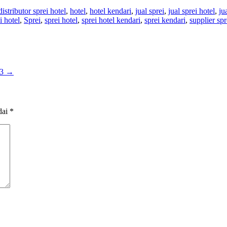
distributor sprei hotel
,
hotel
,
hotel kendari
,
jual sprei
,
jual sprei hotel
,
ju
i hotel
,
Sprei
,
sprei hotel
,
sprei hotel kendari
,
sprei kendari
,
supplier spr
43
→
dai
*