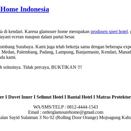
Home Indonesia
ada di kendari. Karena glamoure home merupakan
produsen sprei hotel
.
yani eceran maupun dalam partai besar.
Jombang Surabaya. Kami juga telah bekerja sama dengan beberapa expe
, Medan, Palembang, Padang, Lampung, Banjarmasin, Kendari, Manado
ada kami.
lah solusinya. Tidak percaya, BUKTIKAN !!!
r I Duvet Inner I Selimut Hotel I Bantal Hotel I Matras Protektor
WA/SMS/TELP : 0812-4444-1543
Email : orderglamourehome@gmail.com
 : Jalan Sayid Sulaiman 3 No 02 (Rolling Door Orange) Mojoagung Ka