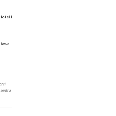
Hotel I
 Jawa
prei
,
sentra