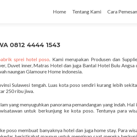
Home
Tentang Kami
Cara Pemesan
WA 0812 4444 1543
pabrik sprei hotel poso
. Kami merupakan Produsen dan Supplie
ver, Duvet inner, Matras Hotel dan juga Bantal Hotel Bulu Angsa
awah naungan Glamoure Home indonesia.
vinsi Sulawesi tengah. Luas kota poso sendiri kurang lebih sekit
r 250 ribu jiwa.
 alam yang menyuguhkan panorama pemandangan yang indah. Hal i
a wisatawan untuk berkunjung ke kota poso. Tentunya para wi
ke poso membuat banyaknya hotel dan juga home stay. Para wi
kedar beristirahat maupun untuk menginap saat mereka berkun