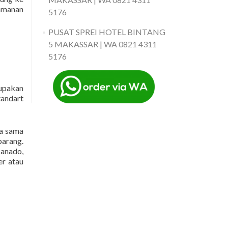
yamanan
5176
PUSAT SPREI HOTEL BINTANG
5 MAKASSAR | WA 0821 4311
5176
upakan
tandart
ja sama
arang.
Manado,
er atau