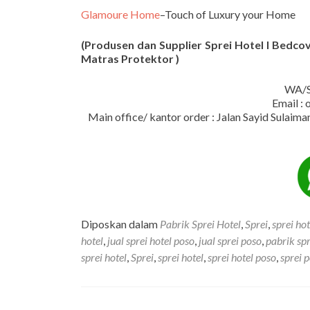
Glamoure Home
–Touch of Luxury your Home
(Produsen dan Supplier Sprei Hotel I Bedcove
Matras Protektor )
WA/S
Email :
Main office/ kantor order : Jalan Sayid Sula
Diposkan dalam
Pabrik Sprei Hotel
,
Sprei
,
sprei hot
hotel
,
jual sprei hotel poso
,
jual sprei poso
,
pabrik spr
sprei hotel
,
Sprei
,
sprei hotel
,
sprei hotel poso
,
sprei 