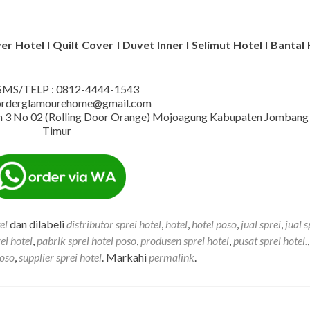
r Hotel I Quilt Cover I Duvet Inner I Selimut Hotel I Bantal 
MS/TELP : 0812-4444-1543
 orderglamourehome@gmail.com
iman 3 No 02 (Rolling Door Orange) Mojoagung Kabupaten Jombang
Timur
el
dan dilabeli
distributor sprei hotel
,
hotel
,
hotel poso
,
jual sprei
,
jual s
ei hotel
,
pabrik sprei hotel poso
,
produsen sprei hotel
,
pusat sprei hotel.
poso
,
supplier sprei hotel
. Markahi
permalink
.