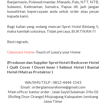
Banjarmasin, Polewali mandar, Manado, Palu, NTT, NTB,
Sulawesi, Kalimantan, Sumatra, Papua dll, jadi jangan
kuwatirkan kepercayaan anda untuk order atau pesan
kepada kami.
Bagi kalian yang sedang mencari Sprei Hotel Bintang 5,
maka kamilah solusinya. Tidak percaya, BUKTIKAN !!!
Best regrads,
Glamoure Home
–Touch of Luxury your Home
(Produsen dan Supplier Sprei Hotel I Bedcover Hotel
I Quilt Cover I Duvet Inner I Selimut Hotel I Bantal
Hotel I Matras Protektor )
WA/SMS/TELP : 0812-4444-1543
Email : orderglamourehome@gmail.com
Main office/ kantor order : Jalan Sayid Sulaiman 3 No 02
(Rolling Door Orange) Mojoagung Kabupaten Jombang
Jawa Timur