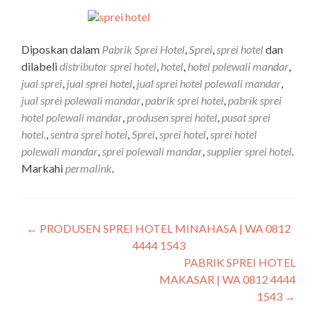
Diposkan dalam
Pabrik Sprei Hotel
,
Sprei
,
sprei hotel
dan
dilabeli
distributor sprei hotel
,
hotel
,
hotel polewali mandar
,
jual sprei
,
jual sprei hotel
,
jual sprei hotel polewali mandar
,
jual sprei polewali mandar
,
pabrik sprei hotel
,
pabrik sprei
hotel polewali mandar
,
produsen sprei hotel
,
pusat sprei
hotel.
,
sentra sprei hotel
,
Sprei
,
sprei hotel
,
sprei hotel
polewali mandar
,
sprei polewali mandar
,
supplier sprei hotel
.
Markahi
permalink
.
←
PRODUSEN SPREI HOTEL MINAHASA | WA 0812
4444 1543
PABRIK SPREI HOTEL
MAKASAR | WA 0812 4444
1543
→