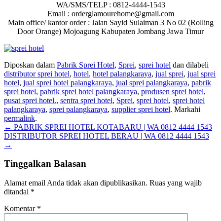
WA/SMS/TELP : 0812-4444-1543
Email : orderglamourehome@gmail.com
Main office/ kantor order : Jalan Sayid Sulaiman 3 No 02 (Rolling
Door Orange) Mojoagung Kabupaten Jombang Jawa Timur
Diposkan dalam
Pabrik Sprei Hotel
,
Sprei
,
sprei hotel
dan dilabeli
distributor sprei hotel
,
hotel
,
hotel palangkaraya
,
jual sprei
,
jual sprei
hotel
,
jual sprei hotel palangkaraya
,
jual sprei palangkaraya
,
pabrik
sprei hotel
,
pabrik sprei hotel palangkaraya
,
produsen sprei hotel
,
pusat sprei hotel.
,
sentra sprei hotel
,
Sprei
,
sprei hotel
,
sprei hotel
palangkaraya
,
sprei palangkaraya
,
supplier sprei hotel
. Markahi
permalink
.
Navigasi
←
PABRIK SPREI HOTEL KOTABARU | WA 0812 4444 1543
DISTRIBUTOR SPREI HOTEL BERAU | WA 0812 4444 1543
pos
→
Tinggalkan Balasan
Alamat email Anda tidak akan dipublikasikan.
Ruas yang wajib
ditandai
*
Komentar
*