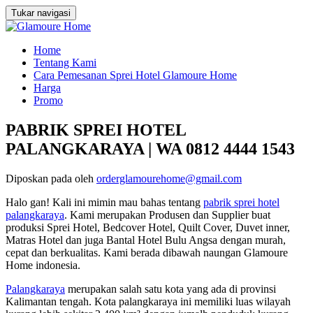
Tukar navigasi
Loncat
Home
ke
Tentang Kami
konten
Cara Pemesanan Sprei Hotel Glamoure Home
Harga
Promo
PABRIK SPREI HOTEL
PALANGKARAYA | WA 0812 4444 1543
Diposkan pada
oleh
orderglamourehome@gmail.com
Halo gan! Kali ini mimin mau bahas tentang
pabrik sprei hotel
palangkaraya
. Kami merupakan Produsen dan Supplier buat
produksi Sprei Hotel, Bedcover Hotel, Quilt Cover, Duvet inner,
Matras Hotel dan juga Bantal Hotel Bulu Angsa dengan murah,
cepat dan berkualitas. Kami berada dibawah naungan Glamoure
Home indonesia.
Palangkaraya
merupakan salah satu kota yang ada di provinsi
Kalimantan tengah. Kota palangkaraya ini memiliki luas wilayah