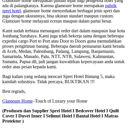
Glamoure home merupakan pilihan tepat bagi pengelola hotel yang
ada di palangkaraya. Karena glamoure home merupakan
pabrik
sprei hotel
. glamoure home menyediakan berbagai jenis sprei dan
juga dengan ukurannya, bisa ukuran standart maupun custom.
Glamoure home melayani eceran maupun dalam partai besar.
Kami sudah terbiasa menangani order dari dalam maupaun luar kota
Jombang Surabaya. Kami juga telah bekerja sama dengan beberapa
expedisi cargo Port to Port atau Door to Doors guna memudahkan
proses pengiriman barang. Beberapa daerah pemasaran kami berada
di Aceh, Medan, Palembang, Padang, Lampung, Banjarmasin,
Samarinda, Manado, Palu, NTT, NTB, Sulawesi, Kalimantan,
Sumatra, Papua dll, jadi jangan kuwatirkan kepercayaan anda untuk
order atau pesan kepada kami.
Bagi kalian yang sedang mencari Sprei Hotel Bintang 5, maka
kamilah solusinya. Tidak percaya, BUKTIKAN !!!
Best regrads,
Glamoure Home
–Touch of Luxury your Home
(Produsen dan Supplier Sprei Hotel I Bedcover Hotel I Quilt
Cover I Duvet Inner I Selimut Hotel I Bantal Hotel I Matras
Protektor )