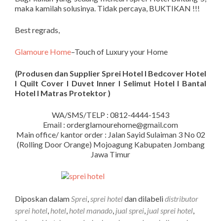
maka kamilah solusinya. Tidak percaya, BUKTIKAN !!!
Best regrads,
Glamoure Home
–Touch of Luxury your Home
(Produsen dan Supplier Sprei Hotel I Bedcover Hotel
I Quilt Cover I Duvet Inner I Selimut Hotel I Bantal
Hotel I Matras Protektor )
WA/SMS/TELP : 0812-4444-1543
Email : orderglamourehome@gmail.com
Main office/ kantor order : Jalan Sayid Sulaiman 3 No 02
(Rolling Door Orange) Mojoagung Kabupaten Jombang
Jawa Timur
Diposkan dalam
Sprei
,
sprei hotel
dan dilabeli
distributor
sprei hotel
,
hotel
,
hotel manado
,
jual sprei
,
jual sprei hotel
,