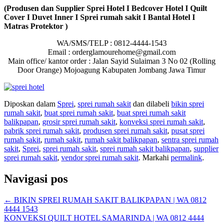
(Produsen dan Supplier Sprei Hotel I Bedcover Hotel I Quilt
Cover I Duvet Inner I Sprei rumah sakit I Bantal Hotel I
Matras Protektor )
WA/SMS/TELP : 0812-4444-1543
Email : orderglamourehome@gmail.com
Main office/ kantor order : Jalan Sayid Sulaiman 3 No 02 (Rolling
Door Orange) Mojoagung Kabupaten Jombang Jawa Timur
Diposkan dalam
Sprei
,
sprei rumah sakit
dan dilabeli
bikin sprei
rumah sakit
,
buat sprei rumah sakit
,
buat sprei rumah sakit
balikpapan
,
grosir sprei rumah sakit
,
konveksi sprei rumah sakit
,
pabrik sprei rumah sakit
,
produsen sprei rumah sakit
,
pusat sprei
rumah sakit
,
rumah sakit
,
rumah sakit balikpapan
,
sentra sprei rumah
sakit
,
Sprei
,
sprei rumah sakit
,
sprei rumah sakit balikpapan
,
supplier
sprei rumah sakit
,
vendor sprei rumah sakit
. Markahi
permalink
.
Navigasi pos
←
BIKIN SPREI RUMAH SAKIT BALIKPAPAN | WA 0812
4444 1543
KONVEKSI QUILT HOTEL SAMARINDA | WA 0812 4444