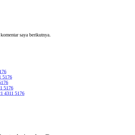
 komentar saya berikutnya.
176
 5176
5176
1 5176
 4311 5176