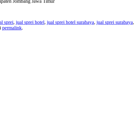
bupaten Jombang Jawa Timur
al sprei
,
jual sprei hotel
,
jual sprei hotel surabaya
,
jual sprei surabaya
,
i
permalink
.