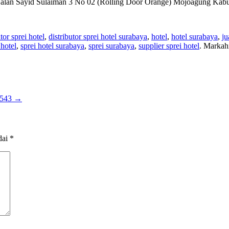
 : Jalan Sayid Sulaiman 3 No 02 (Rolling Door Orange) Mojoagung Ka
utor sprei hotel
,
distributor sprei hotel surabaya
,
hotel
,
hotel surabaya
,
ju
 hotel
,
sprei hotel surabaya
,
sprei surabaya
,
supplier sprei hotel
. Markah
1543
→
dai
*