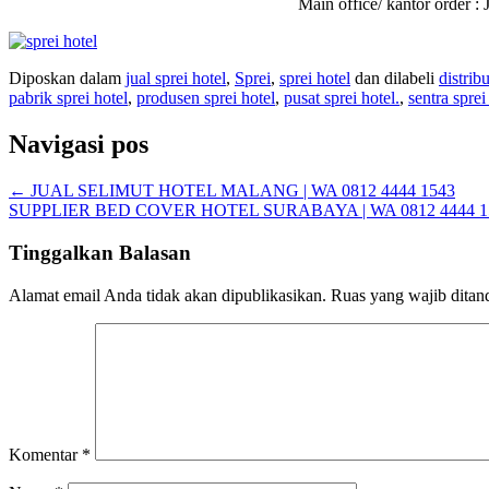
Main office/ kantor order
Diposkan dalam
jual sprei hotel
,
Sprei
,
sprei hotel
dan dilabeli
distrib
pabrik sprei hotel
,
produsen sprei hotel
,
pusat sprei hotel.
,
sentra sprei
Navigasi pos
←
JUAL SELIMUT HOTEL MALANG | WA 0812 4444 1543
SUPPLIER BED COVER HOTEL SURABAYA | WA 0812 4444 
Tinggalkan Balasan
Alamat email Anda tidak akan dipublikasikan.
Ruas yang wajib ditan
Komentar
*