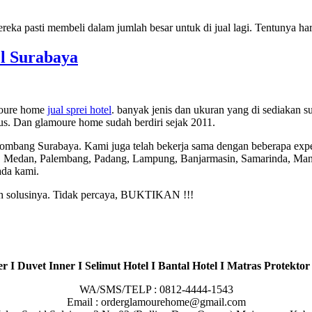
eka pasti membeli dalam jumlah besar untuk di jual lagi. Tentunya h
l Surabaya
moure home
jual sprei hotel
. banyak jenis dan ukuran yang di sediakan 
gus. Dan glamoure home sudah berdiri sejak 2011.
Jombang Surabaya. Kami juga telah bekerja sama dengan beberapa expe
, Medan, Palembang, Padang, Lampung, Banjarmasin, Samarinda, Mana
ada kami.
lah solusinya. Tidak percaya, BUKTIKAN !!!
r I Duvet Inner I Selimut Hotel I Bantal Hotel I Matras Protektor 
WA/SMS/TELP : 0812-4444-1543
Email : orderglamourehome@gmail.com