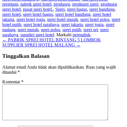
premium
,
pabrik sprei hotel
,
produsen
,
produsen sprei
,
produsen
sprei hotel
,
pusat sprei hotel.
,
Sprei
,
sprei bagus
,
sprei bandung
,
sprei hotel
,
sprei hotel bagus
,
sprei hotel bandung
,
sprei hotel
jakarta
,
sprei hotel jogja
,
sprei hotel murah
,
sprei hotel polos
,
sprei
hotel putih
,
sprei hotel surabaya
,
sprei jakarta
,
sprei jogja
,
sprei
malang
,
sprei murah
,
sprei polos
,
sprei putih
,
sprei set
,
sprei
surabaya
,
supplier sprei hotel
. Markahi
permalink
.
Navigasi
←
PABRIK SPREI HOTEL BINTANG 5 LOMBOK
SUPPLIER SPREI HOTEL MALANG
→
pos
Tinggalkan Balasan
Alamat email Anda tidak akan dipublikasikan.
Ruas yang wajib
ditandai
*
Komentar
*