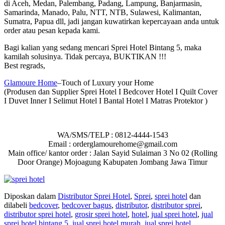
di Aceh, Medan, Palembang, Padang, Lampung, Banjarmasin,
Samarinda, Manado, Palu, NTT, NTB, Sulawesi, Kalimantan,
Sumatra, Papua dll, jadi jangan kuwatirkan kepercayaan anda untuk
order atau pesan kepada kami.
Bagi kalian yang sedang mencari Sprei Hotel Bintang 5, maka
kamilah solusinya. Tidak percaya, BUKTIKAN !!!
Best regrads,
Glamoure Home
–Touch of Luxury your Home
(Produsen dan Supplier Sprei Hotel I Bedcover Hotel I Quilt Cover
I Duvet Inner I Selimut Hotel I Bantal Hotel I Matras Protektor )
WA/SMS/TELP : 0812-4444-1543
Email : orderglamourehome@gmail.com
Main office/ kantor order : Jalan Sayid Sulaiman 3 No 02 (Rolling
Door Orange) Mojoagung Kabupaten Jombang Jawa Timur
Diposkan dalam
Distributor Sprei Hotel
,
Sprei
,
sprei hotel
dan
dilabeli
bedcover
,
bedcover bagus
,
distributor
,
distributor sprei
,
distributor sprei hotel
,
grosir sprei hotel
,
hotel
,
jual sprei hotel
,
jual
sprei hotel bintang 5
,
jual sprei hotel murah
,
jual sprei hotel