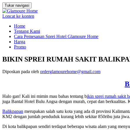
Tukar navigasi
Loncat ke konten
Home
Tentang Kami
Cara Pemesanan Sprei Hotel Glamoure Home
Harga
Promo
BIKIN SPREI RUMAH SAKIT BALIKPAPA
Diposkan pada
oleh
orderglamourehome@gmail.com
B
Halo gan! Kali ini mimin mau bahas tentang b
ikin sprei rumah sakit 
juga Bantal Hotel Bulu Angsa dengan murah, cepat dan berkualitas
Balikpapan
merupakan salah satu kota yang ada di provinsi Kalimantan
KM2 dengan jumlah penduduk kurang lebih sekitar 850ribu juta jiwa
Di kota balikpapan sendiri terdapat beberapa wisata alam yang meny