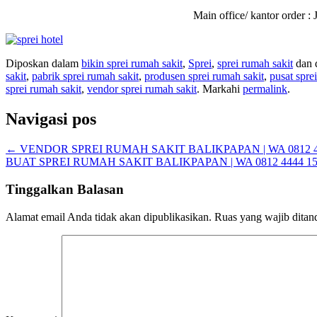
Main office/ kantor order
Diposkan dalam
bikin sprei rumah sakit
,
Sprei
,
sprei rumah sakit
dan d
sakit
,
pabrik sprei rumah sakit
,
produsen sprei rumah sakit
,
pusat spre
sprei rumah sakit
,
vendor sprei rumah sakit
. Markahi
permalink
.
Navigasi pos
←
VENDOR SPREI RUMAH SAKIT BALIKPAPAN | WA 0812 4
BUAT SPREI RUMAH SAKIT BALIKPAPAN | WA 0812 4444 1
Tinggalkan Balasan
Alamat email Anda tidak akan dipublikasikan.
Ruas yang wajib ditan