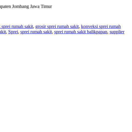
bupaten Jombang Jawa Timur
 sprei rumah sakit
,
grosir sprei rumah sakit
,
konveksi sprei rumah
akit
,
Sprei
,
sprei rumah sakit
,
sprei rumah sakit balikpapan
,
supplier