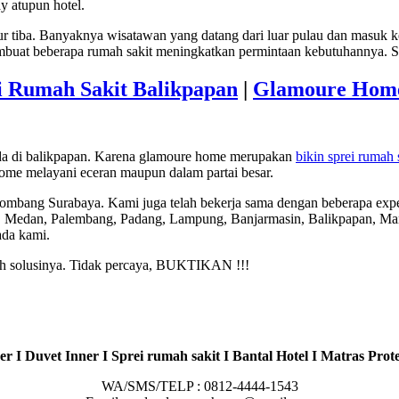
y atupun hotel.
ur tiba. Banyaknya wisatawan yang datang dari luar pulau dan masuk ke
mbuat beberapa rumah sakit meningkatkan permintaan kebutuhannya. Sa
i Rumah Sakit Balikpapan
|
Glamoure Home
ada di balikpapan. Karena glamoure home merupakan
bikin sprei rumah 
ome melayani eceran maupun dalam partai besar.
Jombang Surabaya. Kami juga telah bekerja sama dengan beberapa expe
, Medan, Palembang, Padang, Lampung, Banjarmasin, Balikpapan, Man
ada kami.
lah solusinya. Tidak percaya, BUKTIKAN !!!
r I Duvet Inner I Sprei rumah sakit I Bantal Hotel I Matras Prote
WA/SMS/TELP : 0812-4444-1543