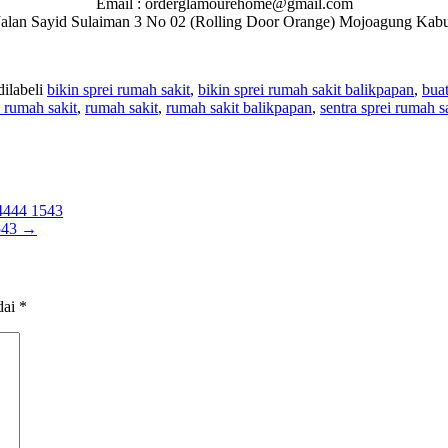
Email : orderglamourehome@gmail.com
 : Jalan Sayid Sulaiman 3 No 02 (Rolling Door Orange) Mojoagung Ka
ilabeli
bikin sprei rumah sakit
,
bikin sprei rumah sakit balikpapan
,
buat
i rumah sakit
,
rumah sakit
,
rumah sakit balikpapan
,
sentra sprei rumah s
444 1543
543
→
dai
*